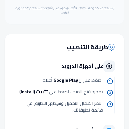
باستخدامك لموقع UpToZ، فأنت توافق على شروط الاستخدام المذكورة
أعلاه.
طريقة التنصيب
على أجهزة أندرويد
اضغط على زر
Google Play
أعلاه.
1
بمجرد فتح المتجر، اضغط على
تثبيت (Install)
.
2
انتظر اكتمال التحميل وسيظهر التطبيق في
3
قائمة تطبيقاتك.