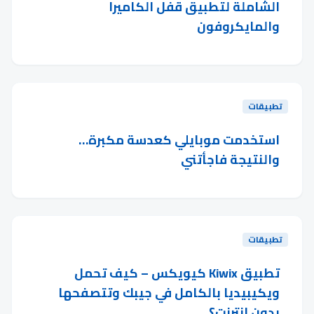
الشاملة لتطبيق قفل الكاميرا
والمايكروفون
تطبيقات
استخدمت موبايلي كعدسة مكبرة…
والنتيجة فاجأتني
تطبيقات
تطبيق Kiwix كيويكس – كيف تحمل
ويكيبيديا بالكامل في جيبك وتتصفحها
بدون إنترنت؟