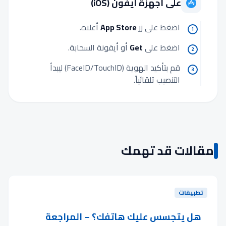
على أجهزة آيفون (iOS)
اضغط على زر
App Store
أعلاه.
1
اضغط على
Get
أو أيقونة السحابة.
2
قم بتأكيد الهوية (FaceID/TouchID) ليبدأ
3
التنصيب تلقائياً.
مقالات قد تهمك
تطبيقات
هل يتجسس عليك هاتفك؟ – المراجعة