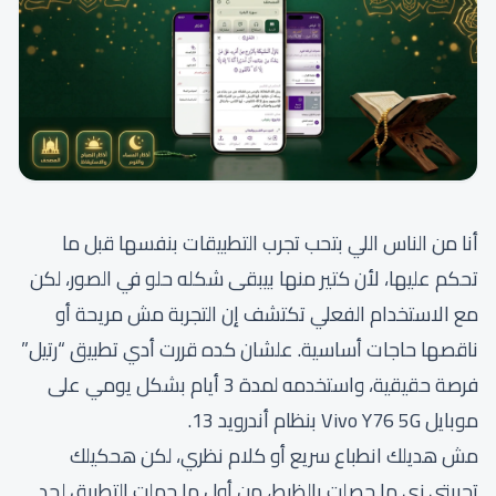
أنا من الناس اللي بتحب تجرب التطبيقات بنفسها قبل ما
تحكم عليها، لأن كتير منها بيبقى شكله حلو في الصور، لكن
مع الاستخدام الفعلي تكتشف إن التجربة مش مريحة أو
ناقصها حاجات أساسية. علشان كده قررت أدي تطبيق “رتيل”
فرصة حقيقية، واستخدمه لمدة 3 أيام بشكل يومي على
موبايل Vivo Y76 5G بنظام أندرويد 13.
مش هديلك انطباع سريع أو كلام نظري، لكن هحكيلك
تجربتي زي ما حصلت بالظبط، من أول ما حملت التطبيق لحد