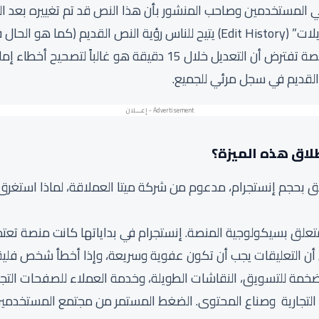
المستخدمين وصاحب المنشور بأن هذا النص قد تم تغييره بعد الن
رغم أن إنستجرام لا توفر “سجل تعديلات” (Edit History) يتيح للناس رؤية النص 
الكلمة يحافظ على المصداقية. المنصة تفترض أن التعديل خلال 15 دقيق
القديم في سجل مرئي للجميع.
لاق هذه الميزة؟
يق بحجم إنستجرام، مدعوم من شركة ميتا العملاقة، لماذا استغرق 
ار متعلق بسيكولوجية المنصة. إنستجرام في بداياتها كانت منصة تعت
ى أن التعليقات يجب أن تكون عفوية وسريعة، وإذا أخطأ شخص فلي
مة للتسويق، النقاشات الطويلة، وخدمة العملاء للصفحات التجا
ت التجارية وصناع المحتوى. الضغط المستمر من مجتمع المستخدمين 