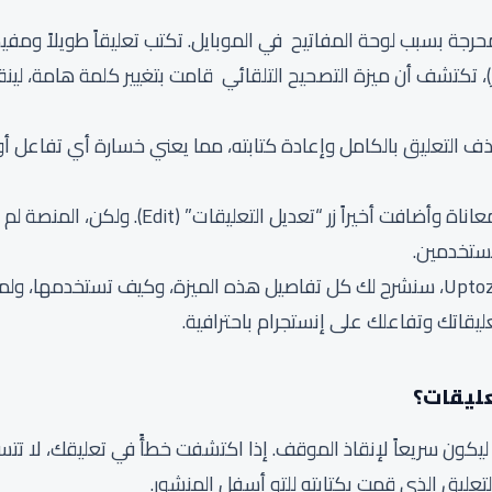
حرجة بسبب لوحة المفاتيح في الموبايل. تكتب تعليقاً طويلاً ومف
، تكتشف أن ميزة التصحيح التلقائي قامت بتغيير كلمة هامة، لينق
ف التعليق بالكامل وإعادة كتابته، مما يعني خسارة أي تفاعل أو
اليوم، قررت إنستجرام إنهاء هذه المعاناة وأضافت 
مستخدمين.
في هذا الدليل الشامل على موقع Uptoz، سنشرح لك كل تفاصيل هذه الميزة، وكيف 
ليقاتك وتفاعلك على إنستجرام باحترافية.
ليقات؟
كون سريعاً لإنقاذ الموقف. إذا اكتشفت خطأً في تعليقك، لا تتسرع 
تعليق الذي قمت بكتابته للتو أسفل المنشور.