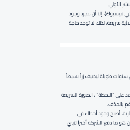
شر الأولي.
القديم (كما هو الحال في فيسبوك)، إلا أن مجرد وجود
ة هو غالباً لتصحيح أخطاء إملائية سريعة، لذلك لا توجد حاجة
سنوات طويلة ليضيف زراً بسيطاً
مد على “اللحظة” ، الصورة السريعة
قم بالحذف.
رية، أصبح وجود أخطاء في
هو ما دفع الشركة أخيراً لتبني