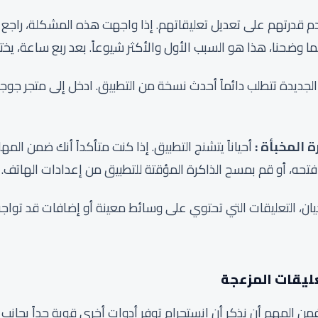
درتهم على تعديل تعليقاتهم. إذا واجهت هذه المشكلة، راجع ه
ا وضحنا، هذا هو السبب الأول والأكثر شيوعاً. بعد ربع ساعة، يختفي 
الجديدة تتطلب دائماً أحدث نسخة من التطبيق. ادخل إلى متجر جوج
المخبأة :
أحياناً يتشنج التطبيق. إذا كنت متأكداً أنك ضمن المهل
 فتحه، أو قم بمسح الذاكرة المؤقتة للتطبيق من إعدادات الهاتف.
ن، التعليقات التي تحتوي على وسائط معينة أو إضافات قد تواجه 
ليقات المزعجة
 فمن المهم أن نذكر أن إنستجرام توفر أدوات أخرى قوية جداً بجانب 