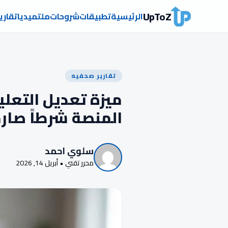
UpToZ
الرئيسية
تطبيقات
شروحات
ملتميديا
تقاري
تقارير صحفيه
ميزة تعديل التعل
المنصة شرطاً صارم
سلوي احمد
محرر تقني • أبريل 14, 2026