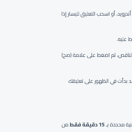
ت تستخدم هاتف أندرويد، أو اسحب التعليق لليسار إذا
 الناقص، ثم اضغط على علامة (صح)
ث التعليق في نفس مكانه، ولن تفقد أي إعجابات أو ردود (Replies) كانت قد بدأت في الظهور على تعليقك
منية محددة بـ
15 دقيقة فقط
من