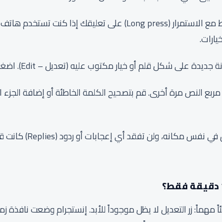
قم بالضغط مع الاستمرار (Long press) على تعليقك إذا كن
يارات.
يدة على شكل قلم أو خيار مكتوب عليه (تعديل – Edit). اضغط عليه.
ربع النص مرة أخرى. قم بتصحيح الكلمة الخاطئة أو إضافة الجزء
بمجرد الانتهاء، سيتم تحدي
ً مهماً: زر التعديل لا يظل موجوداً للأبد. إنستجرام وضعت نافذة ز