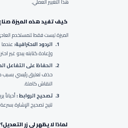
هذا التغيير العملي.
كيف تفيد هذه الميزة صناع
الميزة ليست فقط للمستخدم العادي 
الردود الاحترافية:
عندما ت
وإعادة كتابته يبدو غير احتر
الحفاظ على التفاعل الم
حذف تعليق رئيسي بسبب خطأ
النقاش كاملة.
تصحيح الروابط :
أحياناً 
تتيح تصحيح الإشارة بسرع
لماذا لا يظهر لي زر التعديل؟