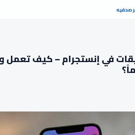
ر صحفيه
يقات في إنستجرام – كيف تعمل و
اً؟