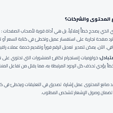
 المحتوى والشركات؟
الذي يصحح خطأً إملائياً، بل هي أداة قوية لأصحاب الصفحات :
رد صفحة تجارية على استفسار عميل وتخطئ في كتابة السعر أو تف
افي. الآن، يمكن للمدير تعديل الرقم فوراً وتقديم خدمة عملاء راقية
تبادل:
خوارزميات إنستجرام تكافئ المنشورات التي تحتوي على ن
 يؤدي لحذف كل الردود المرتبطة به، مما يقلل من تفاعل المنش
يريد صانع المحتوى عمل إشارة لصديق في التعليقات ويخطئ في كتا
ة لضمان وصول الإشعار للشخص المطلوب.