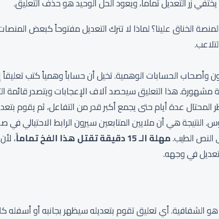
يختفي زر التعديل تماماً، ويعود الحل الوحيد هو حذف التعليق.
منصة الخناق علينا؟ لماذا لا تترك التعديل مفتوحاً كبعض المنصا
تلاعب.
ن وأصحاب الحسابات الوهمية. تخيل أن حساباً وهمياً كتب تعليقاً إ
مشهورة. هذا التعليق سيحصد آلاف الإعجابات ويتصدر قائمة الت
تظر المحتال عدة أيام حتى يجمع أكبر قدر من التفاعل، ثم يقوم بتع
يروس. النتيجة هي أن ملايين المتابعين سيرون الرابط الاحتيالي في ص
 النص الطيب.
مهلة الـ 15 دقيقة تقتل هذا الفخ تماماً
، لأن
لتعديل في وجهه.
 هو الشفافية. أي تعليق تقوم بتعديله سيظهر بجانبه أو أسفله 