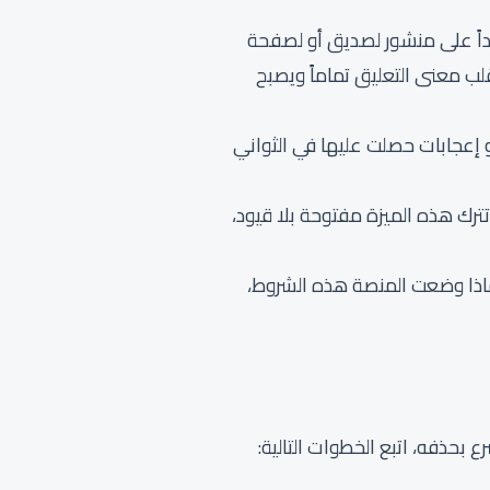
يداً على منشور لصديق أو لصفحة
لب معنى التعليق تماماً ويصبح
 إعجابات حصلت عليها في الثواني
أخيراً زر “تعديل التعليقات” (Edit). ولكن، المنصة لم تترك هذه الميزة مفتوحة بلا قيود،
تستخدمها، ولماذا وضعت المنصة هذه الشروط،
بحذفه، اتبع الخطوات التالية: