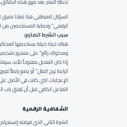
لحظة النشر. بعد مرور هذه الدقائق، 
السؤال المنطقي هنا: لماذا تضيق ال
الرقمي” وحماية المستخدمين من ال
سبب الشرط الصارم
:
هناك حيلة خبيثة يستخدمها المحتالو
ومحتواك رائع” على منشور لشخصية 
إذا كان التعديل مفتوحاً للأبد، سين
الرابط لربح المال” أو يضع رابطاً لف
الإعجابات التي كانت في الأصل على
التفاعل الكافي قبل أن يُغلق باب ا
الشفافية الرقمية
الشرط الثاني الذي فرضته إنستجرام