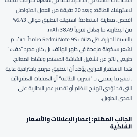
القطاعات التالفة في الذاكرة. قمنا في
Uptoz
بمراقبة دقيقة
لاستهلاك الطاقة؛ وبعد 20 دقيقة من العمل المتواصل
(فحص، معاينة، استعادة). استهلك التطبيق حوالي 6.43%
من البطارية، ما يعادل تقريباً 38.49 mAh.
بالنسبة للحرارة، ظل هاتف Redmi Note 9S صامداً. حيث لم
نشعر بسخونة مزعجة في ظهر الهاتف. بل كان مجرد “دفء”
طبيعي ناتج عن تشغيل الشاشة المستمر ونشاط المعالج.
هذا الاستقرار الحراري يؤكد أن التطبيق مبرمج باحترافية عالية
. تمنع ما يسمى بـ “تسريب الطاقة” أو العمليات العشوائية
التي قد تؤدي لتهنيج النظام أو تقصير عمر البطارية على
المدى الطويل.
الجانب المظلم: إعصار الإعلانات والأسعار
الفلكية