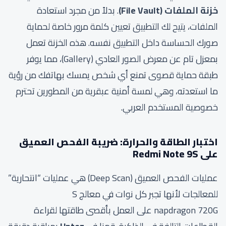
خزنة الملفات (File Vault)
. بدلاً من مجرد استعادة
الملفات، يتيح لك التطبيق تعيين كلمة مرور خاصة لحماية
صورك الحساسة داخل التطبيق نفسه. هذه الخزنة تعمل
بمعزل تام عن معرض الصور العادي (Gallery)، مما يوفر
طبقة حماية قصوى تمنع أي شخص يمسك بهاتفك من رؤية
ما استعدته، وهي لمسة أمنية عبقرية من المطورين تحترم
خصوصية المستخدم العربي.
اختبار الطاقة والحرارة: ضريبة الفحص العميق
على Redmi Note 9S
عمليات الفحص العميق (Deep Scan) هي عمليات “انتحارية”
للمعالجات لأنها تجبر كل نوات في معالج S
napdragon 720G على العمل بأقصى طاقتها لقراءة