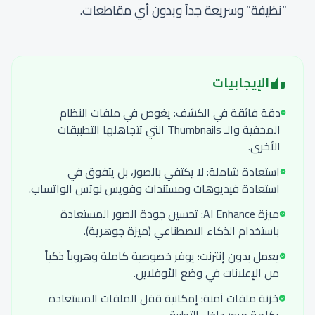
“نظيفة” وسريعة جداً وبدون أي مقاطعات.
الإيجابيات
دقة فائقة في الكشف: يغوص في ملفات النظام
المخفية والـ Thumbnails التي تتجاهلها التطبيقات
الأخرى.
استعادة شاملة: لا يكتفي بالصور، بل يتفوق في
استعادة فيديوهات ومستندات وفويس نوتس الواتساب.
ميزة AI Enhance: تحسين جودة الصور المستعادة
باستخدام الذكاء الاصطناعي (ميزة جوهرية).
يعمل بدون إنترنت: يوفر خصوصية كاملة وهروباً ذكياً
من الإعلانات في وضع الأوفلاين.
خزنة ملفات آمنة: إمكانية قفل الملفات المستعادة