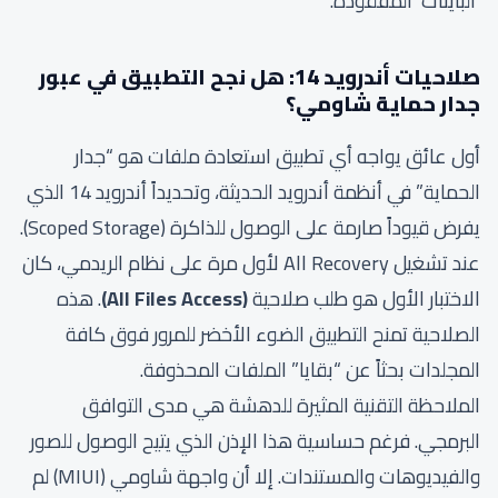
‘البايتات’ المفقودة.
صلاحيات أندرويد 14: هل نجح التطبيق في عبور
جدار حماية شاومي؟
أول عائق يواجه أي تطبيق استعادة ملفات هو “جدار
الحماية” في أنظمة أندرويد الحديثة، وتحديداً أندرويد 14 الذي
يفرض قيوداً صارمة على الوصول للذاكرة (Scoped Storage).
عند تشغيل All Recovery لأول مرة على نظام الريدمي، كان
الاختبار الأول هو طلب صلاحية
(All Files Access)
. هذه
الصلاحية تمنح التطبيق الضوء الأخضر للمرور فوق كافة
المجلدات بحثاً عن “بقايا” الملفات المحذوفة.
الملاحظة التقنية المثيرة للدهشة هي مدى التوافق
البرمجي. فرغم حساسية هذا الإذن الذي يتيح الوصول للصور
والفيديوهات والمستندات. إلا أن واجهة شاومي (MIUI) لم