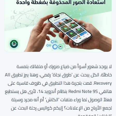
لا يوجد شعور أسوأ من ضياع صورك أو ملفاتك بلمسة
خاطئة. الكل يبحث عن ‘طوق نجاة’ رقمي، وهنا يبرز تطبيق All
Recovery. قمت بتجربة هذا التطبيق في ظروف قاسية على
هاتفي Redmi Note 9S بنظام أندرويد 14، لأرى هل يستطيع
فعلاً الوصول لما وراء ملفات ‘الكاش’ أم أنه مجرد وسيلة
لجمع الأرباح من الإعلانات؟ إليكم كواليس رحلة البحث عن