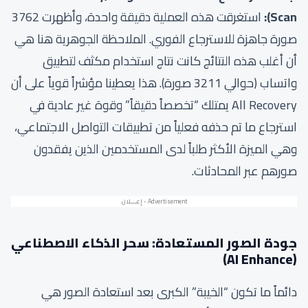
Scan):
استغرقت هذه العملية دقيقة واحدة، وأظهرت 3762
صورة جاهزة للاسترجاع الفوري. الملاحظة الجوهرية هنا هي
أن أغلب هذه النتائج كانت نتاج استخدام مكثف لتطبيق
واتساب (حوالي 3211 صورة). هذا يعطينا مؤشراً قوياً على أن
All Recovery يمتلك “تخصصاً دقيقاً” وقوة غير عادية في
استرجاع ما تم حذفه فعلياً من تطبيقات التواصل الاجتماعي،
وهي الميزة الأكثر طلباً لدى المستخدمين الذين يفقدون
صورهم عبر المحادثات.
جودة الصور المستعادة: سحر الذكاء الاصطناعي
(AI Enhance)
دائماً ما تكون “الخيبة” الكبرى بعد استعادة الصور هي