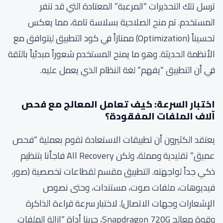
ترسل تلك التحذيرات “المرعبة” المعتادة التي قد تنفر
المستخدم. تم منح الصلاحية بسلاسة تامة، مما يعكس
تحسيناً (Optimization) ممتازاً في كود التطبيق ليتوافق مع
الأنظمة الحديثة. وهو ما يمنح المستخدم شعوراً مبدئياً بالثقة
في أن التطبيق “يفهم” لغة النظام الذي يعمل عليه.
اختبار السرعة: كيف تعامل المعالج مع فحص
آلاف الملفات المفقودة؟
يعتقد الكثيرون أن تطبيقات الاستعادة تقوم بعملية “فحص
عميق” تقليدية ومملة، ولكن All Recovery فاجأنا بتنظيم
ذكي جداً لواجهته. التطبيق مقسم لقطاعات تخصصية (صور،
فيديوهات، ملفات صوت، مستندات، وحتى نصوص
الإشعارات وجهات الاتصال). لاختبار سرعة قراءة الذاكرة
وقوة معالج Snapdragon 720G، جربنا أداة “إزالة الملفات