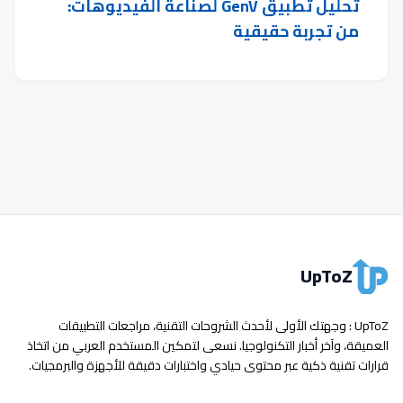
تحليل تطبيق GenV لصناعة الفيديوهات:
من تجربة حقيقية
UpToZ
UpToZ : وجهتك الأولى لأحدث الشروحات التقنية، مراجعات التطبيقات
العميقة، وآخر أخبار التكنولوجيا. نسعى لتمكين المستخدم العربي من اتخاذ
قرارات تقنية ذكية عبر محتوى حيادي واختبارات دقيقة للأجهزة والبرمجيات.