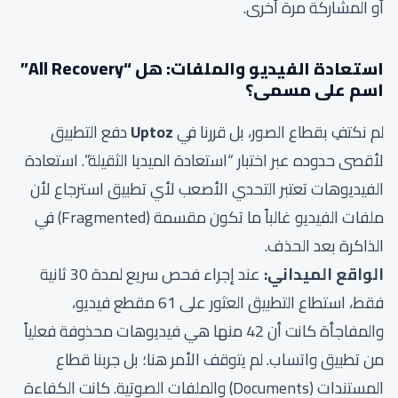
أو المشاركة مرة أخرى.
استعادة الفيديو والملفات: هل “All Recovery”
اسم على مسمى؟
لم نكتفِ بقطاع الصور، بل قررنا في
Uptoz
دفع التطبيق
لأقصى حدوده عبر اختبار “استعادة الميديا الثقيلة”. استعادة
الفيديوهات تعتبر التحدي الأصعب لأي تطبيق استرجاع لأن
ملفات الفيديو غالباً ما تكون مقسمة (Fragmented) في
الذاكرة بعد الحذف.
الواقع الميداني:
عند إجراء فحص سريع لمدة 30 ثانية
فقط، استطاع التطبيق العثور على 61 مقطع فيديو،
والمفاجأة كانت أن 42 منها هي فيديوهات محذوفة فعلياً
من تطبيق واتساب. لم يتوقف الأمر هنا؛ بل جربنا قطاع
المستندات (Documents) والملفات الصوتية. كانت الكفاءة