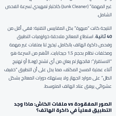
غير المهمة” (Junk Cleaner) كاختبار تمهيدي لسرعة الفحص
الشامل.
النتيجة كانت “مبهرة” بكل المقاييس التقنية؛ ففي أقل من
40 ثانية
. استطاع المعالج ملاحقة خوارزميات التطبيق
وفحص ذاكرة الهاتف بالكامل. ليخرج لنا بملفات غير مهمة
ومخلفات نظام بحجم 1.5 جيجابايت. الأهم من السرعة هو
“الاستقرار”؛ فالجهاز لم يعانِ من أي تشنج (Lag) أو تهنيج
أثناء عملية المسح المكثف. مما يدل على أن التطبيق “خفيف
الظل” على موارد الجهاز. ولا يستهلك دورات المعالج بشكل
عشوائي يرهق عتاد الهاتف المتوسط.
الصور المفقودة vs ملفات الكاش: ماذا وجد
التطبيق فعلياً في ذاكرة الهاتف؟