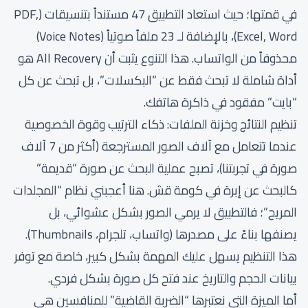
في قمتها؛ حيث استعاد التطبيق 47 مستنداً بتنسيقات (PDF,
Excel, Word)، بالإضافة لـ 23 ملفاً صوتياً (Voice Notes)
محذوفاً من الواتساب. هذا التنوع يثبت أن All Recovery هو
أداة شاملة لا تبحث فقط عن “البكسلات”، بل تبحث عن كل
“بايت” مفقود في ذاكرة هاتفك.
تنظيم النتائج وخزنة الملفات: ذكاء الترتيب وقوة الخصوصية
عندما تتعامل مع آلاف الصور المسترجعة (أكثر من 7 آلاف
صورة في تجربتنا)، تصبح عملية البحث عن صورة “قديمة”
كالبحث عن إبرة في كومة قش. هنا أعجبني نظام “المجلدات
المريح”؛ فالتطبيق لا يرمي الصور بشكل عشوائي، بل
يصنفها بناءً على مصدرها (واتساب، تلجرام، Thumbnails).
هذا التنظيم يسهل عليك المهمة بشكل كبير، خاصة مع توفر
بيانات الحجم والتاريخ عند فتح كل صورة بشكل فردي.
أما الميزة التي نعتبرها “الضربة القاضية” للمنافسين هي