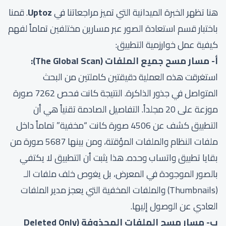
هنا تظهر الخبرة الميدانية التي تميز مراجعاتنا في
Uptoz
. قمنا
باختبار قسم استعادة الصور عبر مسارين مختلفين تماماً لفهم
كيفية عمل خوارزمية التطبيق:
أ- مسار مسح جميع الملفات (The Global Scan):
استغرقت هذه العملية دقيقتين كاملتين من البحث
المتواصل في جذور الذاكرة. النتيجة كانت فحص 7262 صورة
موزعة على 20 مجلداً. التفاصيل الصادمة تقنياً هي أن
التطبيق كشف عن 4506 صورة كانت “مخفية” تماماً داخل
ملفات النظام والملفات المؤقتة، ومن بينها 5687 صورة من
بقايا تطبيق واتساب وحده. هذا يثبت أن التطبيق لا يكتفي
بالصور الموجودة في المعرض، بل يغوص خلف ملفات الـ
(Thumbnails) والملفات المخفية التي يعجز مدير الملفات
العادي عن الوصول إليها.
ب- مسار مسح الملفات المحذوفة (Deleted Only