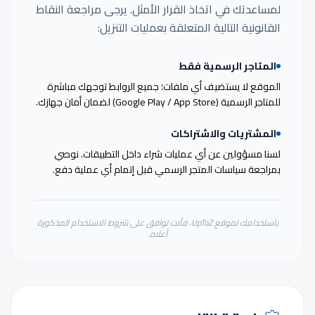
لمساعدتك في اتخاذ القرار الأمثل. يرجى مراجعة النقاط
القانونية التالية المتعلقة بعمليات التنزيل:
المتاجر الرسمية فقط
الموقع لا يستضيف أي ملفات؛ جميع الروابط توجهك مباشرة
للمتاجر الرسمية (Google Play / App Store) لضمان أمان جهازك.
المشتريات والاشتراكات
لسنا مسؤولين عن أي عمليات شراء داخل التطبيقات. نوصي
بمراجعة سياسات المتجر الرسمي قبل إتمام أي عملية دفع.
باستخدامك لموقع UpToZ، فأنت توافق على شروط الاستخدام المذكورة
أعلاه.