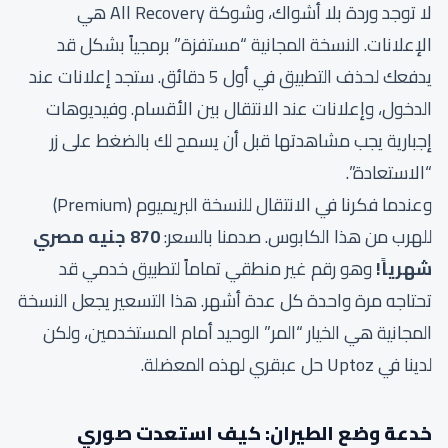
لا توجد وردة بلا أشواك، وشوكة All Recovery هي
الإعلانات. النسخة المجانية “مستفزة” برمجياً بشكل قد
يدفعك لحذف التطبيق في أول 5 دقائق. ستجد إعلانات عند
الدخول، وإعلانات عند الانتقال بين الأقسام. وفيديوهات
إجبارية يجب مشاهدتها قبل أن يسمح لك بالضغط على زر
“الاستعادة”.
وعندما فكرنا في الانتقال للنسخة البريميوم (Premium)
للهرب من هذا الكابوس. صدمنا بالسعر:
870 جنيه مصري
شهرياً!
وهو رقم غير منطقي تماماً لتطبيق خدمي قد
تحتاجه مرة واحدة كل عدة أشهر. هذا التسعير يجعل النسخة
المجانية هي الخيار “المر” الوحيد أمام المستخدمين، ولكن
لدينا في Uptoz حل عبقري لهذه المعضلة.
خدعة وضع الطيران: كيف استعدت صوري