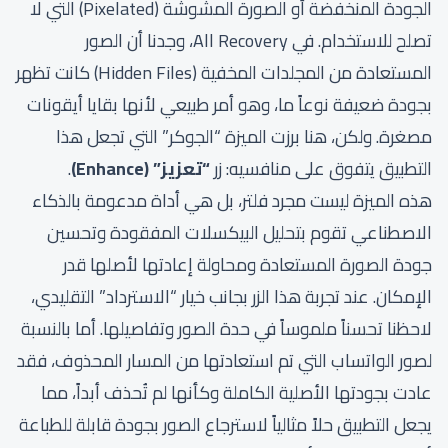
الجودة المنخفضة أو الصورة المشوشة (Pixelated) التي لا
تصلح للاستخدام. في All Recovery، وجدنا أن الصور
المستعادة من المجلدات المخفية (Hidden Files) كانت تظهر
بجودة ضعيفة نوعاً ما، وهو أمر طبيعي لأنها بقايا أيقونات
مصغرة. ولكن، هنا برزت الميزة “الجوكر” التي تجعل هذا
التطبيق يتفوق على منافسيه: زر
“تعزيز” (Enhance)
.
هذه الميزة ليست مجرد فلتر، بل هي أداة مدعومة بالذكاء
الاصطناعي تقوم بتحليل البيكسلات المفقودة وتحسين
جودة الصورة المستعادة ومحاولة إعادتها لأصلها قدر
الإمكان. عند تجربة هذا الزر بجانب خيار “الاسترداد” التقليدي،
لاحظنا تحسناً ملموساً في حدة الصور وتفاصيلها. أما بالنسبة
لصور الواتساب التي تم استعادتها من المسار المحذوف، فقد
عادت بجودتها الأصلية الكاملة وكأنها لم تُحذف أبداً، مما
يجعل التطبيق حلاً مثالياً لاسترجاع الصور بجودة قابلة للطباعة