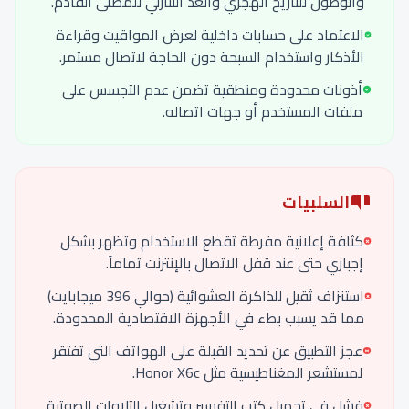
والوصول للتاريخ الهجري والعد التنازلي للمصلى القادم.
الاعتماد على حسابات داخلية لعرض المواقيت وقراءة
الأذكار واستخدام السبحة دون الحاجة لاتصال مستمر.
أذونات محدودة ومنطقية تضمن عدم التجسس على
ملفات المستخدم أو جهات اتصاله.
السلبيات
كثافة إعلانية مفرطة تقطع الاستخدام وتظهر بشكل
إجباري حتى عند قفل الاتصال بالإنترنت تماماً.
استنزاف ثقيل للذاكرة العشوائية (حوالي 396 ميجابايت)
مما قد يسبب بطء في الأجهزة الاقتصادية المحدودة.
عجز التطبيق عن تحديد القبلة على الهواتف التي تفتقر
لمستشعر المغناطيسية مثل Honor X6c.
فشل في تحميل كتب التفسير وتشغيل التلاوات الصوتية