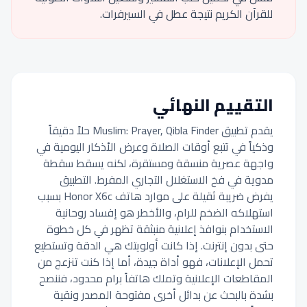
للقرآن الكريم نتيجة عطل في السيرفرات.
التقييم النهائي
يقدم تطبيق Muslim: Prayer, Qibla Finder حلاً دقيقاً
وذكياً في تتبع أوقات الصلاة وعرض الأذكار اليومية في
واجهة عصرية منسقة ومستقرة، لكنه يسقط سقطة
مدوية في فخ الاستغلال التجاري المفرط. التطبيق
يفرض ضريبة ثقيلة على موارد هاتف Honor X6c بسبب
استهلاكه الضخم للرام، والأخطر هو إفساد روحانية
الاستخدام بنوافذ إعلانية منبثقة تظهر في كل خطوة
حتى بدون إنترنت. إذا كانت أولويتك هي الدقة وتستطيع
تحمل الإعلانات، فهو أداة جيدة، أما إذا كنت تنزعج من
المقاطعات الإعلانية وتملك هاتفاً برام محدود، فننصح
بشدة بالبحث عن بدائل أخرى مفتوحة المصدر ونقية