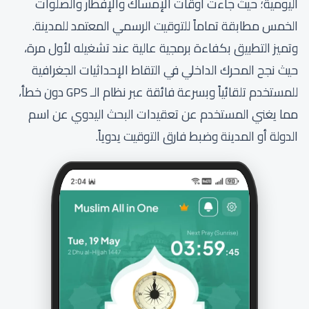
اليومية؛ حيث جاءت أوقات الإمساك والإفطار والصلوات
الخمس مطابقة تماماً للتوقيت الرسمي المعتمد للمدينة.
وتميز التطبيق بكفاءة برمجية عالية عند تشغيله لأول مرة،
حيث نجح المحرك الداخلي في التقاط الإحداثيات الجغرافية
للمستخدم تلقائياً وبسرعة فائقة عبر نظام الـ GPS دون خطأ،
مما يغني المستخدم عن تعقيدات البحث اليدوي عن اسم
الدولة أو المدينة وضبط فارق التوقيت يدوياً.