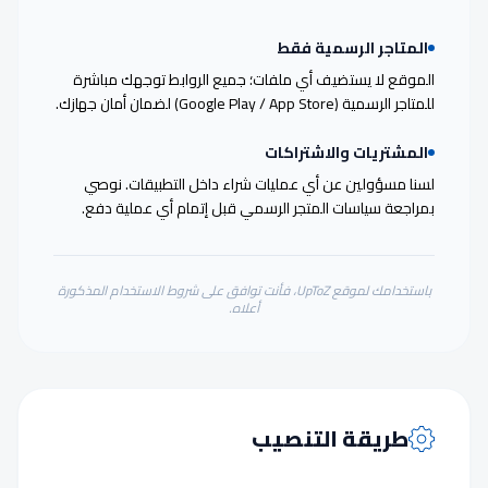
المتاجر الرسمية فقط
الموقع لا يستضيف أي ملفات؛ جميع الروابط توجهك مباشرة
للمتاجر الرسمية (Google Play / App Store) لضمان أمان جهازك.
المشتريات والاشتراكات
لسنا مسؤولين عن أي عمليات شراء داخل التطبيقات. نوصي
بمراجعة سياسات المتجر الرسمي قبل إتمام أي عملية دفع.
باستخدامك لموقع UpToZ، فأنت توافق على شروط الاستخدام المذكورة
أعلاه.
طريقة التنصيب