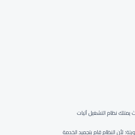
 يمتلك نظام التشغيل آليات
د قفل الشاشة لفترة طويلة؛ لأن النظام قام بتجميد الخدمة