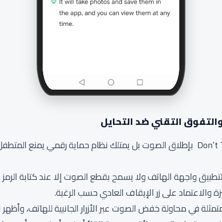
لا يكتفي تطبيق Don’t Touch My Phone بإطلاق الصوت بل يمتلك نظام حماية رقمي
ميزة رمز الـ PIN، يغلق التطبيق واجهة الهاتف ولا يسمح بقطع الصوت إلا عند كت
زة والاعتماد على زر الإيقاف العادي حسب الرغبة.
لمتمثلة في محاولة خفض الصوت عبر الأزرار الجانبية للهاتف، وأظهر الت