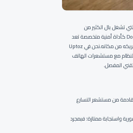
لتي تشغل بال الكثير من
المستخدمين، خصوصاً في بيئات العمل المشتركة أو الأماكن العامة.يبرز تطبيق Don’t Touch My Phone كأداة أمنية متخصصة تعد
بتحويل هاتفك إلى جهاز إنذار ذكي يطلق صيحات تحذيرية صاخبة بمجرد محاولة أي شخص لمسه أو تحريكه من مكانه.نحن في Uptoz
اتف Honor X6c لنقيس مدى دقة تفاعل النظام مع مستشعرات الهاتف
 البيانات اللحظية القادمة من مستشعر التسارع
التطبيق كفاءة فورية واستجابة ممتازة؛ فبمجرد