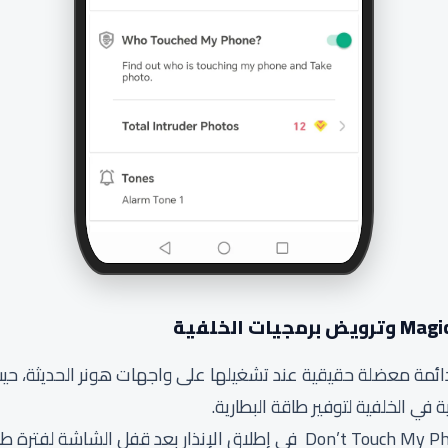
دائمة معضلة حقيقية عند تشغيلها على واجهات هونر الحديثة، حيث
 في الخلفية لتوفير طاقة البطارية.
في اختبارنا الأول، فشل تطبيق Don’t Touch My Phone في إطلاق الإنذار بع