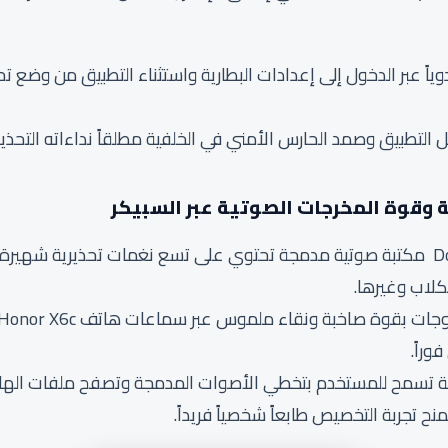
يدوياً عبر الدخول إلى إعدادات البطارية واستثناء التطبيق من وض
 التطبيق وصمد الحارس الأمني في الخلفية مطلقاً نداءاته التحذير
يوفر تطبيق Don’t Touch My Phone مكتبة صوتية مدمجة تحتوي على تسع نغمات تحذيري
كلاب وغيرها.
راً.
افية تسمح للمستخدم بتخطي الأصوات المدمجة وتصفح ملفات الهات
ح تجربة التخصيص طابعاً شخصياً فريداً.