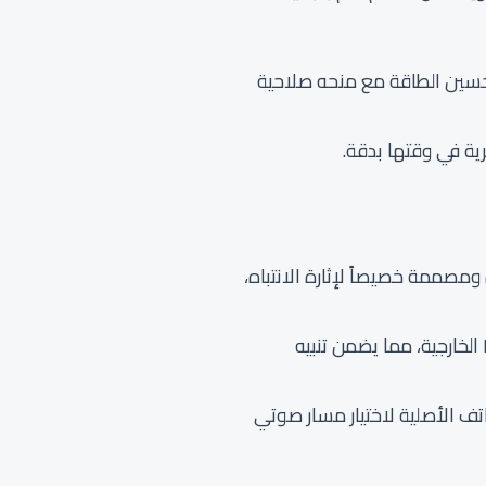
ع تحسين الطاقة مع منحه صلاحية
ية في وقتها بدقة.
ة شهيرة ومصممة خصيصاً لإثارة الانتباه،
من الناحية الصوتية، خرجت هذه الموجات بقوة صاخبة ونقاء ملموس عبر سماعات هاتف Honor X6c الخارجية، مما يضمن تنبيه
ف الأصلية لاختيار مسار صوتي