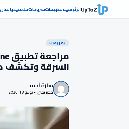
UpToZ
الرئيسية
تطبيقات
شروحات
ملتميديا
تقاري
تطبيقات
السرقة وتكشف م
سارة أحمد
محرر تقني • يونيو 13, 2026