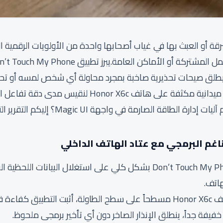
رقة أو العبث بها في غياب أصحابها واحدة من الأولويات الرقمية ا
قمنا بإخضاع هذا التطبيق لاختبارات ميدانية مكثفة على ه
 الصارمة في واجهة Magic UI؟ إليكم التقرير التقني المفصل.
يعتمد الأداء الهندسي لتطبيق Don’t Touch My Phone بشكل كلي على استغلال
هاتف.
عند تفعيل نظام الحماية ووضع هاتف Honor X6c مسطحاً على سطح الطاولة، أثبت 
فيفة جداً، ينطلق الإنذار الصاخر دون أي تأخير برمجى ملحوظ.