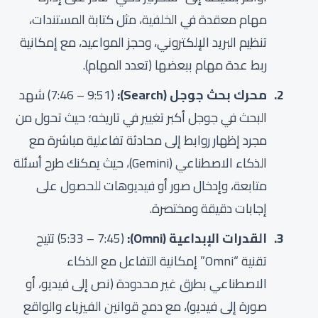
مهام معقدة في الخلفية، مثل كتابة المستندات،
تنظيم البريد الإلكتروني، وحجز المواعيد، مع إمكانية
ربط عدة مهام ببعضها (تعدد المهام).
محرك بحث جوجل (Search):
(
9:51
–
7:46
) شهد
البحث في جوجل أكبر تغيير في تاريخه؛ حيث تحول من
مجرد إظهار روابط إلى محادثة تفاعلية مباشرة مع
الذكاء الاصطناعي (Gemini)، حيث يمكنك طرح أسئلة
متابعة، وإدخال صور أو فيديوهات للحصول على
إجابات دقيقة ومختصرة.
القدرات الإبداعية (Omni):
(
7:45
–
5:33
) تتيح
تقنية “Omni” إمكانية التفاعل مع الذكاء
الاصطناعي بطرق غير محدودة (نص إلى فيديو، أو
صورة إلى فيديو)، مع دمج قوانين الفيزياء والواقع