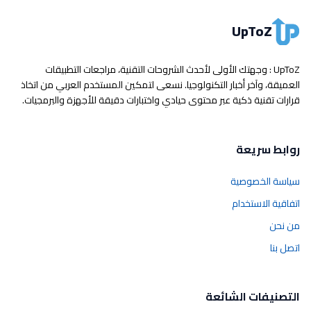
UpToZ
UpToZ : وجهتك الأولى لأحدث الشروحات التقنية، مراجعات التطبيقات
العميقة، وآخر أخبار التكنولوجيا. نسعى لتمكين المستخدم العربي من اتخاذ
قرارات تقنية ذكية عبر محتوى حيادي واختبارات دقيقة للأجهزة والبرمجيات.
روابط سريعة
سياسة الخصوصية
اتفاقية الاستخدام
من نحن
اتصل بنا
التصنيفات الشائعة