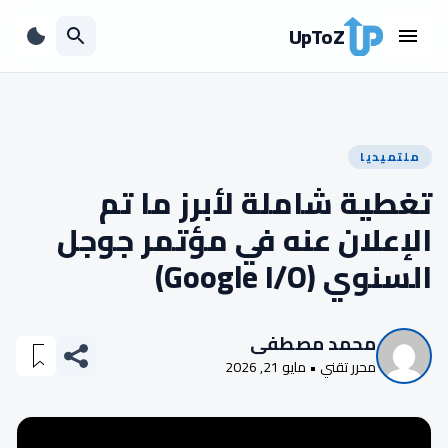
UpToZ
ملتميديا
تغطية شاملة لأبرز ما تم
الإعلان عنه في مؤتمر جوجل
السنوي (Google I/O)
محمد مصطفى
محرر تقني • مايو 21, 2026