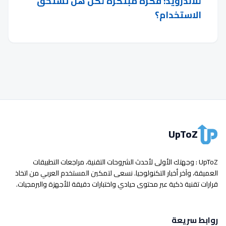
للأندرويد: فكرة مبتكرة لكن هل تستحق
الاستخدام؟
UpToZ
UpToZ : وجهتك الأولى لأحدث الشروحات التقنية، مراجعات التطبيقات
العميقة، وآخر أخبار التكنولوجيا. نسعى لتمكين المستخدم العربي من اتخاذ
قرارات تقنية ذكية عبر محتوى حيادي واختبارات دقيقة للأجهزة والبرمجيات.
روابط سريعة