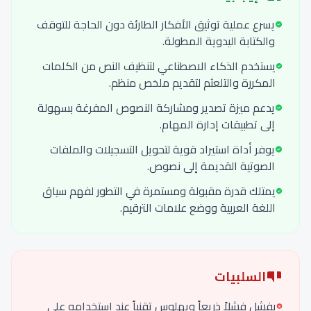
يسرع عملية توثيق الأفكار الطارئة دون الحاجة للتوقف
والكتابة اليدوية المطولة.
يستخدم الذكاء الاصطناعي لتنظيف النص من الكلمات
المكررة والتلعثم لتقديم ملخص منظم.
يدعم ميزة تصدير ومشاركة النصوص المفرغة بسهولة
إلى تطبيقات إدارة المهام.
يوفر أداة استيراد قوية لتحويل التسجيلات والملفات
الصوتية القديمة إلى نصوص.
يمتلك قدرة مقبولة ومستمرة في التطور لفهم سياق
اللغة العربية ووضع علامات الترقيم.
السلبيات
يفشل فشلاً ذريعاً ويهلوس تقنياً عند استخدامه على