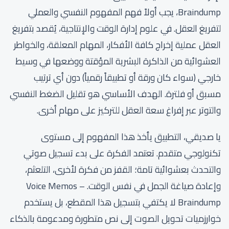
Braindump، يجب أولاً فهم المفهوم النفسي والعملي
لتفريغ العقل. في علوم إدارة الوقت والإنتاجية، يُقصد بتفريغ
العقل عملية إخراج كافة الأفكار، المهام المعلقة، والخواطر
العشوائية من الذاكرة البشرية المؤقتة ووضعها في وسيط
خارجي (سواء كان ورقة أو تطبيقاً رقمياً) دون أي ترتيب
مسبق أو فلترة. الهدف الأساسي هو تقليل الضغط النفسي
والتوتر عبر إفراغ سعة العقل للتركيز على مهام أخرى.
يا صديقي، التطبيق يأخذ هذا المفهوم إلى مستوى
تكنولوجي متقدم. تعتمد الفكرة على بدء تسجيل صوتي
والتحدث بعشوائية تامة؛ القفز من فكرة لأخرى، التلعثم،
وإعادة صياغة الجمل في نفس الوقت. Voice Memos –
Braindump لا يكتفي بتسجيل هذا المقطع، بل يستخدم
خوارزميات تحويل الصوت إلى نص متطورة ومدعومة بالذكاء