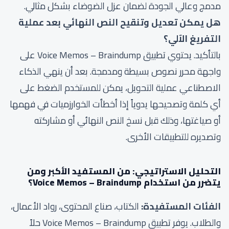
مدمج وعالي الجودة لضمان عزل الضوضاء بشكل مثالي.
هل يمكن تعديل وتنقيح النص النهائي بعد عملية
التفريغ الآلي؟
بالتأكيد. يحتوي تطبيق Voice Memos – Braindump على
واجهة محرر نصوص بسيطة ومدمجة. بعد أن ينهي الذكاء
الاصطناعي عملية التحويل، يمكن للمستخدم الضغط على
أي كلمة وتصحيحها يدوياً إذا أخطأت الخوارزميات في فهمها
أو صياغتها، وذلك قبل نسخ النص النهائي أو مشاركته
وتصديره للتطبيقات الأخرى.
التحليل الاستراتيجي: من المستفيد الأكبر ومن
يتضرر من استخدام Voice Memos – Braindump؟
الفئات المستفيدة:
الكتاب، صناع المحتوى، رواد الأعمال،
والطلاب. يوفر تطبيق Voice Memos – Braindump حلاً