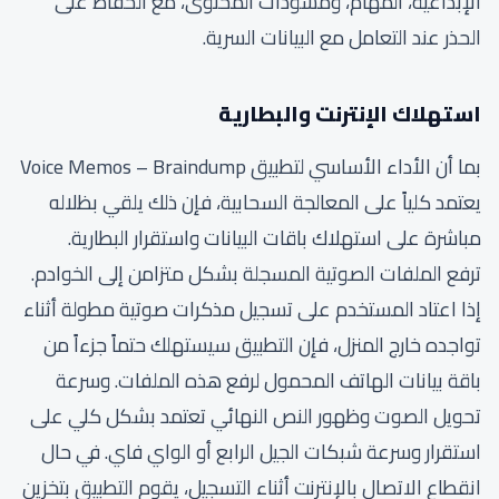
الإبداعية، المهام، ومسودات المحتوى، مع الحفاظ على
الحذر عند التعامل مع البيانات السرية.
استهلاك الإنترنت والبطارية
بما أن الأداء الأساسي لتطبيق Voice Memos – Braindump
يعتمد كلياً على المعالجة السحابية، فإن ذلك يلقي بظلاله
مباشرة على استهلاك باقات البيانات واستقرار البطارية.
ترفع الملفات الصوتية المسجلة بشكل متزامن إلى الخوادم.
إذا اعتاد المستخدم على تسجيل مذكرات صوتية مطولة أثناء
تواجده خارج المنزل، فإن التطبيق سيستهلك حتماً جزءاً من
باقة بيانات الهاتف المحمول لرفع هذه الملفات. وسرعة
تحويل الصوت وظهور النص النهائي تعتمد بشكل كلي على
استقرار وسرعة شبكات الجيل الرابع أو الواي فاي. في حال
انقطاع الاتصال بالإنترنت أثناء التسجيل، يقوم التطبيق بتخزين