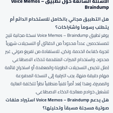
الأسئلة الشائعة حول تطبيق Voice Memos –
Braindump
هل التطبيق مجاني بالكامل للاستخدام الدائم أم
يتطلب رسوماً واشتراكات؟
يوفر تطبيق Voice Memos – Braindump نسخة مجانية تتيح
للمستخدمين عدداً محدوداً من الدقائق أو التسجيلات شهرياً
لتجربة كفاءة الخدمة. ولكن، للاستفادة من تفريغ صوتي غير
محدود، واستخدام الميزات المتقدمة للذكاء الاصطناعي
(مثل تلخيص التسجيلات الطويلة والمعقدة أو استخراج قائمة
مهام دقيقة منها)، يجب الترقية إلى النسخة المدفوعة
والمميزة، وهذا يُعد أمراً تقنياً منطقياً نظراً للتكلفة العالية
لتشغيل خوادم معالجة الذكاء الاصطناعي.
هل يدعم Voice Memos – Braindump استيراد ملفات
صوتية مسجلة مسبقاً وتحليلها؟