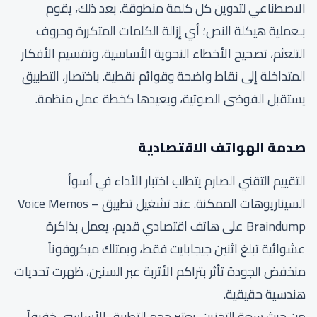
الاصطناعي لتدوين كل كلمة منطوقة. بعد ذلك، يقوم
بـعملية هيكلة النص؛ أي إزالة الكلمات المتكررة وحروف
التلعثم، تصحيح الأخطاء النحوية الأساسية، وتقسيم الأفكار
المتداخلة إلى نقاط واضحة وقوائم نقطية. باختصار، التطبيق
يستقبل الفوضى الصوتية، ويعيدها كخطة عمل منظمة.
صدمة الهواتف الاقتصادية
التقييم التقني الصارم يتطلب اختبار الأداء في أسوأ
السيناريوهات الممكنة. عند تشغيل تطبيق Voice Memos –
Braindump على هاتف اقتصادي قديم، يعمل بذاكرة
عشوائية تبلغ اثنين جيجابايت فقط، ويمتلك ميكروفوناً
منخفض الجودة تأثر بتراكم الأتربة عبر السنين، ظهرت تحديات
هندسية حقيقية.
من حيث سعة التخزين، يعتبر حجم التطبيق الأساسي خفيفاً