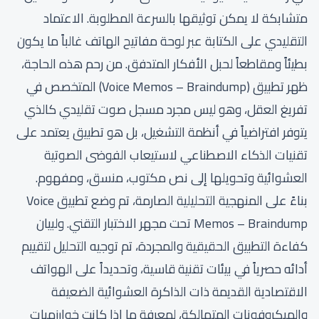
متشابكة لا يمكن توثيقها بالسرعة المطلوبة. الاعتماد
التقليدي على الكتابة عبر لوحة مفاتيح الهاتف غالباً ما يكون
بطيئاً ومقاطعاً لحبل الأفكار المتدفق. من رحم هذه الحاجة،
ظهر تطبيق (Voice Memos – Braindump) المتخصص في
تفريغ العقل، وهو ليس مجرد مسجل صوت تقليدي كالذي
يتوفر افتراضياً في أنظمة التشغيل، بل هو تطبيق يعتمد على
تقنيات الذكاء الاصطناعي لاستيعاب الفوضى الصوتية
العشوائية وتحويلها إلى نص مكتوب، منسق، ومفهوم.
بناءً على المنهجية التحليلية الصارمة، تم وضع تطبيق Voice
Memos – Braindump تحت مجهر الاختبار التقني. ولبيان
كفاءة التطبيق الحقيقية والمجردة، تم توجيه التحليل لتقييم
أدائه حصرياً في بيئات تقنية قاسية، وتحديداً على الهواتف
الاقتصادية القديمة ذات الذاكرة العشوائية الضعيفة
والميكروفونات المتهالكة، لمعرفة ما إذا كانت خوارزميات