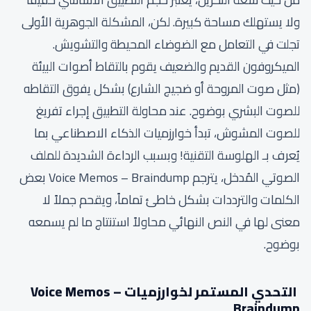
ولا يستهلك مساحة كبيرة. لكن، المشكلة الجوهرية الأولى
تجلت في التعامل مع الضوضاء المحيطة والتشويش.
الميكروفون القديم والضعيف يقوم بالتقاط أصوات البيئة
(مثل صوت المروحة أو ضجيج الشارع) بشكل يفوق التقاطه
للصوت البشري بوضوح. عند محاولة التطبيق إجراء تفريغ
للصوت المشوش، تبدأ خوارزميات الذكاء الاصطناعي بما
يُعرف بـ الهلوسة التقنية! وبسبب الرداءة الشديدة للملف
الصوتي المُدخل، يترجم Voice Memos – Braindump بعض
الكلمات والترددات بشكل خاطئ تماماً، ويقحم جملاً لا
معنى لها في النص النهائي محاولاً استنتاج ما لم يسمعه
بوضوح.
التحدي المستمر لخوارزميات Voice Memos –
Braindump