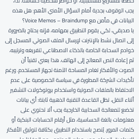
خططاً لمشاريع مستقبلية، أو خواطر شخصية حساسة. لذا،
يجب الوقوف بجدية أمام السؤال الأمني الأهم: هل هذه
البيانات في مأمن مع Voice Memos – Braindump؟
يا صديقي، لكي يقوم التطبيق بمهامه، فإنه يحتاج بالضرورة
إلى اتصال نشط بالإنترنت لإرسال الملف الصوتي المسجل إلى
خوادم السحابة الخاصة بالذكاء الاصطناعي لتفريغه وترتيبه،
ثم إعادة النص المعالج إلى الهاتف. هذا يعني تقنياً أن
الصوت والأفكار تغادر المساحة الآمنة لجهاز المستخدم. ورغم
تأكيدات الشركة المطورة في سياسة الخصوصية على عدم
الاحتفاظ بالملفات الصوتية واستخدام بروتوكولات التشفير
أثناء النقل، تظل القاعدة التقنية الذهبية ثابتة: أي بيانات
تخضع للمعالجة السحابية الخارجية يجب ألا تحتوي على
معلومات بالغة الحساسية، مثل أرقام الحسابات البنكية أو
كلمات المرور. يُنصح باستخدام التطبيق بكثافة لتوثيق الأفكار