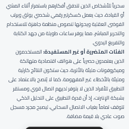
سحرياً للأشخاص الذين تتدفق أفكارهم باستمرار أثناء المشي
أو القيادة، حيث يعمل كسكرتير رقمي شخصي يوثق ويرتب
الفوضى العقلية ويحولها لنصوص منظمة جاهزة للاستخدام
والتحرير المباشر، مما يوفر ساعات طويلة من جهد الكتابة
والتفريغ اليدوي.
الفئات المتضررة أو غير المستفيدة:
المستخدمون
الذين يعتمدون حصرياً على هواتف اقتصادية متهالكة
وميكروفونات مليئة بالأتربة، حيث ستكون النتائج كارثية
ومليئة بالأخطاء غير المفهومة. كما لا يُنصح بالاعتماد على
التطبيق للأفراد الذين لا يتوفر لديهم اتصال قوي ومستقر
بشبكة الإنترنت، إذ أن قدرة التطبيق على التحليل الذكي
تتوقف تماماً بغياب الاتصال السحابي، ليصبح مجرد مسجل
صوت عادي بلا قيمة مضافة.