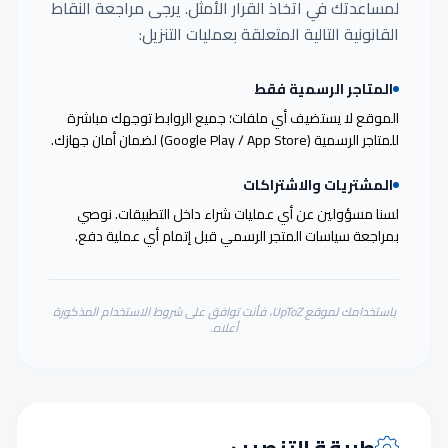
لمساعدتك في اتخاذ القرار الأمثل. يرجى مراجعة النقاط
القانونية التالية المتعلقة بعمليات التنزيل:
المتاجر الرسمية فقط
الموقع لا يستضيف أي ملفات؛ جميع الروابط توجهك مباشرة
للمتاجر الرسمية (Google Play / App Store) لضمان أمان جهازك.
المشتريات والاشتراكات
لسنا مسؤولين عن أي عمليات شراء داخل التطبيقات. نوصي
بمراجعة سياسات المتجر الرسمي قبل إتمام أي عملية دفع.
باستخدامك لموقع UpToZ، فأنت توافق على شروط الاستخدام المذكورة
أعلاه.
طريقة التنصيب