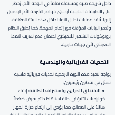
داخل شريحة صلبة ومستقلة تماماً في اللوحة الأم، يُحظر
على التطبيقات الخارجية أو حتى خوادم الشركة الأم الوصول
إليها. تُنفذ عمليات تحليل النوايا داخل هذه البيئة المغلقة،
وتُدمر البيانات المؤقتة فور إتمام المهمة. كما يُطبق النظام
بروتوكولات التشفير اللامركزي لضمان عدم تسريب النمط
المعيشي لأي جهات خارجية.
التحديات الفيزيائية والهندسية
يواجه تنفيذ هذه الثورة البرمجية تحديات فيزيائية قاسية
تتمثل في نقطتين رئيسيتين:
الاختناق الحراري واستنزاف الطاقة:
إبقاء
خوارزميات التنبؤ في حالة استيقاظ دائم يفرض ضغطاً
هائلاً على المعالج، مما يؤدي إلى ارتفاع حرارة الجهاز