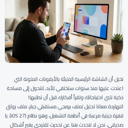
تخيل أن الشاشة الرئيسية المليئة بالأيقونات الملونة التي
اعتدت عليها منذ سنوات ستختفي للأبد، لتتحول إلى مساحة
ذكية تلبي احتياجاتك وتقرأ أفكارك قبل أن تطلبها!
النهاردة معانا تحليل لملف برمجي مستقبلي جبار، ملف يوثق
قفزة جيلية مرعبة في أنظمة التشغيل، وهو نظام (iOS 27). يا
صديقي، نحن لا نتحدث هنا عن تحديث تقليدي يغير أشكال