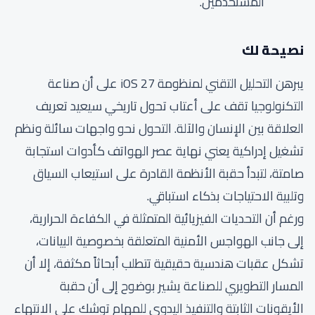
المستخدمين.
نصيحة لك
يبرهن التحليل التقني لمنظومة iOS 27 على أن صناعة
التكنولوجيا تقف على أعتاب تحول تاريخي سيعيد تعريف
العلاقة بين الإنسان والآلة. التحول نحو واجهات سائلة ونظم
تشغيل إدراكية يعني نهاية عصر الهواتف كأدوات استجابة
صامتة، لتبدأ حقبة الأنظمة القادرة على استيعاب السياق
وتلبية الاحتياجات بذكاء استباقي.
ورغم أن التحديات الفيزيائية المتمثلة في الكفاءة الحرارية،
إلى جانب الهواجس الأمنية المتعلقة بخصوصية البيانات،
تشكل عقبات هندسية حقيقية تتطلب أبحاثاً مكثفة، إلا أن
المسار التطويري للصناعة يشير بوضوح إلى أن حقبة
الأيقونات الثابتة والتنفيذ اليدوي للمهام توشك على الانتهاء