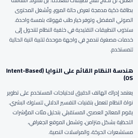
العمل، لن تحتاج لفتح تطبيقات متعددة؛ بل ستولد الشاشة
بطاقة ذكية مدمجة تعرض حالة المرور، وتُشغل المحتوى
الصوتي المفضل، وتوفر خيار طلب قهوتك بلمسة واحدة.
ستذوب التطبيقات التقليدية في خلفية النظام لتتحول إلى
خدمات مصغرة تندمج في واجهة موحدة لتلبية النية الحالية
للمستخدم.
هندسة النظام القائم على النوايا (Intent-Based
OS)
يعتمد إدراك الهاتف الدقيق لاحتياجات المستخدم على تطوير
نواة النظام لتعمل بتقنيات التفسير الدلالي للسلوك البشري.
يقوم المعالج العصبي المستقبلي بتحليل مئات المؤشرات
اللحظية بشكل متزامن، وتشمل الموقع الجغرافي،
مستشعرات الحركة، والمراسلات النصية.