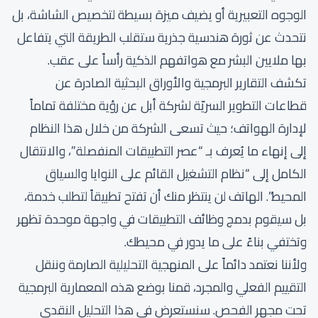
الوجوه التعبيرية أو يضيف ميزة بسيطة لتخصيص الشاشة، بل
نتحدث عن ثورة هندسية جذرية ستقلب الطريقة التي يتفاعل
بها ملايين البشر مع هواتفهم الذكية رأساً على عقب.
تكشف التقارير البرمجية والأوراق البحثية الصادرة عن
قطاعات التطوير السريّة لشركة أبل عن رؤية مختلفة تماماً
لإدارة الهواتف؛ حيث تسعى الشركة من خلال هذا النظام
إلى إنهاء ما يُعرف بـ “عصر التطبيقات المنفصلة”، والانتقال
الكامل إلى “نظام التشغيل القائم على النوايا والسياق
المحيط”. الهاتف لن ينتظر منك أن تفتح تطبيقاً لتطلب خدمة،
بل سيقوم بدمج وظائف التطبيقات في واجهة موحدة تظهر
وتختفي بناءً على ما يدور في محيطك.
ولأننا نعتمد دائماً على المنهجية التحليلية الصارمة وننقل
التقييم الفعلي والمجرد، قمنا بوضع هذه المعمارية البرمجية
تحت مجهر الفحص. سنستعرض في هذا التحليل النقدي