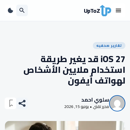
UpToZ
تقارير صحفيه
iOS 27 قد يغير طريقة
استخدام ملايين الأشخاص
لهواتف آيفون
سلوي احمد
محرر تقني • يونيو 15, 2026