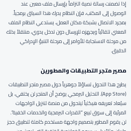
إذا تضمنت رسالة نصية التزاماً بإرسال ملف معين عند
الوصول إلى المكتب، فإن النظام يدرك هذا السياق برمجياً.
بمجرد الاتصال بشبكة مكان العمل، يستدعي النظام الملف
المعني تلقائياً ويجهزه للإرسال دون تدخل يدوي، منتقلاً بذلك
من مرحلة الاستجابة للأوامر إلى مرحلة التنبؤ الإدراكي
الدقيق.
مصير متجر التطبيقات والمطورين
يطرح هذا التحول تساؤلاً جوهرياً حول مصير متجر التطبيقات
(App Store). التحليل البرمجي يوضح أن المتجر لن يختفي، بل
سيُعاد تعريفه هيكلياً ليتحول من منصة لتنزيل الواجهات
المرئية إلى سوق لبيع “القدرات البرمجية والخدمات الخفية”.
لن يقوم المطور بتصميم واجهة مستخدم كاملة لتطبيق حجز