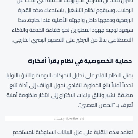
طيران مثلاً؛ بل سيبرمج الخوارزمية الخلفية التي تبحث عن
الرحلات، وسيقوم نظام التشغيل باستدعاء هذه القدرة
البرمجية ودمجها داخل واجهته الأصلية عند الحاجة. هذا
سيعيد توجيه جهود المطورين نحو كفاءة الخدمة والذكاء
الاصطناعي بدلاً من التركيز على التصميم البصري الخارجي.
حماية الخصوصية في نظام يقرأ أفكارك
يمثل النظام القادر على تحليل التحركات اليومية والتنبؤ بالنوايا
تحدياً أمنياً بالغ الخطورة. لتفادي تحول الهاتف إلى أداة تتبع
مطلقة، تشير وثائق براءات الاختراع إلى ابتكار منظومة أمنية
تُعرف بـ “الحصن العصبي”.
تعتمد هذه التقنية على عزل البيانات السلوكية للمستخدم