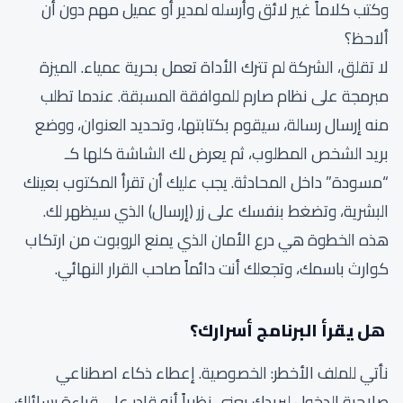
وكتب كلاماً غير لائق وأرسله لمدير أو عميل مهم دون أن
ألاحظ؟
لا تقلق، الشركة لم تترك الأداة تعمل بحرية عمياء. الميزة
مبرمجة على نظام صارم للموافقة المسبقة. عندما تطلب
منه إرسال رسالة، سيقوم بكتابتها، وتحديد العنوان، ووضع
بريد الشخص المطلوب، ثم يعرض لك الشاشة كلها كـ
“مسودة” داخل المحادثة. يجب عليك أن تقرأ المكتوب بعينك
البشرية، وتضغط بنفسك على زر (إرسال) الذي سيظهر لك.
هذه الخطوة هي درع الأمان الذي يمنع الروبوت من ارتكاب
كوارث باسمك، وتجعلك أنت دائماً صاحب القرار النهائي.
هل يقرأ البرنامج أسرارك؟
نأتي للملف الأخطر: الخصوصية. إعطاء ذكاء اصطناعي
صلاحية الدخول لبريدك يعني نظرياً أنه قادر على قراءة رسائلك