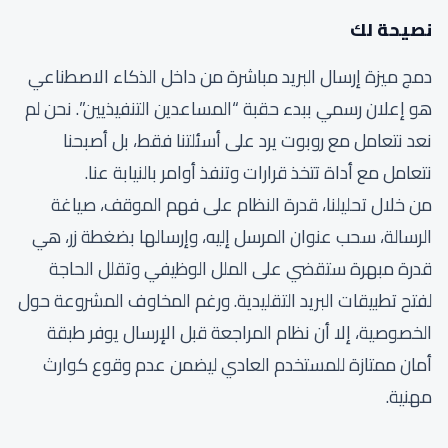
نصيحة لك
دمج ميزة إرسال البريد مباشرة من داخل الذكاء الاصطناعي
هو إعلان رسمي ببدء حقبة “المساعدين التنفيذيين”. نحن لم
نعد نتعامل مع روبوت يرد على أسئلتنا فقط، بل أصبحنا
نتعامل مع أداة تتخذ قرارات وتنفذ أوامر بالنيابة عنا.
من خلال تحليلنا، قدرة النظام على فهم الموقف، صياغة
الرسالة، سحب عنوان المرسل إليه، وإرسالها بضغطة زر، هي
قدرة مبهرة ستقضي على الملل الوظيفي وتقلل الحاجة
لفتح تطبيقات البريد التقليدية. ورغم المخاوف المشروعة حول
الخصوصية، إلا أن نظام المراجعة قبل الإرسال يوفر طبقة
أمان ممتازة للمستخدم العادي ليضمن عدم وقوع كوارث
مهنية.