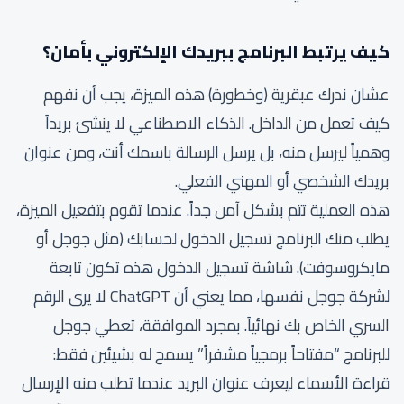
كيف يرتبط البرنامج ببريدك الإلكتروني بأمان؟
عشان ندرك عبقرية (وخطورة) هذه الميزة، يجب أن نفهم
كيف تعمل من الداخل. الذكاء الاصطناعي لا ينشئ بريداً
وهمياً ليرسل منه، بل يرسل الرسالة باسمك أنت، ومن عنوان
بريدك الشخصي أو المهني الفعلي.
هذه العملية تتم بشكل آمن جداً. عندما تقوم بتفعيل الميزة،
يطلب منك البرنامج تسجيل الدخول لحسابك (مثل جوجل أو
مايكروسوفت). شاشة تسجيل الدخول هذه تكون تابعة
لشركة جوجل نفسها، مما يعني أن ChatGPT لا يرى الرقم
السري الخاص بك نهائياً. بمجرد الموافقة، تعطي جوجل
للبرنامج “مفتاحاً برمجياً مشفراً” يسمح له بشيئين فقط:
قراءة الأسماء ليعرف عنوان البريد عندما تطلب منه الإرسال