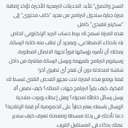
النسخ واللصق” للأبد. التحديثات البرمجية الأخيرة تؤكد إضافة
ميزة جبارة ستحول البرنامج من مجرد “كاتب محتوى” إلى
“سكرتير تنفيذي” كامل.
هذه الميزة تسمح لك بربط حساب البريد الإلكتروني الخاص
بك بالذكاء الاصطناعي، وبمجرد أن تطلب منه كتابة الرسالة،
يمكنك أن تأمره بإرسالها فوراً لجهة الاتصال المطلوبة،
وسيقوم البرنامج بالمهمة ويرسل الرسالة مباشرة من داخل
شاشة المحادثة دون أن تفتح أي تطبيق آخر!
قمنا بوضع هذه الميزة تحت مجهر الفحص التقني لنبسط لك
الفكرة. كيف يقرأ البرنامج جهات اتصالك؟ كيف نضمن ألا
يرسل رسائل خاطئة لمديرك؟ وهل إعطاء روبوت صلاحية
الإرسال باسمك يعتبر خطراً على الخصوصية أم قمة الإنتاجية؟
دعنا نأخذك في رحلة مبسطة ومفصلة لنعرف كيف ستدير
عملك بذكاء في المستقبل القريب.