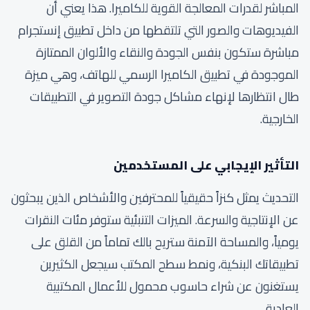
المباشر لقدرات المعالجة القوية للكاميرا. هذا يعني أن
الفيديوهات والصور التي تلتقطها من داخل تطبيق إنستجرام
مباشرة ستكون بنفس الجودة والنقاء والألوان الممتازة
الموجودة في تطبيق الكاميرا الرسمي للهاتف، وهي ميزة
طال انتظارها لإنهاء مشاكل جودة التصوير في التطبيقات
الخارجية.
التأثير الإيجابي على المستخدمين
التحديث يمثل كنزاً حقيقياً للمحترفين والأشخاص الذين يبحثون
عن الإنتاجية والسرعة. الميزات التنبئية ستوفر مئات النقرات
يومياً، والمساحة الآمنة ستريح بالك تماماً من القلق على
تطبيقاتك البنكية، ونمط سطح المكتب سيجعل الكثيرين
يستغنون عن شراء حاسوب محمول للأعمال المكتبية
العادية.