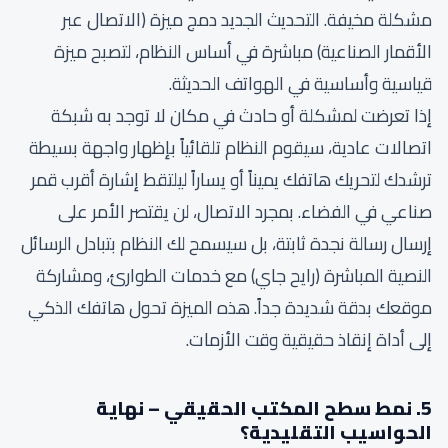
مشكلة مخيفة. التحديث الجديد دمج ميزة (الاتصال عبر
الأقمار الصناعية) مباشرة في أساس النظام، لتصبح ميزة
قياسية وأساسية في الهواتف الحديثة.
إذا تعرضت لمشكلة أو حادث في مكان لا توجد به شبكة
اتصالات عادية، سيقوم النظام تلقائياً بإظهار واجهة بسيطة
ترشدك لتحريك هاتفك يميناً أو يساراً ليلتقط إشارة أقرب قمر
صناعي في الفضاء. بمجرد الاتصال، لن يقتصر الأمر على
إرسال رسالة نجدة ثابتة، بل سيسمح لك النظام بتبادل الرسائل
النصية المباشرة (رايح جاي) مع خدمات الطوارئ، ومشاركة
موقعك بدقة شديدة جداً. هذه الميزة تحول هاتفك الذكي
إلى أداة إنقاذ حقيقية وقت الأزمات.
5. نمط سطح المكتب الحقيقي – نهاية
الحواسيب التقليدية؟