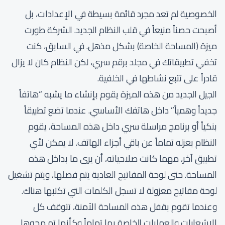
الخصوصية لم تعد مجرد قائمة بسيطة في الإعدادات، بل
أصبحت حصناً منيعاً في قلب النظام الجديد. الشركة طورت
ميزة (المساحة الخاصة) بشكل مذهل. في السابق، كنت
تخفي تطبيقاتك في مجلد برقم سري، لكن النظام كان لا يزال
قادراً على تتبع نشاطها في الخلفية.
الجيل الجديد من هذه الميزة يقوم بإنشاء ما يشبه “هاتفاً
جديداً وهمياً” داخل هاتفك الأساسي. عندما تضع تطبيقاً
بنكياً أو برنامج مراسلة سري داخل هذه المساحة، يقوم
النظام بعزله تماماً عن باقي أجزاء الهاتف. لا يمكن لأي
تطبيق آخر، مهما كانت صلاحياته، أن يرى ما بداخل هذه
المساحة. حتى لوحة المفاتيح العادية يتم فصلها، ويتم تشغيل
لوحة مفاتيح معزولة لا تسجل الكلمات التي تكتبها هناك.
وعندما تقوم بقفل هذه المساحة الآمنة، تتوقف كل
الإشعارات والعمليات الخاصة بها تماماً وكأنها تم محوها