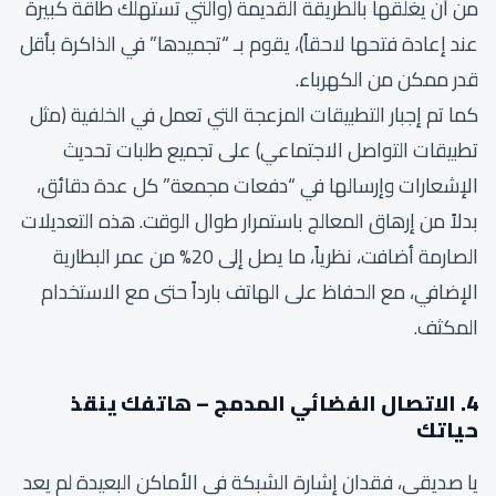
من أن يغلقها بالطريقة القديمة (والتي تستهلك طاقة كبيرة
عند إعادة فتحها لاحقاً)، يقوم بـ “تجميدها” في الذاكرة بأقل
قدر ممكن من الكهرباء.
كما تم إجبار التطبيقات المزعجة التي تعمل في الخلفية (مثل
تطبيقات التواصل الاجتماعي) على تجميع طلبات تحديث
الإشعارات وإرسالها في “دفعات مجمعة” كل عدة دقائق،
بدلاً من إرهاق المعالج باستمرار طوال الوقت. هذه التعديلات
الصارمة أضافت، نظرياً، ما يصل إلى 20% من عمر البطارية
الإضافي، مع الحفاظ على الهاتف بارداً حتى مع الاستخدام
المكثف.
4. الاتصال الفضائي المدمج – هاتفك ينقذ
حياتك
يا صديقي، فقدان إشارة الشبكة في الأماكن البعيدة لم يعد