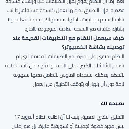
نعم، بما أن النظام يقوم بعزل التطبيقات كلياً وإنشاء مساحة
وهمية، فإن التطبيق بداخلها يعمل كنسخة مستقلة. إذا ثبت
تطبيقاً بحجم جيجابايت داخلها، سيستهلك مساحة فعلية، ولا
يشارك ملفاته مع النسخة العادية الموجودة بالخارج.
كيف سيعمل النظام مع التطبيقات القديمة عند
توصيله بشاشة الكمبيوتر؟
النظام يحتوي على ميزة تجبر التطبيقات القديمة التي لم
تصمم للشاشات الكبيرة على التمدد والفتح داخل نافذة قابلة
للتحكم. يمكنك استخدام الماوس للتعامل معها بسهولة
تامة دون أن ينهار أو يتوقف التطبيق عن العمل.
نصيحة لك
التحليل التقني العميق يثبت لنا أن إطلاق نظام أندرويد 17
ليس مجرد خطوة تجميلية أو تسويقية عابرة، بل هو إعلان