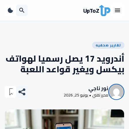
UpToZ
تقارير صحفيه
أندرويد 17 يصل رسميا لهواتف
بيكسل ويغير قواعد اللعبة
نور ناجي
محرر تقني • يونيو 25, 2026