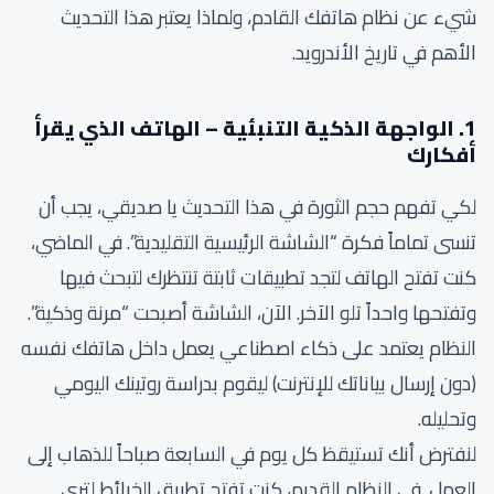
شيء عن نظام هاتفك القادم، ولماذا يعتبر هذا التحديث
الأهم في تاريخ الأندرويد.
1. الواجهة الذكية التنبئية – الهاتف الذي يقرأ
أفكارك
لكي تفهم حجم الثورة في هذا التحديث يا صديقي، يجب أن
تنسى تماماً فكرة “الشاشة الرئيسية التقليدية”. في الماضي،
كنت تفتح الهاتف لتجد تطبيقات ثابتة تنتظرك لتبحث فيها
وتفتحها واحداً تلو الآخر. الآن، الشاشة أصبحت “مرنة وذكية”.
النظام يعتمد على ذكاء اصطناعي يعمل داخل هاتفك نفسه
(دون إرسال بياناتك للإنترنت) ليقوم بدراسة روتينك اليومي
وتحليله.
لنفترض أنك تستيقظ كل يوم في السابعة صباحاً للذهاب إلى
العمل. في النظام القديم، كنت تفتح تطبيق الخرائط لترى