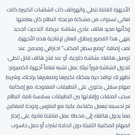
الأجهزة القابلة للطي والهواتف ذات الشاشات الكبيرة كانت
تعاني لسنوات من مشكلة مزعجة؛ النظام كان يعاملها
وكأنها مجرد هاتف عادي بشاشة عريضة. التحديث الجديد
ينهي هذا القصور ويطلق العنان لإنتاجية هذه الأجهزة.
تمت إضافة “وضع سطح المكتب” احترافي ومدمج. عند
توصيل هاتفك بشاشة خارجية، أو عند فتح هاتف قابل للطي،
تتحول الشاشة فوراً لبيئة عمل تشبه تماماً أجهزة الكمبيوتر؛
تظهر لك نوافذ حرة يمكنك تكبيرها وتصغيرها براحتك، وشريط
مهام سفلي يحتوي على التطبيقات المفتوحة، مع إمكانية
سحب الملفات وإفلاتها بين التطبيقات بسلاسة تامة. النظام
تم تحسينه ليعمل بكفاءة عالية مع الماوس ولوحة المفاتيح،
مما يحول هاتفك إلى محطة عمل متنقلة قادرة على إنجاز
المهام المكتبية الثقيلة دون الحاجة لشراء أو حمل حاسوب
محمول.