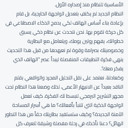
الأساسية للنظام منذ إصداره الأول.
النظام الجديد لم يكتفِ بتعديل الواجهة الخارجية، بل قام
بإعادة بناء أساس الهاتف لكي يدمج الذكاء الاصطناعي في
كل حركة تقوم بها. نحن نتحدث عن نظام ذكي يسبق
خطواتك، يفهم روتين يومك، ويتعامل مع البطارية
وخصوصيتك بصرامة وقوة لم نعهدها من قبل. هذا التحديث
ينهي فكرة التطبيقات المنفصلة ليبدأ عصر “الهاتف الذي
يفكر معك”.
وكعادتنا، نعتمد على نقل التحليل المجرد والواقعي بقلم
الناقد بعيداً عن الانبهار الأعمى، لذلك وضعنا هذا النظام تحت
مجهر التشريح البرمجي لنبسط لك الفكرة. كيف تعمل
الواجهة الذكية التي تتنبأ بأفعالك؟ ما هي أسرار المساحة
الآمنة الجديدة؟ وكيف ستستفيد بطاريتك حقاً من هذا التطور
الهائل؟ دعنا نأخذك في رحلة مفصلة وشيقة لتعرف كل