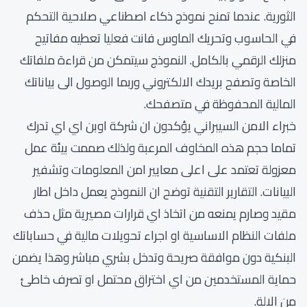
الثورية. عندما تمنح نموذج ذكاء اصطناعي صلاحية التحكم
في الحاسوب وتحريك الماوس فانت فعليا تعطيه مفاتيح
منزلك الرقمي بالكامل. النموذج سيتمكن من قراءة ملفاتك
الخاصة وتصفح بريدك الالكتروني وربما الوصول الى بياناتك
المالية المحفوظة في متصفحك.
خبراء الامن السيبراني يؤكدون ان شركة اوبن اي اي تدرك
تماما حجم هذه المخاوف المرعبة ولذلك صممت بيئة عمل
معزولة تعتمد على اعلى معايير امن المعلومات وتشفير
البيانات. التقارير التقنية توضح ان النموذج يعمل داخل اطار
مقيد وصارم يمنعه من اتخاذ اي قرارات مصيرية مثل حذف
ملفات النظام الاساسية او اجراء تحويلات مالية في حساباتك
البنكية دون موافقة صريحة وتدخل بشري مباشر وهذا يضمن
حماية المستخدمين من اي اختراق محتمل او تصرف خاطئ
من الالة.