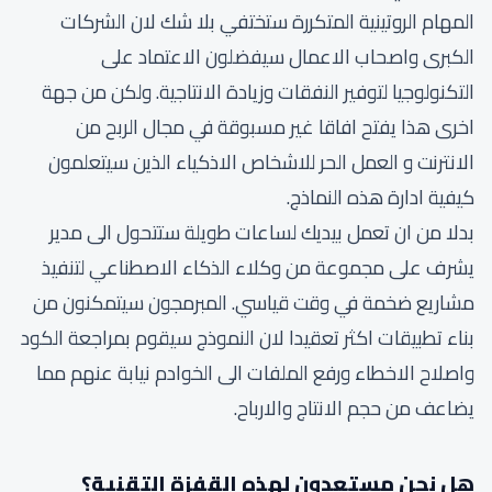
المهام الروتينية المتكررة ستختفي بلا شك لان الشركات
الكبرى واصحاب الاعمال سيفضلون الاعتماد على
التكنولوجيا لتوفير النفقات وزيادة الانتاجية. ولكن من جهة
اخرى هذا يفتح افاقا غير مسبوقة في مجال الربح من
الانترنت و العمل الحر للاشخاص الاذكياء الذين سيتعلمون
كيفية ادارة هذه النماذج.
بدلا من ان تعمل بيديك لساعات طويلة ستتحول الى مدير
يشرف على مجموعة من وكلاء الذكاء الاصطناعي لتنفيذ
مشاريع ضخمة في وقت قياسي. المبرمجون سيتمكنون من
بناء تطبيقات اكثر تعقيدا لان النموذج سيقوم بمراجعة الكود
واصلاح الاخطاء ورفع الملفات الى الخوادم نيابة عنهم مما
يضاعف من حجم الانتاج والارباح.
هل نحن مستعدون لهذه القفزة التقنية؟