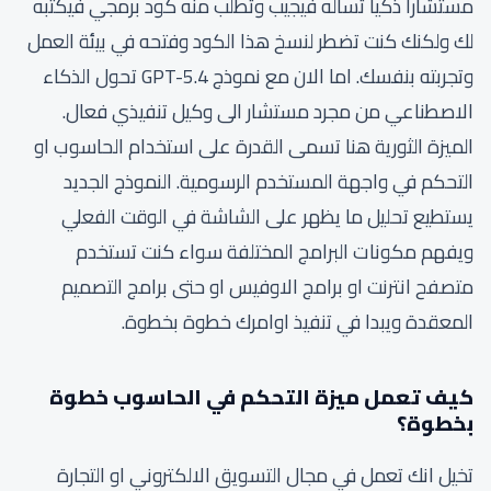
مستشارا ذكيا تساله فيجيب وتطلب منه كود برمجي فيكتبه
لك ولكنك كنت تضطر لنسخ هذا الكود وفتحه في بيئة العمل
وتجربته بنفسك. اما الان مع نموذج GPT-5.4 تحول الذكاء
الاصطناعي من مجرد مستشار الى وكيل تنفيذي فعال.
الميزة الثورية هنا تسمى القدرة على استخدام الحاسوب او
التحكم في واجهة المستخدم الرسومية. النموذج الجديد
يستطيع تحليل ما يظهر على الشاشة في الوقت الفعلي
ويفهم مكونات البرامج المختلفة سواء كنت تستخدم
متصفح انترنت او برامج الاوفيس او حتى برامج التصميم
المعقدة ويبدا في تنفيذ اوامرك خطوة بخطوة.
كيف تعمل ميزة التحكم في الحاسوب خطوة
بخطوة؟
تخيل انك تعمل في مجال التسويق الالكتروني او التجارة