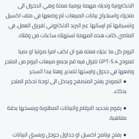
الالكترونية ولديك مهمة يومية مملة وهي الدخول الى
متجرك واستخراج بيانات المبيعات ثم وضعها في ملف اكسيل
وتنسيقها ثم ارسالها عبر البريد الالكتروني لفريق العمل. في
الماضي كانت هذه المهمة تستهلك ساعات من وقتك.
اليوم كل ما عليك فعله هو ان تكتب امرا صوتيا او نصيا
لنموذج GPT-5.4 تقول فيه قم بجمع مبيعات اليوم من المتجر
وضعها في جدول وارسلها للمدير. وهنا يبدا السحر:
النموذج يفتح المتصفح ويدخل الى لوحة تحكم المتجر
بذكاء.
يقوم بتحديد الارقام والبيانات المطلوبة وينسخها بدقة
متناهية.
يفتح برنامج اكسيل او جداول جوجل وينسق البيانات