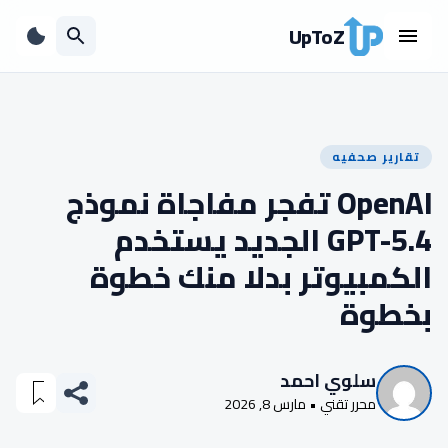
UpToZ
تقارير صحفيه
OpenAI تفجر مفاجاة نموذج
GPT-5.4 الجديد يستخدم
الكمبيوتر بدلا منك خطوة
بخطوة
سلوي احمد
محرر تقني • مارس 8, 2026