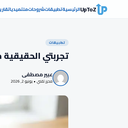
UpToZ
الرئيسية
تطبيقات
شروحات
ملتميديا
تقاري
تطبيقات
تجربتي الحقيقية مع تطبيق CCleaner على 
عبير مصطفى
محرر تقني • يونيو 2, 2026