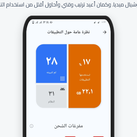
ال ميديا. وكمان أعيد ترتيب وقتي وأحاول أقلل من استخدام الت