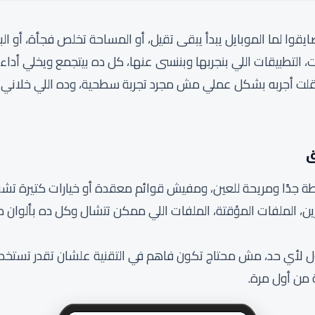
يتضايقوا لما الموبايل يبدأ يبقى تقيل، أو المساحة تخلص فجأة، أو
 التطبيقات اللي بنجربها وبننسى عنها، كل ده بيتجمع ويخلي أداء 
بوا مني أراجع تطبيق CCleaner، قلت أجربه بشكل عملي مش مجرد تجربة سطحية، وده ا
ق
ة جدًا ومريحة للعين، ومفيش قوائم معقدة أو خيارات كتيرة تش
 الملفات المؤقتة، الملفات اللي ممكن تتشال وكل ده بألوان مميز
لأي حد، مش محتاج تكون فاهم في التقنية علشان تقدر تستخدم
 من أول مرة.