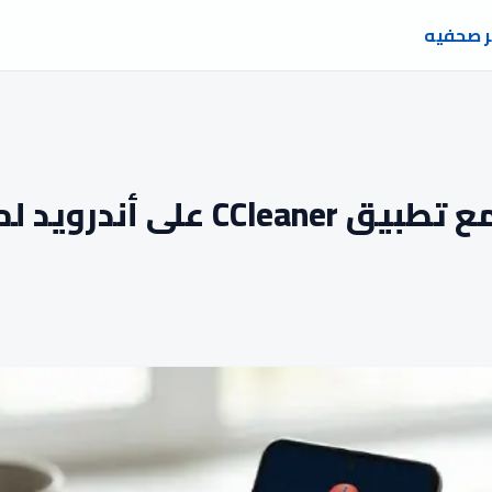
ر صحفيه
أندرويد لمدة خمسة أيام