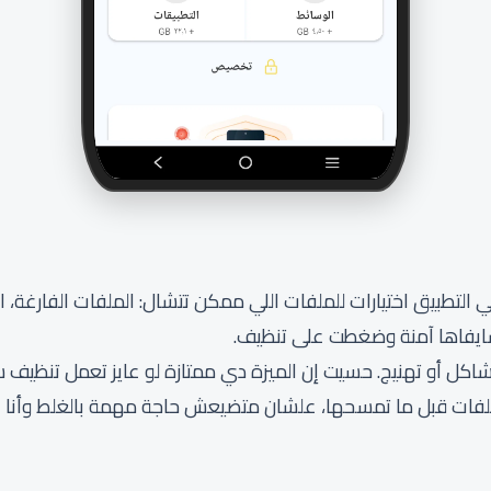
تطبيق اختيارات للملفات اللي ممكن تتشال: الملفات الفارغة، ال
شايفاها آمنة وضغطت على تنظيف.
اكل أو تهنيج. حسيت إن الميزة دي ممتازة لو عايز تعمل تنظيف 
لملفات قبل ما تمسحها، علشان متضيعش حاجة مهمة بالغلط وأنا ا