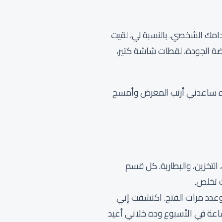
امك الشخصي. بالنسبة لي، لقيت
فضة الجودة، لقطات شاشة كتير،
 ده ساعدني أرتب المعرض وأمسح
 التخزين، والبطارية. كل قسم
ت تخلص.
عدد مرات الفتح. اكتشفت إني
يقات معينة أكتر بكتير مما كنت متخيل، اتفاجأت من عدد ساعات فتحي للواتس وجدتها ٢٠ ساعة في الأسبوع وده خلاني أعيد