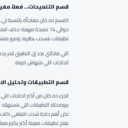
قسم التلميحات… فعلاً مفي
القسم ده كان مفاجأة بالنسبة لي.
حوالي 14 نصيحة مهمة: حذف
تطبيقات بتسحب بطارية، وصور متشا
اللي فاجئني بجد إن التطبيق قدر ي
الحاجات اللي ملهاش لازمة.
قسم التطبيقات وتحليل الا
الجزء ده كان من أكتر الحاجات اللي 
بيوضحلك التطبيقات اللي بتستهلك أ
لكن أهم حاجة شدت انتباهي كانت م