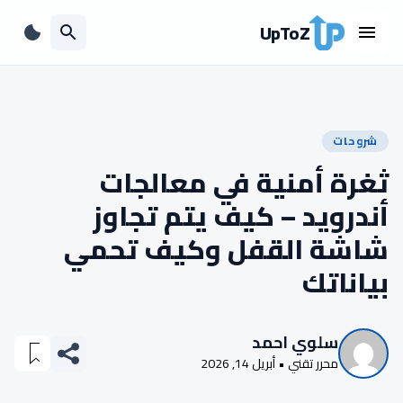
UpToZ
شروحات
ثغرة أمنية في معالجات
أندرويد – كيف يتم تجاوز
شاشة القفل وكيف تحمي
بياناتك
سلوي احمد
محرر تقني • أبريل 14, 2026