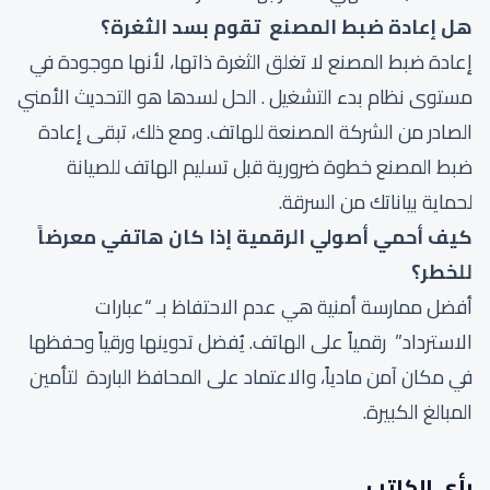
هل إعادة ضبط المصنع تقوم بسد الثغرة؟
إعادة ضبط المصنع لا تغلق الثغرة ذاتها، لأنها موجودة في
مستوى نظام بدء التشغيل . الحل لسدها هو التحديث الأمني
الصادر من الشركة المصنعة للهاتف. ومع ذلك، تبقى إعادة
ضبط المصنع خطوة ضرورية قبل تسليم الهاتف للصيانة
لحماية بياناتك من السرقة.
كيف أحمي أصولي الرقمية إذا كان هاتفي معرضاً
للخطر؟
أفضل ممارسة أمنية هي عدم الاحتفاظ بـ “عبارات
الاسترداد” رقمياً على الهاتف. يُفضل تدوينها ورقياً وحفظها
في مكان آمن مادياً، والاعتماد على المحافظ الباردة لتأمين
المبالغ الكبيرة.
رأي الكاتب