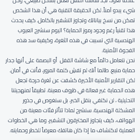
عندما تعود، تجد شاشة القفل تعمل بشكل طبيعي، وكل
شيء يبدو آمناً. لكن الحقيقة التقنية هي أن هذا الشخص
تمكن من نسخ بياناتك وتجاوز التشفير بالكامل. كيف يحدث
هذا تقنياً رغم وجود رموز الحماية؟ اليوم سنشرح العيوب
الهندسية التي تسببت في هذه الثغرة، وكيفية سد هذه
الفجوة الأمنية.
نحن نتعامل دائماً مع شاشة القفل أو البصمة على أنها جدار
حماية منيع. طالما أنك لم تفشِ كلمة المرور، فأنت في أمان.
لكن التقارير الأمنية الأخيرة كشفت عن ثغرة حرجة تجعل
هذه الحماية غير فعالة في ظروف معينة. تطبيقاً لمنهجيتنا
التحليلية ، لن نكتفي بنقل الخبر، بل سنغوص في جذور
المشكلة الهندسية. سنشرح لماذا تتأثر فئات معينة من
الهواتف، كيف يتجاوز المخترقون التشفير، وما هي الخطوات
العملية لاكتشاف ما إذا كان هاتفك معرضاً للخطر وحمايته.