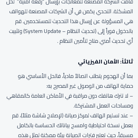
قامت الشركة المصنعة للمعالجات بإرسال “رقعة أمنية” لحل
المشكلة. التحدي يكمن في أن الشركات المصنعة للهواتف
هي المسؤولة عن إرسال هذا التحديث للمستخدمين. قم
بالدخول فوراً إلى (تحديث النظام – System Update) وتثبيت
أي تحديث أمني متاح لتأمين النظام .
ثالثاً: الأمان الفيزيائي
بما أن الهجوم يتطلب اتصالاً مادياً، فالحل الأساسي هو
حماية الهاتف من الوصول غير المصرح به:
– لا تترك هاتفك دون مراقبة في الأماكن العامة كالمقاهي
ومساحات العمل المشتركة.
– عند تسليم الهاتف لمركز صيانة (لإصلاح شاشة مثلاً)، قم
بعمل نسخة احتياطية وامسح بياناتك الحساسة بالكامل
مسبقاً، حيث تعتبر فترات الصيانة بيئة ممكنة لمثل هذه