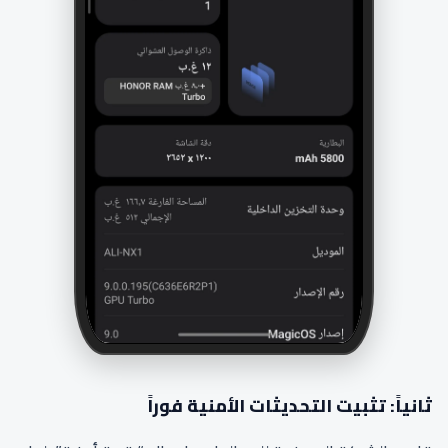
ثانياً: تثبيت التحديثات الأمنية فوراً