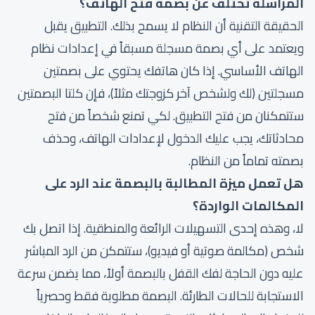
المراسلة تختلف عن بصمة فتح الهاتف؟
الحقيقة التقنية أن النظام لا يسمح بذلك. التطبيق يقبل
ويعتمد على أي بصمة مسجلة مسبقاً في إعدادات نظام
الهاتف الأساسي. إذا كان هاتفك يحتوي على بصمتين
مسجلتين (لك ولشخص آخر كزوجتك مثلاً)، فإن كلتا البصمتين
ستتمكنان من فتح التطبيق. لكي تمنع شخصاً من فتح
محادثاتك، يجب عليك الدخول لإعدادات الهاتف، وحذف
بصمته تماماً من النظام.
هل تعمل ميزة المطالبة بالبصمة عند الرد على
المكالمات الواردة؟
لا، وهذه إحدى التسهيلات الرائعة والمنطقية. إذا اتصل بك
شخص (مكالمة صوتية أو فيديو)، ستتمكن من الرد المباشر
عليه دون الحاجة لفك القفل بالبصمة أولاً، مما يضمن سرعة
الاستجابة للحالات الطارئة. البصمة مطلوبة فقط وحصرياً