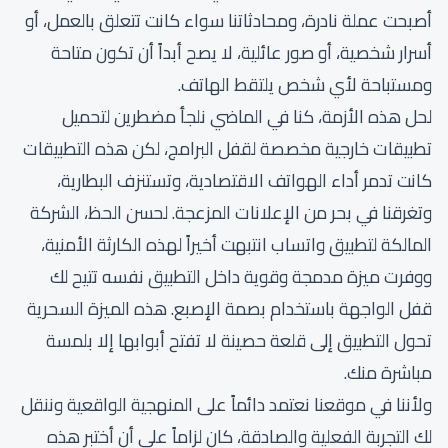
أصبحت عملة نادرة، ومحادثاتنا سواء كانت تتعلق بالعمل، أو
أسرار شخصية، أو صور عائلية، لا يصح أبداً أن تكون متاحة
ومستباحة لأي شخص يلتقط الهاتف.
لحل هذه الأزمة، كنا في الماضي نلجأ مضطرين لتحميل
تطبيقات خارجية مخصصة لقفل البرامج، لكن هذه التطبيقات
كانت تدمر أداء الهواتف الاقتصادية، وتستنزف البطارية،
وتغرقنا في بحر من الإعلانات المزعجة. لحسن الحظ، الشركة
المالكة لتطبيق واتساب انتبهت أخيراً لهذه الكارثة الأمنية،
ووفرت ميزة مدمجة وقوية داخل التطبيق نفسه تتيح لك
قفل الواجهة باستخدام بصمة الإصبع. هذه الميزة السحرية
تحول التطبيق إلى قلعة حصينة لا تفتح أبوابها إلا بلمسة
مباشرة منك.
ولأننا في موقعنا نعتمد دائماً على المنهجية الواقعية وننقل
لك التجربة الفعلية والصادقة، كان لزاماً علي أن أختبر هذه