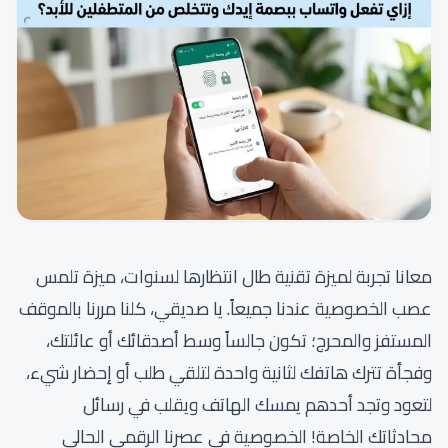
معانا تجربة لميزة تقنية طال انتظارها لسنوات، ميزة تلمس
عصب الخصوصية عندنا جميعاً. يا صديقي، كلنا مررنا بالموقف
المستفز والمحرج؛ تكون جالساً وسط أصدقائك أو عائلتك،
وفجأة تترك هاتفك لثانية واحدة لتلقي طلب أو إحضار شيء،
لتعود وتجد أحدهم يمسك الهاتف ويقلب في رسائل
محادثاتك الخاصة! الخصوصية في عصرنا الرقمي الحالي