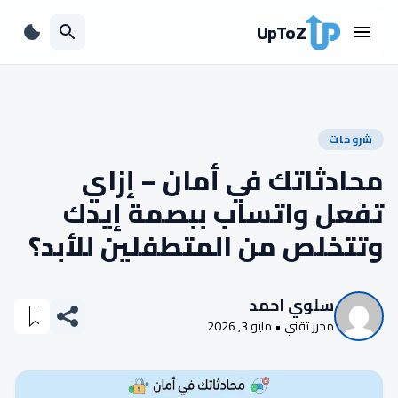
UpToZ
شروحات
محادثاتك في أمان – إزاي
تفعل واتساب ببصمة إيدك
وتتخلص من المتطفلين للأبد؟
سلوي احمد
محرر تقني • مايو 3, 2026