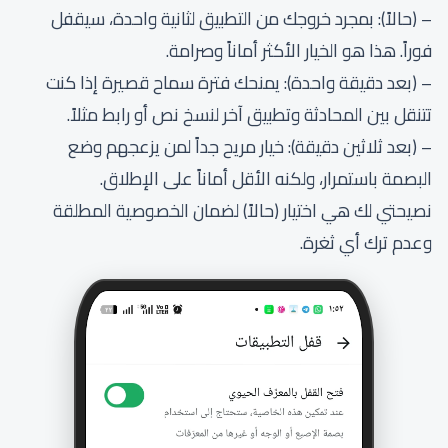
– (حالاً): بمجرد خروجك من التطبيق لثانية واحدة، سيقفل
فوراً. هذا هو الخيار الأكثر أماناً وصرامة.
– (بعد دقيقة واحدة): يمنحك فترة سماح قصيرة إذا كنت
تتنقل بين المحادثة وتطبيق آخر لنسخ نص أو رابط مثلاً.
– (بعد ثلاثين دقيقة): خيار مريح جداً لمن يزعجهم وضع
البصمة باستمرار، ولكنه الأقل أماناً على الإطلاق.
نصيحتي لك هي اختيار (حالاً) لضمان الخصوصية المطلقة
وعدم ترك أي ثغرة.