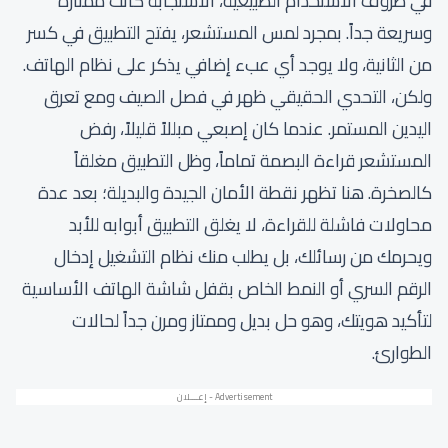
في ظروف الاستخدام الطبيعية، الاستجابة كانت ممتازة
وسريعة جداً. بمجرد لمس المستشعر، يفتح التطبيق في كسر
من الثانية، ولا يوجد أي عبء إضافي يذكر على نظام الهاتف.
ولكن، التحدي الحقيقي ظهر في فصل الصيف ومع تعرق
اليدين المستمر. عندما كان إصبعي مبللاً قليلاً، رفض
المستشعر قراءة البصمة تماماً، وظل التطبيق مغلقاً
كالصخرة. هنا تظهر نقطة الأمان الجيدة والبديلة؛ بعد عدة
محاولات فاشلة للقراءة، لا يغلق التطبيق أبوابه للأبد
ويحرمك من رسائلك، بل يطلب منك نظام التشغيل إدخال
الرقم السري أو النمط الخاص بقفل شاشة الهاتف الأساسية
لتأكيد هويتك، وهو حل بديل وممتاز ومرن جداً لحالات
الطوارئ.