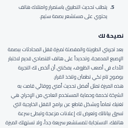
يتطلب تحديث التطبيق باستمرار وامتلاك هاتف
يحتوي على مستشعر بصمة سليم.
نصيحة لك
بعد تجربتي الطويلة والمفصلة لميزة قفل المحادثات ببصمة
الإصبع المدمجة، وتحديداً على هاتف اقتصادي قديم لاختبار
الأداء في أصعب الظروف، يمكنني أن ألخص لك التجربة
بوضوح تام لكي تطمئن وتتخذ القرار.
هذه الميزة تمثل أفضل تحديث أمني ووقائي قامت به
الشركة لخدمة وحماية المستخدم العادي من الإحراج. هي
تغنيك تماماً وبشكل قاطع عن برامج القفل الخارجية التي
تسرق بياناتك وتعرض لك إعلانات مزعجة وتبطئ سرعة
هاتفك. الاستجابة للمستشعر سريعة جداً، ولا تستهلك الميزة