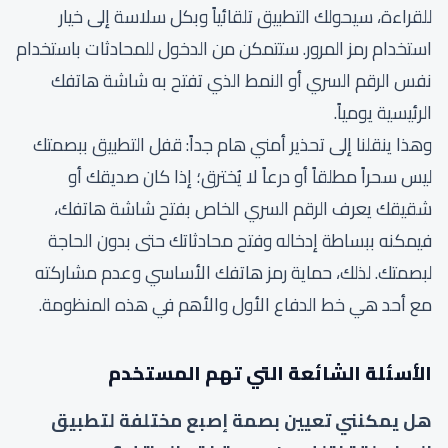
للقراءة، سيحولك التطبيق تلقائياً وبكل سلاسة إلى خيار
استخدام رمز المرور. ستتمكن من الدخول للمحادثات باستخدام
نفس الرقم السري أو النمط الذي تفتح به شاشة هاتفك
الرئيسية يومياً.
وهذا ينقلنا إلى تحذير أمني هام جداً: قفل التطبيق ببصمتك
ليس سحراً مطلقاً أو درعاً لا يُخترق؛ إذا كان صديقك أو
شقيقك يعرف الرقم السري الخاص بفتح شاشة هاتفك،
فيمكنه ببساطة إدخاله وفتح محادثاتك حتى بدون الحاجة
لبصمتك. لذلك، حماية رمز هاتفك الأساسي وعدم مشاركته
مع أحد هي خط الدفاع الأول والأهم في هذه المنظومة.
الأسئلة الشائعة التي تهم المستخدم
هل يمكنني تعيين بصمة إصبع مختلفة لتطبيق