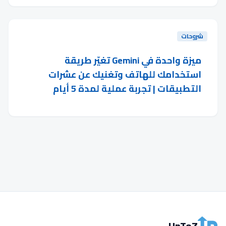
شروحات
ميزة واحدة في Gemini تغيّر طريقة
استخدامك للهاتف وتغنيك عن عشرات
التطبيقات | تجربة عملية لمدة 5 أيام
UpToZ