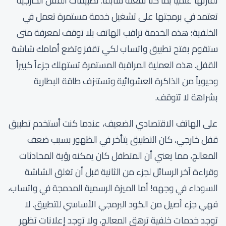
نقارنها علمياً بما كنا نفعله سابقاً. تطبيقات القفل الخارجية
تعتمد في برمجتها على تشغيل خدمة مستمرة تعمل في
الخلفية؛ هذه الخدمة تراقب الهاتف بلا توقف لمعرفة متى
ستقوم بفتح تطبيق واتساب لكي تقفز وتضع أمامك شاشة
القفل. هذه العملية المراقبة المستمرة تستهلك جزءاً كبيراً
وحيوياً من الذاكرة العشوائية وتستنزف طاقة البطارية
بشراهة لا تتوقف.
على الهاتف الاقتصادي الضعيف، عندما كنت أستخدم تطبيق
قفل خارجي، كان التطبيق يتأخر في الظهور بسبب ضعف
المعالج، مما يعني أن المتطفل كان يمكنه رؤية المحادثات
وقراءة آخر الرسائل لجزء من الثانية قبل أن تغلق الشاشة
السوداء في وجهه! أما الميزة الرسمية المدمجة في واتساب،
فهي جزء أصيل من الكود البرمجي الأساسي للتطبيق. لا
توجد خدمات خلفية ترهق المعالج، ولا توجد إعلانات تظهر