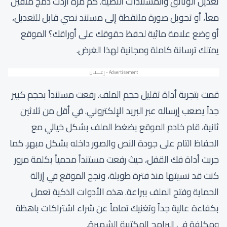
تعديل الوثائق والمستندات النصية. كم مرة أردت دمج ملفين
معاً، أو تحويل صورة ملتقطة إلى مستند نصي قابل للتعديل،
أو وضع علامة مائية لحفظ حقوقك على أوراقك؟ الموقع
يمتلك ترسانة كاملة ومجانية لهذا الغرض.
قمت بتجربة أداة تقليل حجم الملف. رفعت مستنداً بحجم كبير
جداً يصعب إرساله عبر البريد الإلكتروني. في أقل من ثلاثين
ثانية، قام خادم الموقع بضغط الملف بشكل خيالي مع
الحفاظ التام على جودة النص والصور داخله بشكل مبهر. كما
جربت أداة فك القفل، حيث رفعت مستنداً محمياً بكلمة مرور
كنت قد نسيتها منذ فترة طويلة، ونجح الموقع في إزالة
الحماية وفتح الملف ببراعة. هذه الأدوات الذكية تعمل
بكفاءة عالية جداً وتغنيك تماماً عن شراء اشتراكات باهظة
ومكلفة في البرامج المكتبية الشهيرة.