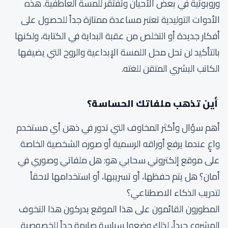
وروبوتية في بعض الأحيان وتفتقر للمسة العاطفية. هذه
الأدوات التوليدية تعتبر مساعدة ممتازة جداً للحصول على
أفكار جديدة أو التخلص من عقبة البداية في الكتابة، ولكنها
بالتأكيد لن تحل محل اللمسة الإبداعية والروح التي يضيفها
الكاتب البشري المتقن للغته.
أين تذهب ملفاتك الحساسة؟
أهم سؤال وأكثر المخاوف التي تدور في ذهن أي مستخدم
واعٍ عندما يرفع أوراقه الرسمية أو صوره الشخصية الخاصة
على موقع إلكتروني سحابي هو: هل ملفاتي وصوري في
أمان؟ هل يتم حفظها، أو تسريبها، أو استخدامها لاحقاً
لتدريب الذكاء الاصطناعي؟
المطورون القائمون على هذا الموقع يدركون هذا التخوف
المشروع جيداً، لذلك وضعوا سياسة صارمة جداً للخصوصية