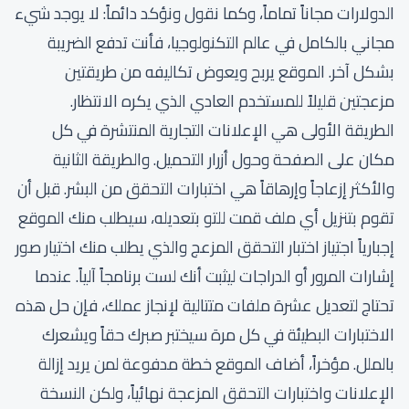
الدولارات مجاناً تماماً، وكما نقول ونؤكد دائماً: لا يوجد شيء
مجاني بالكامل في عالم التكنولوجيا، فأنت تدفع الضريبة
بشكل آخر. الموقع يربح ويعوض تكاليفه من طريقتين
مزعجتين قليلاً للمستخدم العادي الذي يكره الانتظار.
الطريقة الأولى هي الإعلانات التجارية المنتشرة في كل
مكان على الصفحة وحول أزرار التحميل. والطريقة الثانية
والأكثر إزعاجاً وإرهاقاً هي اختبارات التحقق من البشر. قبل أن
تقوم بتنزيل أي ملف قمت للتو بتعديله، سيطلب منك الموقع
إجبارياً اجتياز اختبار التحقق المزعج والذي يطلب منك اختيار صور
إشارات المرور أو الدراجات ليثبت أنك لست برنامجاً آلياً. عندما
تحتاج لتعديل عشرة ملفات متتالية لإنجاز عملك، فإن حل هذه
الاختبارات البطيئة في كل مرة سيختبر صبرك حقاً ويشعرك
بالملل. مؤخراً، أضاف الموقع خطة مدفوعة لمن يريد إزالة
الإعلانات واختبارات التحقق المزعجة نهائياً، ولكن النسخة