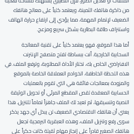
الملفات أو تعديل الصور، فإن التطبيق يستهلك مساحة فعلية
من ذاكرة هاتفك الثمينة، ويعتمد كلياً على معالج هاتفك
الضعيف لإتمام المهمة، مما يؤدي إلى ارتفاع حرارة الهاتف
واستنزاف طاقة البطارية بشكل سريع ومزعج.
أما هذا الموقع، فهو يعتمد كلياً على تقنية المعالجة
السحابية الخارجية. أنت ببساطة تفتح متصفح الإنترنت
الافتراضي الخاص بك، تختار الأداة المطلوبة، وترفع الملف. في
هذه اللحظة الخاطفة، الخوادم العملاقة الخاصة بالموقع
والمزودة بمعالجات فائقة هي التي تقوم بالعمليات
الحسابية المعقدة لقص المقطع المرئي أو تحويل الوثيقة
النصية وتنسيقها، ثم تعيد لك الملف جاهزاً تماماً للتنزيل. هذا
يعني أن هاتفك الاقتصادي الضعيف لن يبذل أي جهد يذكر
سوى رفع وتنزيل الملف، وهذه العبقرية البرمجية تجعل
هاتفك الصغير قادراً على إنجاز مهام ثقيلة كانت حكراً على