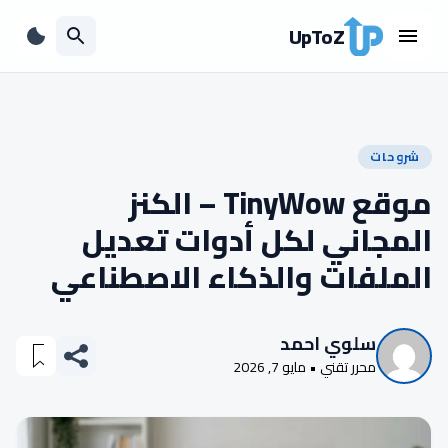
UpToZ
شروحات
موقع TinyWow – الكنز
المجاني لكل أدوات تعديل
الملفات والذكاء الاصطناعي
سلوي احمد
محرر تقني • مايو 7, 2026