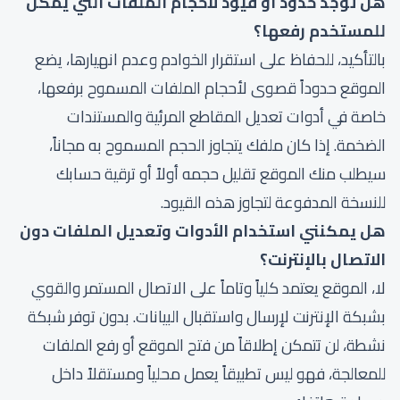
هل توجد حدود أو قيود لأحجام الملفات التي يمكن
للمستخدم رفعها؟
بالتأكيد، للحفاظ على استقرار الخوادم وعدم انهيارها، يضع
الموقع حدوداً قصوى لأحجام الملفات المسموح برفعها،
خاصة في أدوات تعديل المقاطع المرئية والمستندات
الضخمة. إذا كان ملفك يتجاوز الحجم المسموح به مجاناً،
سيطلب منك الموقع تقليل حجمه أولاً أو ترقية حسابك
للنسخة المدفوعة لتجاوز هذه القيود.
هل يمكنني استخدام الأدوات وتعديل الملفات دون
الاتصال بالإنترنت؟
لا، الموقع يعتمد كلياً وتاماً على الاتصال المستمر والقوي
بشبكة الإنترنت لإرسال واستقبال البيانات. بدون توفر شبكة
نشطة، لن تتمكن إطلاقاً من فتح الموقع أو رفع الملفات
للمعالجة، فهو ليس تطبيقاً يعمل محلياً ومستقلاً داخل