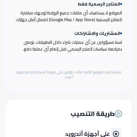
المتاجر الرسمية فقط
الموقع لا يستضيف أي ملفات؛ جميع الروابط توجهك مباشرة
للمتاجر الرسمية (Google Play / App Store) لضمان أمان جهازك.
المشتريات والاشتراكات
لسنا مسؤولين عن أي عمليات شراء داخل التطبيقات. نوصي
بمراجعة سياسات المتجر الرسمي قبل إتمام أي عملية دفع.
باستخدامك لموقع UpToZ، فأنت توافق على شروط الاستخدام المذكورة
أعلاه.
طريقة التنصيب
على أجهزة أندرويد