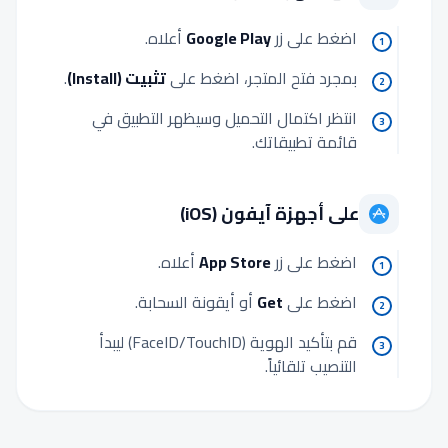
اضغط على زر
Google Play
أعلاه.
1
بمجرد فتح المتجر، اضغط على
تثبيت (Install)
.
2
انتظر اكتمال التحميل وسيظهر التطبيق في
3
قائمة تطبيقاتك.
على أجهزة آيفون (iOS)
اضغط على زر
App Store
أعلاه.
1
اضغط على
Get
أو أيقونة السحابة.
2
قم بتأكيد الهوية (FaceID/TouchID) ليبدأ
3
التنصيب تلقائياً.