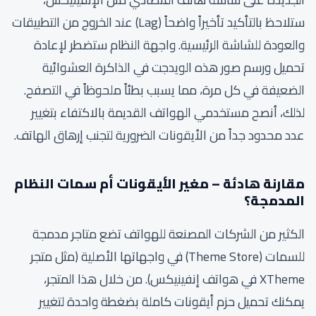
ستلاحظ بالتأكيد تأخيراً واضحاً (Lag) عند الخروج من التطبيقات
والعودة للشاشة الرئيسية. واجهة النظام ستضطر لإعادة
تحميل ورسم صور هذه الويدجت في الذاكرة العشوائية
الضعيفة في كل مرة، مما يسبب بطئاً ملحوظاً في التصفح.
لذلك، أنصح مستخدمي الهواتف القديمة بالاكتفاء بتغيير
عدد محدود جداً من الأيقونات الضرورية لتجنب إرهاق الهاتف.
مقارنة هادئة – مغير الأيقونات أم سمات النظام
المدمجة؟
الكثير من الشركات المصنعة للهواتف تضع متاجر مدمجة
للسمات (Theme Store) في واجهاتها الأصلية (مثل متجر
XTheme في هواتف إنفينيكس). من خلال هذا المتجر،
يمكنك تحميل حزم أيقونات كاملة بضغطة واحدة لتغيير