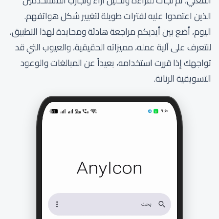
الفعلي، ثم لجأت لقراءة وتحليل آراء وتجارب المستخدمين
الذين اعتمدوا عليه لفترات طويلة لتغيير شكل هواتفهم.
اليوم، أضع بين أيديكم مراجعة هادئة ومحايدة لهذا التطبيق،
لنتعرف على آلية عمله، مميزاته الحقيقية، والعيوب التي قد
تواجهك إذا قررت استخدامه، بعيداً عن المبالغات والوعود
التسويقية الرنانة.