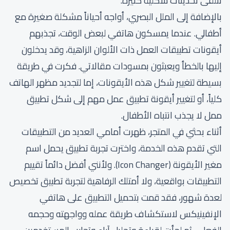
تتلقى تحديثات شكلية كثيرة.
بالإضافة إلى الملل البصري، أواجه أحياناً مشكلة صغيرة مع
أطفالي. عندما يمسكون هاتفي لبعض الوقت، تجذبهم
أيقونات تطبيقات العمل ذات الألوان الزاهية، وقد يدخلون
إليها بالخطأ ويعبثون بمسودات مقالاتي. فكرت في طريقة
بسيطة لتغيير شكل هذه الأيقونات، إما لتجديد مظهر الهاتف
كلياً، أو لتغيير أيقونة تطبيق عمل مهم إلى شكل تطبيق
ممل لا يجذب انتباه الأطفال.
أثناء بحثي في المتجر، ظهرت أمامي العديد من التطبيقات
التي تقدم هذه الخدمة، واخترت تجربة تطبيق يحمل اسم
مغير الأيقونة (Icon Changer). ولأنني أفضل دائماً تقييم
التطبيقات بواقعية، ولا أمتلك الرفاهية لتجربة تطبيق تخصيص
لعدة شهور، فقد قمت بتحميل التطبيق على هاتفي
الإنفينيكس لاستكشاف طريقة عمله وواجهته وحجمه