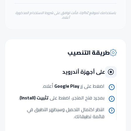
باستخدامك لموقع UpToZ، فأنت توافق على شروط الاستخدام المذكورة
أعلاه.
طريقة التنصيب
على أجهزة أندرويد
اضغط على زر
Google Play
أعلاه.
1
بمجرد فتح المتجر، اضغط على
تثبيت (Install)
.
2
انتظر اكتمال التحميل وسيظهر التطبيق في
3
قائمة تطبيقاتك.