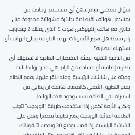
سؤال منطقي يتبادر لذهن أي مستخدم، وخاصة من
يمتلكون هواتف اقتصادية بذاكرة عشوائية محدودة مثل
حالتي مع هاتف إنفينيكس هوت 5 (الذي يمتلك 2 جيجابايت
رام فقط): هل تغيير الأيقونات بهذه الطريقة يبطئ الهاتف أو
يستهلك البطارية؟
من الناحية التقنية البحثة، الاختصارات العادية لا تستهلك أي
بطارية إضافية أو مساحة من الرام. هي مجرد روابط ثابتة
وميتة على شاشتك الرئيسية، وعند النقر عليها، يقوم النظام
بفتح التطبيق الأصلي كالمعتاد. هاتفك لن يعاني من
استنزاف في الطاقة بسبب وجود هذه الروابط.
ولكن، الأزمة تكمن إذا استخدمت طريقة “الويدجت” لتجنب
العلامة المائية. الويدجت يعتبر تطبيقاً مصغراً يعمل على
الشاشة الرئيسية. إذا قمت بوضع 30 ويدجت لأيقوناتك
الجديدة على شاشة هاتف اقتصادي مثل الإنفينيكس،