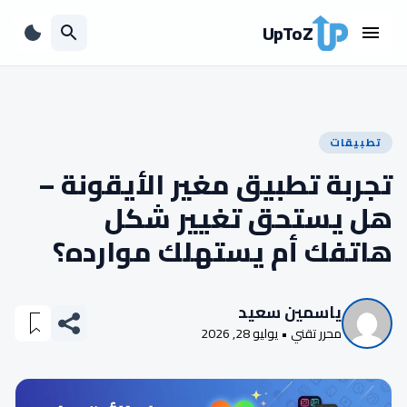
UpToZ
تطبيقات
تجربة تطبيق مغير الأيقونة –
هل يستحق تغيير شكل
هاتفك أم يستهلك موارده؟
ياسمين سعيد
محرر تقني • يوليو 28, 2026