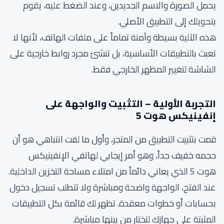
يحمل الصورة والاسم الجديدين، وعند الضغط عليه، يقوم
بتحويلك إلى التطبيق الأصلي.
هذه الآلية بسيطة وآمنة تماماً على ملفات الهاتف، لأنها لا
تعبث بالتطبيقات الأساسية، بل تنشئ مجرد روابط خارجية على
الشاشة لتغيير المظهر الخارجي فقط.
التجربة الأولية – التثبيت والواجهة على
إنفينيكس هوت 5
قمت بتثبيت التطبيق من المتجر، وأول ما لفت انتباهي هو أن
حجمه خفيف جداً، وهو أمر إيجابي لهاتفي الإنفينيكس
هوت 5 الذي يعاني دائماً من امتلاء مساحة التخزين الداخلية.
عند الفتح، الواجهة واضحة ومباشرة ولا تتطلب تسجيل دخول
بحسابات أو خطوات معقدة. تظهر لك قائمة بكل التطبيقات
المثبتة على جهازك لتختار من بينها مباشرة.