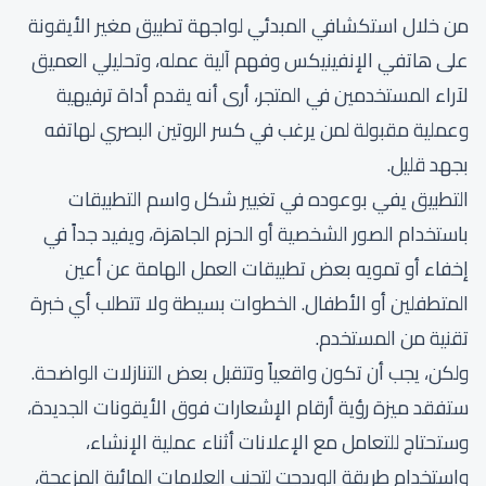
من خلال استكشافي المبدئي لواجهة تطبيق مغير الأيقونة
على هاتفي الإنفينيكس وفهم آلية عمله، وتحليلي العميق
لآراء المستخدمين في المتجر، أرى أنه يقدم أداة ترفيهية
وعملية مقبولة لمن يرغب في كسر الروتين البصري لهاتفه
بجهد قليل.
التطبيق يفي بوعوده في تغيير شكل واسم التطبيقات
باستخدام الصور الشخصية أو الحزم الجاهزة، ويفيد جداً في
إخفاء أو تمويه بعض تطبيقات العمل الهامة عن أعين
المتطفلين أو الأطفال. الخطوات بسيطة ولا تتطلب أي خبرة
تقنية من المستخدم.
ولكن، يجب أن تكون واقعياً وتتقبل بعض التنازلات الواضحة.
ستفقد ميزة رؤية أرقام الإشعارات فوق الأيقونات الجديدة،
وستحتاج للتعامل مع الإعلانات أثناء عملية الإنشاء،
واستخدام طريقة الويدجت لتجنب العلامات المائية المزعجة،