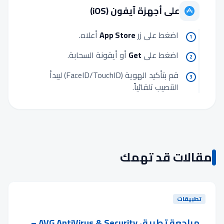
على أجهزة آيفون (iOS)
اضغط على زر
App Store
أعلاه.
1
اضغط على
Get
أو أيقونة السحابة.
2
قم بتأكيد الهوية (FaceID/TouchID) ليبدأ
3
التنصيب تلقائياً.
مقالات قد تهمك
تطبيقات
مراجعة تطبيق AVG AntiVirus & Security –