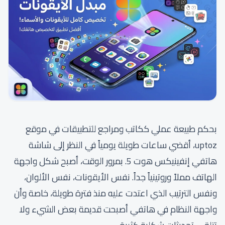
بحكم طبيعة عملي ككاتب ومراجع للتطبيقات في موقع
uptoz، أقضي ساعات طويلة يومياً في النظر إلى شاشة
هاتفي إنفينيكس هوت 5. بمرور الوقت، أصبح شكل واجهة
الهاتف مملاً وروتينياً جداً. نفس الأيقونات، نفس الألوان،
ونفس الترتيب الذي اعتدت عليه منذ فترة طويلة، خاصة وأن
واجهة النظام في هاتفي أصبحت قديمة بعض الشيء ولا