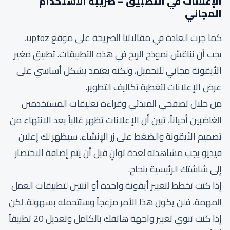
الإعلانات في التطبيق – ضريبة الاستخدام
المجاني
كما جرت العادة في مقالاتنا الصريحة على موقع uptoz،
يجب أن نناقش نموذج الربح في هذه التطبيقات. تطبيق مغير
الأيقونة مجاني للتحميل، ولكنه يعتمد بشكل أساسي على
عرض الإعلانات لتغطية تكاليف التطوير.
من خلال تصفحي المبدئي وقراءة تعليقات المستخدمين
الغاضبين أحياناً، تبين أن الإعلانات تظهر غالباً بعد الانتهاء من
تصميم الأيقونة والضغط على زر الإنشاء. سيظهر لك إعلان
فيديو يجب مشاهدته لعدة ثوانٍ قبل أن يتم إضافة الاختصار
إلى شاشتك الرئيسية بنجاح.
إذا كنت تخطط لتغيير أيقونة واحدة أو اثنتين لتطبيقات العمل
المهمة، فلن يكون هذا الأمر مزعجاً وستتحمله بسهولة. لكن
إذا كنت تنوي تغيير واجهة هاتفك بالكامل وتعديل 20 تطبيقاً