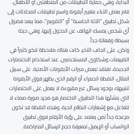
البداية، وهي حماية التطبيقات من المتطفلين أو الأطفال.
قام بعض الآباء بتغيير أيقونة واسم تطبيقات المحادثات إلى
شكل تطبيق “الآلة الحاسبة” أو “التقويم”، مما يبعد فضول
أي شخص يمسك الهاتف عن الدخول إليها، وهي حيلة
بسيطة وفعالة جداً.
ولكن، على الجانب الآخر، كانت هناك ملاحظة تتكرر كثيراً في
التقييمات وشكاوى المستخدمين. عند استخدام الاختصارات
الجديدة، تفتقد لبعض ميزات الأيقونات الأصلية. على سبيل
المثال، النقطة الحمراء أو الرقم الذي يظهر فوق الأيقونة
لتنبيهك بوجود رسائل غير مقروءة لا يعمل على الاختصارات
التي ينشئها هذا التطبيق. الاختصار هو مجرد صورة صماء لا
تتفاعل مع إشعارات النظام الحية، وهذه النقطة قد تكون
مزعجة جداً لمن يعتمد على رؤية الأرقام فوق تطبيق
الواتساب أو الإيميل لمعرفة حجم الرسائل المتراكمة.