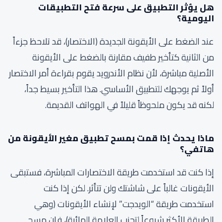
هل يؤثر التطبيق على سرعة فتح التطبيقات
اليومية؟
عند الضغط على الأيقونة الجديدة (الاختصار)، قد تلاحظ جزءاً
من الثانية كتأخير طفيف مقارنة بالضغط على الأيقونة
الأصلية مباشرة، لأن نظام الأندرويد يقوم بقراءة أمر الاختصار
أولاً ثم يوجهك للتطبيق الأساسي. هذا التأخير بسيط جداً،
لكنه قد يكون ملحوظاً قليلاً في الهواتف القديمة.
ماذا يحدث إذا قمت بمسح تطبيق مغير الأيقونة من
هاتفي؟
إذا كنت قد استخدمت طريقة الاختصارات المباشرة، فستبقى
الأيقونات غالباً على شاشتك ولن تتأثر. لكن إذا كنت
استخدمت طريقة “الويدجت” لإنشاء الأيقونات (وهي
الطريقة الأكثر شيوعاً لتجنب العلامة المائية)، فإن مسح