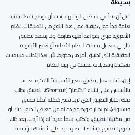
بسيطة
قبل أن نبدأ في تفاصيل الواجهة، يجب أن نوضح نقطة تقنية
هامة جداً حول كيفية عمل هذا النوع من التطبيقات. نظام
الأندرويد مبني بقواعد أمنية صارمة، ولا يسمح لتطبيق
خارجي بتعديل ملفات النظام الأصلية أو تغيير الأيقونة
الحقيقية لأي تطبيق آخر من جذوره، لأن هذا يتطلب صلاحيات
معقدة وتعديلات عميقة في بنية النظام.
إذن، كيف يعمل تطبيق مغير الأيقونة؟ الفكرة تعتمد
بالأساس على إنشاء “اختصار” (Shortcut). التطبيق يطلب
منك اختيار التطبيق الذي تريد تغيير شكله (مثلاً تطبيق
فيسبوك)، ثم تختار صورة جديدة له من معرض الصور لديك أو
من مكتبة التطبيق، وتكتب اسماً جديداً له إذا أردت. بعد ذلك،
يقوم التطبيق بإنشاء اختصار جديد على شاشتك الرئيسية