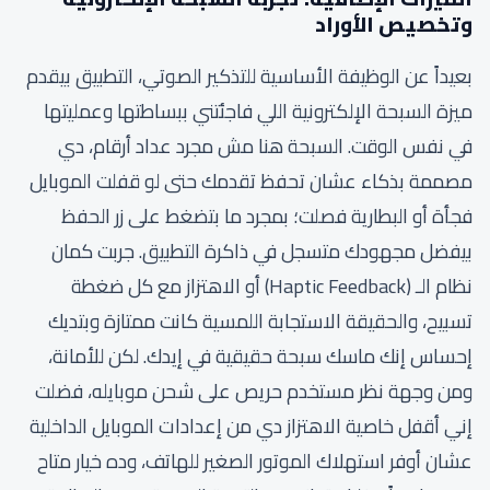
وتخصيص الأوراد
بعيداً عن الوظيفة الأساسية للتذكير الصوتي، التطبيق بيقدم
ميزة السبحة الإلكترونية اللي فاجئتني ببساطتها وعمليتها
في نفس الوقت. السبحة هنا مش مجرد عداد أرقام، دي
مصممة بذكاء عشان تحفظ تقدمك حتى لو قفلت الموبايل
فجأة أو البطارية فصلت؛ بمجرد ما بتضغط على زر الحفظ
بيفضل مجهودك متسجل في ذاكرة التطبيق. جربت كمان
نظام الـ (Haptic Feedback) أو الاهتزاز مع كل ضغطة
تسبيح، والحقيقة الاستجابة اللمسية كانت ممتازة وبتديك
إحساس إنك ماسك سبحة حقيقية في إيدك. لكن للأمانة،
ومن وجهة نظر مستخدم حريص على شحن موبايله، فضلت
إني أقفل خاصية الاهتزاز دي من إعدادات الموبايل الداخلية
عشان أوفر استهلاك الموتور الصغير للهاتف، وده خيار متاح