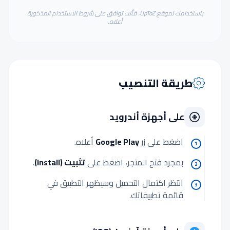
باستخدامك لموقع UpToZ، فأنت توافق على شروط الاستخدام المذكورة
أعلاه.
طريقة التنصيب
على أجهزة أندرويد
اضغط على زر
Google Play
أعلاه.
1
بمجرد فتح المتجر، اضغط على
تثبيت (Install)
.
2
انتظر اكتمال التحميل وسيظهر التطبيق في
3
قائمة تطبيقاتك.