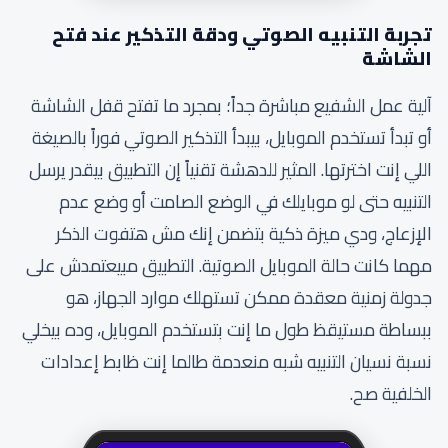
تجربة التنبيه الصوتي ودقة التذكير عند فتح
الشاشة
آلية عمل الشفيع مباشرة جداً؛ بمجرد ما تفتح قفل الشاشة
أو تبدأ تستخدم الموبايل، بيبدأ التذكير الصوتي فوراً بالصيغة
اللي إنت اخترتها. المثير للدهشة تقنياً إن التطبيق بيقدر يرسل
التنبيه حتى لو موبايلك في الوضع الصامت أو وضع عدم
الإزعاج، ودي ميزة ذكية بتضمن إنك مش هتفوت الذكر
مهما كانت حالة الموبايل الصوتية. التطبيق مبيعتمدش على
جدولة زمنية معقدة ممكن تستهلك موارد الجهاز، هو
ببساطة مستيقظ طول ما إنت بتستخدم الموبايل، وده بيخلي
نسبة نسيان التنبيه شبه منعدمة طالما إنت ظابط إعدادات
الخلفية صح.