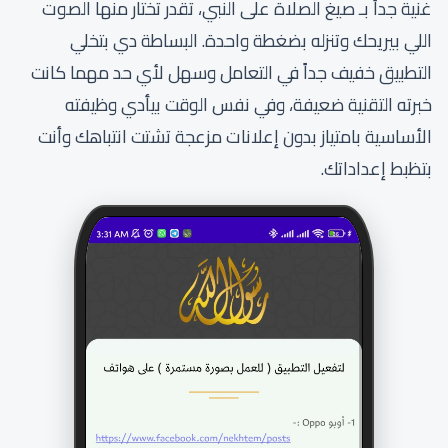
غنية جداً بـ صيغ الصلاة على النبي، تقدر تختار منها الصوت
اللي بيريحك وتنزله بضغطة واحدة. البساطة دي بتخلي
التطبيق خفيف جداً في التعامل وسهل لأي حد مهما كانت
خبرته التقنية ضعيفة، وفي نفس الوقت بيأدي وظيفته
الأساسية بامتياز بدون إعلانات مزعجة تشتت انتباهك وأنت
بتظبط إعداداتك.