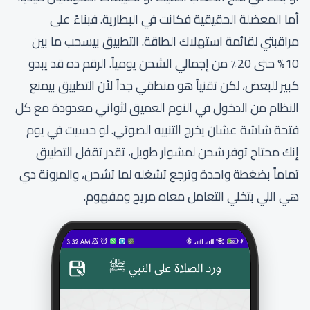
أما المعضلة الحقيقية فكانت في البطارية. فبناءً على
مراقبتي لقائمة استهلاك الطاقة. التطبيق بيسحب ما بين
10% حتى 20٪ من إجمالي الشحن يومياً. الرقم ده قد يبدو
كبير للبعض، لكن تقنياً هو منطقي جداً لأن التطبيق بيمنع
النظام من الدخول في النوم العميق لثواني معدودة مع كل
فتحة شاشة عشان يخرج التنبيه الصوتي. لو حسيت في يوم
إنك محتاج توفر شحن لمشوار طويل، تقدر تقفل التطبيق
تماماً بضغطة واحدة وترجع تشغله لما تشحن، والمرونة دي
هي اللي بتخلي التعامل معاه مريح ومفهوم.