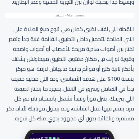
وبسيط جداً بيخليك توازن بين التجربة الحسية وعمر البطارية.
النقطة اللي لفتت نظري كمان هي تنوع صيغ الصلاة على
النبي المتاحة للتحميل داخل التطبيق. القائمة غنية جداً وتقدر
تختار بين أصوات هادية مريحة للأعصاب أو أصوات واضحة
وقوية لو إنت في مكان مفتوح. التطبيق مبيحاولش يشتتك
بأذكار تانية كتير أو قوائم جانبية مالهاش لازمة، هو مركز
بنسبة 100% على هدفه الأساسي، وده اللي مخليه خفيف
جداً في التعامل وسريع في التنقل. بمجرد ما بتختار الصيغة
اللي بتريحك، بتنزل فوراً وبتبدأ تشتغل بانسجام تام مع كل
مرة بتفتح فيها قفل الشاشة، وده بيحول موبايلك لأداة ذكر
مستمرة وتلقائية بدون أي مجهود يدوي منك كل شوية.