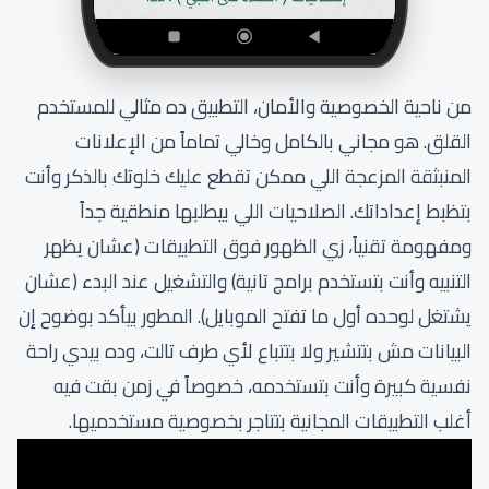
من ناحية الخصوصية والأمان، التطبيق ده مثالي للمستخدم
القلق. هو مجاني بالكامل وخالي تماماً من الإعلانات
المنبثقة المزعجة اللي ممكن تقطع عليك خلوتك بالذكر وأنت
بتظبط إعداداتك. الصلاحيات اللي بيطلبها منطقية جداً
ومفهومة تقنياً، زي الظهور فوق التطبيقات (عشان يظهر
التنبيه وأنت بتستخدم برامج تانية) والتشغيل عند البدء (عشان
يشتغل لوحده أول ما تفتح الموبايل). المطور بيأكد بوضوح إن
البيانات مش بتتشير ولا بتتباع لأي طرف تالت، وده بيدي راحة
نفسية كبيرة وأنت بتستخدمه، خصوصاً في زمن بقت فيه
أغلب التطبيقات المجانية بتتاجر بخصوصية مستخدميها.