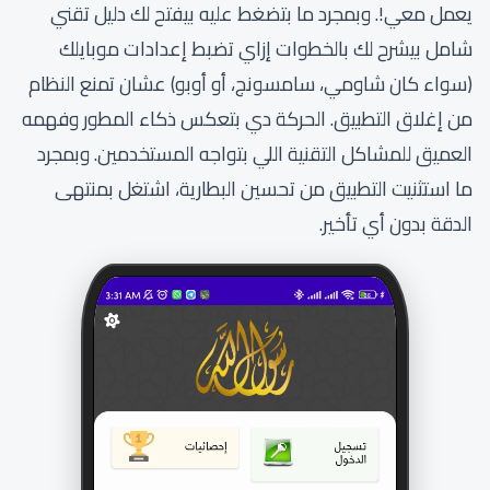
يعمل معي!. وبمجرد ما بتضغط عليه بيفتح لك دليل تقني
شامل بيشرح لك بالخطوات إزاي تضبط إعدادات موبايلك
(سواء كان شاومي، سامسونج، أو أوبو) عشان تمنع النظام
من إغلاق التطبيق. الحركة دي بتعكس ذكاء المطور وفهمه
العميق للمشاكل التقنية اللي بتواجه المستخدمين. وبمجرد
ما استثنيت التطبيق من تحسين البطارية، اشتغل بمنتهى
الدقة بدون أي تأخير.