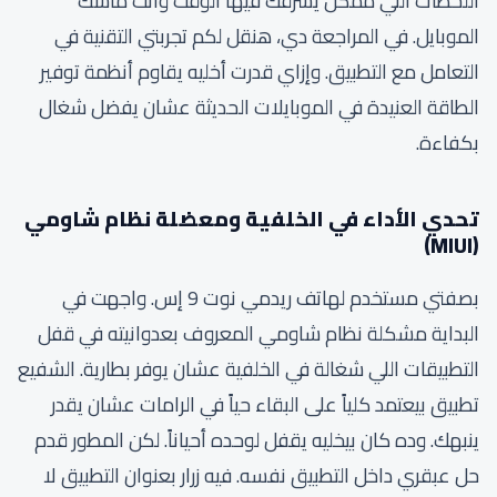
اللحظات اللي ممكن يسرقك فيها الوقت وأنت ماسك
الموبايل. في المراجعة دي، هنقل لكم تجربتي التقنية في
التعامل مع التطبيق. وإزاي قدرت أخليه يقاوم أنظمة توفير
الطاقة العنيدة في الموبايلات الحديثة عشان يفضل شغال
بكفاءة.
تحدي الأداء في الخلفية ومعضلة نظام شاومي
(MIUI)
بصفتي مستخدم لهاتف ريدمي نوت 9 إس. واجهت في
البداية مشكلة نظام شاومي المعروف بعدوانيته في قفل
التطبيقات اللي شغالة في الخلفية عشان يوفر بطارية. الشفيع
تطبيق بيعتمد كلياً على البقاء حياً في الرامات عشان يقدر
ينبهك. وده كان بيخليه يقفل لوحده أحياناً. لكن المطور قدم
حل عبقري داخل التطبيق نفسه. فيه زرار بعنوان التطبيق لا