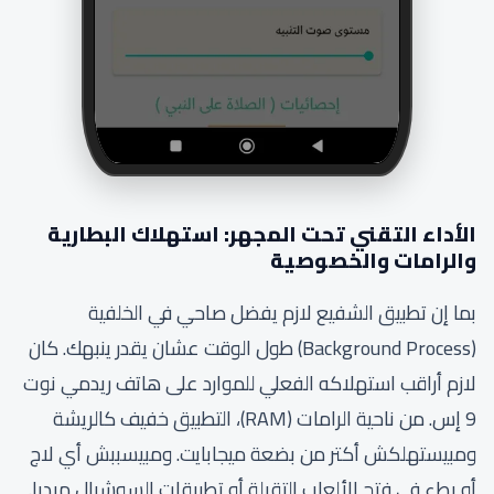
الأداء التقني تحت المجهر: استهلاك البطارية
والرامات والخصوصية
بما إن تطبيق الشفيع لازم يفضل صاحي في الخلفية
(Background Process) طول الوقت عشان يقدر ينبهك. كان
لازم أراقب استهلاكه الفعلي للموارد على هاتف ريدمي نوت
9 إس. من ناحية الرامات (RAM)، التطبيق خفيف كالريشة
ومبيستهلكش أكتر من بضعة ميجابايت. ومبيسببش أي لاج
أو بطء في فتح الألعاب التقيلة أو تطبيقات السوشيال ميديا.