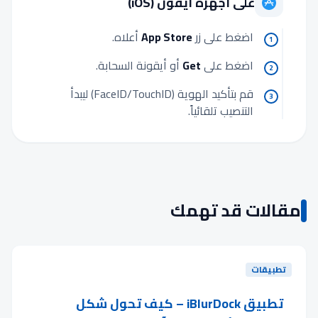
على أجهزة آيفون (iOS)
اضغط على زر
App Store
أعلاه.
1
اضغط على
Get
أو أيقونة السحابة.
2
قم بتأكيد الهوية (FaceID/TouchID) ليبدأ
3
التنصيب تلقائياً.
مقالات قد تهمك
تطبيقات
تطبيق iBlurDock – كيف تحول شكل