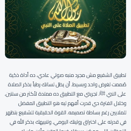
تطبيق الشفيع مش مجرد منبه صوتي عادي، ده أداة ذكية
صُممت لغرض واحد وبسيط. أن يظل لسانك رطباً بذكر الصلاة
على النبي ﷺ. تجربتي مع التطبيق ده ممتدة لأكثر من سنتين.
وخلال الفترة دي قدرت أفهم ليه هو التطبيق المفضل
للملايين رغم بساطة تصميمه. القوة الحقيقية للشفيع بتظهر
في قدرته على اختراق روتينك اليومي. وتنبيهك بذكر الله في