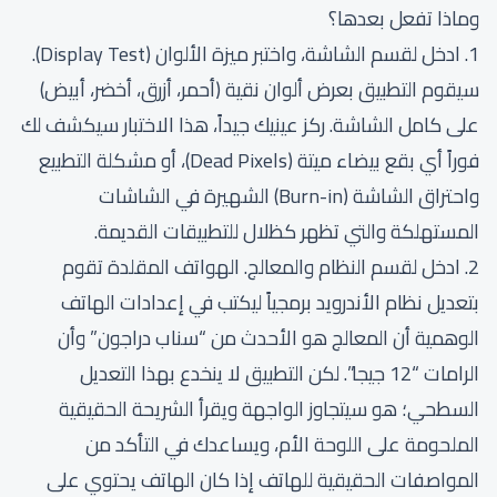
وماذا تفعل بعدها؟
1. ادخل لقسم الشاشة، واختبر ميزة الألوان (Display Test).
سيقوم التطبيق بعرض ألوان نقية (أحمر، أزرق، أخضر، أبيض)
على كامل الشاشة. ركز عينيك جيداً، هذا الاختبار سيكشف لك
فوراً أي بقع بيضاء ميتة (Dead Pixels)، أو مشكلة التطبيع
واحتراق الشاشة (Burn-in) الشهيرة في الشاشات
المستهلكة والتي تظهر كظلال للتطبيقات القديمة.
2. ادخل لقسم النظام والمعالج. الهواتف المقلدة تقوم
بتعديل نظام الأندرويد برمجياً ليكتب في إعدادات الهاتف
الوهمية أن المعالج هو الأحدث من “سناب دراجون” وأن
الرامات “12 جيجا”. لكن التطبيق لا ينخدع بهذا التعديل
السطحي؛ هو سيتجاوز الواجهة ويقرأ الشريحة الحقيقية
الملحومة على اللوحة الأم، ويساعدك في التأكد من
المواصفات الحقيقية للهاتف إذا كان الهاتف يحتوي على