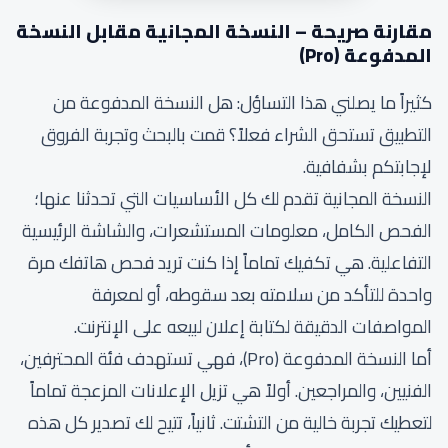
مقارنة صريحة – النسخة المجانية مقابل النسخة
المدفوعة (Pro)
كثيراً ما يصلني هذا التساؤل: هل النسخة المدفوعة من
التطبيق تستحق الشراء فعلاً؟ قمت بالبحث وتجربة الفروق
لإجابتكم بشفافية.
النسخة المجانية تقدم لك كل الأساسيات التي تحدثنا عنها؛
الفحص الكامل، معلومات المستشعرات، والشاشة الرئيسية
التفاعلية. هي تكفيك تماماً إذا كنت تريد فحص هاتفك مرة
واحدة للتأكد من سلامته بعد سقوطه، أو لمعرفة
المواصفات الدقيقة لكتابة إعلان لبيعه على الإنترنت.
أما النسخة المدفوعة (Pro)، فهي تستهدف فئة المحترفين،
الفنيين، والمراجعين. أولاً هي تزيل الإعلانات المزعجة تماماً
لتعطيك تجربة خالية من التشتت. ثانياً، تتيح لك تصدير كل هذه