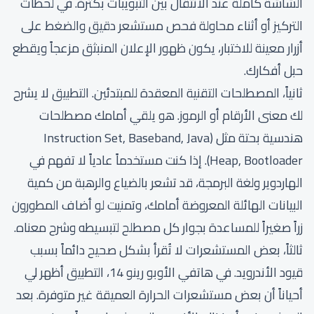
الشاشة كاملة عند الانتقال بين التبويبات بكثرة. في لحظات
التركيز أو أثناء محاولة فحص مستشعر دقيق والضغط على
أزرار معينة للاختبار، يكون ظهور الإعلان المنبثق مزعجاً ويقطع
حبل أفكارك.
ثانياً، المصطلحات التقنية المعقدة للمبتدئين. التطبيق لا يشرح
لك معنى الأرقام أو الرموز. هو يلقي أمامك مصطلحات
هندسية بحتة مثل (Instruction Set, Baseband, Java
Heap, Bootloader). إذا كنت مستخدماً عادياً لا تفهم في
الهاردوير ولغة البرمجة، قد تشعر بالضياع والرهبة من كمية
البيانات الهائلة المعروضة أمامك، وتمنيت لو أضاف المطورون
زراً صغيراً للمساعدة بجوار كل مصطلح لتبسيطه وشرح معناه.
ثالثاً، بعض المستشعرات لا تُقرأ بشكل صحيح دائماً بسبب
قيود الأندرويد. في هاتفي الأوبو رينو 14، التطبيق أظهر لي
أحياناً أن بعض مستشعرات الحرارة العميقة غير متوفرة. بعد