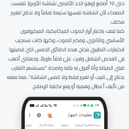
حتى 10 أصابع (وهو الحد الأقصى لشاشة الأوبو). تنفست
الصعداء لأن الشاشة نفسها سليمة تماماً ولا تحتاج لتغيير
مكلف.
كما قمت باختبار أزرار الصوت الميكانيكية، الميكروفون
الأساسي والثانوي، ومكبر الصوت، وكلها كانت تستجيب
لاختبارات التطبيق بنجاح. هذه الدقائق الخمس التي قضيتها
في الفحص الشامل وفرت عليّ قلقاً طويلاً، وجعلتني أذهب
لفني الصيانة وأنا أقول له بثقة واضحة: “مستشعر التقارب
يحتاج إلى تثبيت أو تغيير فقط ولا تلمس الشاشة”، مما منعه
من تأليف أعطال وهمية أو رفع تكلفة الإصلاح.