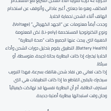
الحرارة 42 درجة مئوية أثناء الشحن السريع مع الاستخدام
المكثف، وهو ما جعلني أغير عاداتي وأتوقف عن استخدام
الهاتف أثناء الشحن لحماية الخلايا.
وجدت أيضاً معلومات عن “الجهد الكهربائي” (Voltage)،
ونوع التكنولوجيا المستخدمة (Li-poly). لكن المعلومة
الذهبية التي يبحث عنها الجميع كانت “صحة البطارية”
(Battery Health). التطبيق يقوم بتحليل دورات الشحن وأداء
الخلايا ليخبرك إذا كانت البطارية بحالة (جيدة، متوسطة، أو
سيئة).
إذا كنت تعاني من نفاد شحن هاتفك بسرعة، فهذا التبويب
سيخبرك باليقين القاطع ما إذا كانت التطبيقات هي التي
تستنزف الطاقة، أم أن البطارية نفسها قد تهالكت كيميائياً
وحان وقت استبدالها ببطارية أصلية جديدة.