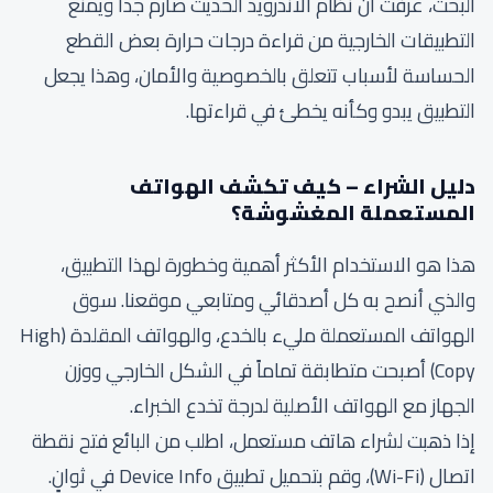
البحث، عرفت أن نظام الأندرويد الحديث صارم جداً ويمنع
التطبيقات الخارجية من قراءة درجات حرارة بعض القطع
الحساسة لأسباب تتعلق بالخصوصية والأمان، وهذا يجعل
التطبيق يبدو وكأنه يخطئ في قراءتها.
دليل الشراء – كيف تكشف الهواتف
المستعملة المغشوشة؟
هذا هو الاستخدام الأكثر أهمية وخطورة لهذا التطبيق،
والذي أنصح به كل أصدقائي ومتابعي موقعنا. سوق
الهواتف المستعملة مليء بالخدع، والهواتف المقلدة (High
Copy) أصبحت متطابقة تماماً في الشكل الخارجي ووزن
الجهاز مع الهواتف الأصلية لدرجة تخدع الخبراء.
إذا ذهبت لشراء هاتف مستعمل، اطلب من البائع فتح نقطة
اتصال (Wi-Fi)، وقم بتحميل تطبيق Device Info في ثوانٍ.