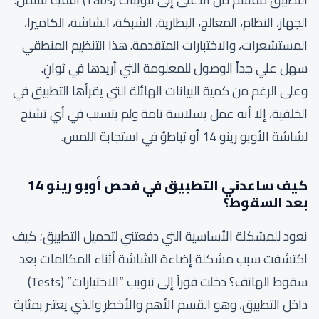
الجهاز، النظام، المعالج، البطارية، الشبكة، الشاشة، الكاميرا،
المستشعرات، والاختبارات المتقدمة. هذا التنظيم المنطقي
سهل علي جداً الوصول للمعلومة التي أريدها في ثوانٍ.
وعلى الرغم من كمية البيانات الهائلة التي يقرأها التطبيق في
الخلفية، إلا أنه عمل بسلاسة تامة ولم يتسبب في أي تشنج
لشاشة الأوبو رينو 14 أو تباطؤ في استجابة اللمس.
كيف ساعدني التطبيق في فحص أوبو رينو 14
بعد السقوط؟
نعود للمشكلة الأساسية التي دفعتني لتحميل التطبيق؛ كيف
اكتشفت سبب مشكلة إضاءة الشاشة أثناء المكالمات بعد
سقوط الهاتف؟ دخلت فوراً إلى تبويب “الاختبارات” (Tests)
داخل التطبيق، وهو القسم الأهم والأخطر والذي يعتبر بمثابة