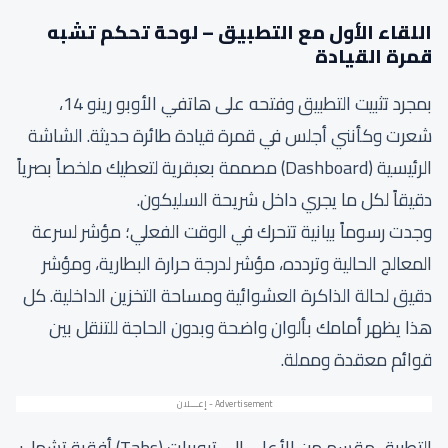
اللقاء الأول مع التطبيق – لوحة تحكم تشبه
قمرة القيادة
بمجرد تثبيت التطبيق وفتحه على هاتفي الأوبو رينو 14،
شعرت وكأنني أجلس في قمرة قيادة طائرة حديثة. الشاشة
الرئيسية (Dashboard) مصممة بعبقرية لتعطيك ملخصاً بصرياً
دقيقاً لكل ما يجري داخل شريحة السليكون.
وجدت رسوماً بيانية تتحرك في الوقت الفعلي؛ مؤشر لسرعة
المعالج الحالية وتردده، مؤشر لدرجة حرارة البطارية، ومؤشر
دقيق لحالة الذاكرة العشوائية ومساحة التخزين الداخلية. كل
هذا يظهر أمامك بألوان واضحة وبدون الحاجة للتنقل بين
قوائم معقدة ومملة.
التطبيق مقسم من الأعلى إلى تبويبات (Tabs) أفقية تشمل: