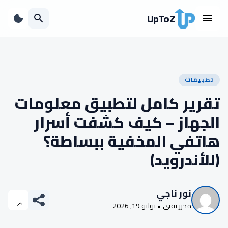
UpToZ
تطبيقات
تقرير كامل لتطبيق معلومات
الجهاز – كيف كشفت أسرار
هاتفي المخفية ببساطة؟
(للأندرويد)
نور ناجي
محرر تقني • يوليو 19, 2026