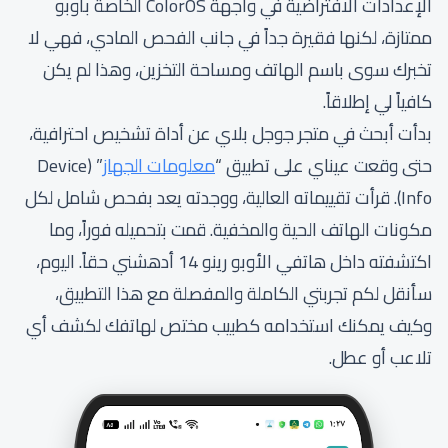
الإعدادات الافتراضية في واجهة ColorOS الخاصة بأوبو
ممتازة، لكنها فقيرة جداً في جانب الفحص المادي، فهي لا
تخبرك سوى باسم الهاتف ومساحة التخزين، وهذا لم يكن
كافياً لي إطلاقاً.
بدأت أبحث في متجر جوجل بلاي عن أداة تشخيص احترافية،
حتى وقعت عيناي على تطبيق “
معلومات الجهاز
” (Device
Info). قرأت تقييماته العالية، ووجدته يعد بفحص شامل لكل
مكونات الهاتف الحية والمخفية. قمت بتحميله فوراً، وما
اكتشفته داخل هاتفي الأوبو رينو 14 أدهشني حقاً. اليوم،
سأنقل لكم تجربتي الكاملة والمفصلة مع هذا التطبيق،
وكيف يمكنك استخدامه كطبيب مختص لهاتفك لكشف أي
تلاعب أو عطل.