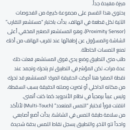
ميزة مفيدة جداً.
يحتوي هذا القسم على مجموعة كبيرة من الفحوصات
الآلية لكل قطعة في الهاتف. بدأت باختبار “مستشعر التقارب”
(Proximity Sensor)، وهو المستشعر الصغير المخفي أعلى
الشاشة والمسؤول عن إطفائها عند تقريب الهاتف من أذنك
لمنع اللمسات الخاطئة.
طلب مني التطبيق وضع يدي فوق المستشعر. فعلت ذلك
عدة مرات، لكن المؤشر في التطبيق لم يتحرك وتجمد عند
نقطة الصفر! هنا أدركت الحقيقة المرة؛ المستشعر قد تحرك
من مكانه الداخلي أو تضررت وصلته الدقيقة بسبب السقطة،
وليس عيباً برمجياً في نظام الأندرويد كما كنت أتمنى.
انتقلت فوراً لاختبار “اللمس المتعدد” (Multi-Touch) لأتأكد
من سلامة طبقة اللمس في الشاشة. بدأت أضع أصابعي
واحداً تلو الآخر، والتطبيق يسجل نقاط اللمس بدقة شديدة