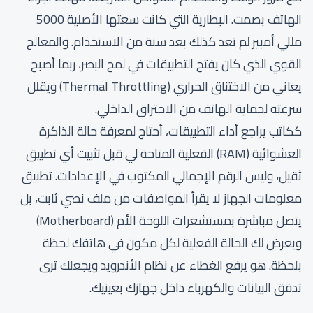
الهاتف بصمت. البطارية التي كانت سعتها الأصلية 5000
مللي أمبير لم تعد كذلك بعد سنة من الاستخدام. والمعالج
القوي الذي كان يفتح التطبيقات في لمح البصر، ربما أصبح
يعاني من الاختناق الحراري (Thermal Throttling) ويقلل
سرعته لحماية الهاتف من الاحتراق الداخلي.
ككاتب يراجع أداء التطبيقات، أحتاج لمعرفة حالة الذاكرة
العشوائية (RAM) الفعلية المتاحة لي قبل تثبيت أي تطبيق
ثقيل، وليس الرقم الإجمالي المكتوب في الإعدادات. تطبيق
معلومات الجهاز لا يقرأ المواصفات من ملف نصي ثابت، بل
يتصل مباشرة بمستشعرات اللوحة الأم (Motherboard)
ويعرض لك الحالة الفعلية لكل مكون في هاتفك لحظة
بلحظة. هو يرفع الغطاء عن نظام الأندرويد ويجعلك ترى
تدفق البيانات والكهرباء داخل جهازك بعينيك.