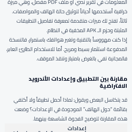
المعلومات في تقرير نصي أو ملف PDF مفصل، وهي ميزة
خرافية أستخدمها أحياناً لتوثيق حالة الهاتف والمواصفات.
ثالثاً، تفتح لك ميزات متقدمة لمعرفة تفاصيل التطبيقات
المثبتة وحزم الـ APK المخفية في النظام.
إذا كنت مهووساً بالتقنية وتغير هواتفك باستمرار، فالنسخة
المدفوعة استثمار بسيط ومريح. أما للاستخدام الطارئ العابر،
فالمجانية تفي بالغرض بامتياز وتنقذ الموقف.
مقارنة بين التطبيق وإعدادات الأندرويد
الافتراضية
قد يتكاسل البعض ويقول: لماذا أحمل تطبيقاً ولا أكتفي
بقائمة “حول الهاتف” الموجودة في الإعدادات؟ وضعت
هذه المقارنة لتوضيح الفجوة الشاسعة بينهما.
إعدادات