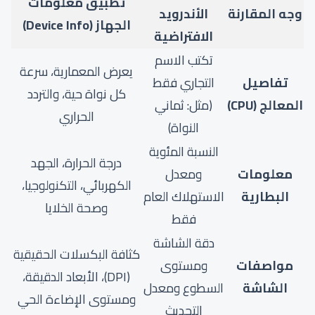
تطبيق معلومات
وجه المقارنة
الأندرويد
الجهاز (Device Info)
الافتراضية
تكتب الاسم
يعرض المعمارية، سرعة
تفاصيل
التجاري فقط
كل نواة حية، والتردد
المعالج (CPU)
(مثل: ثماني
الحراري
النواة)
النسبة المئوية
درجة الحرارة، الجهد
معلومات
ومعدل
الكهربائي، التكنولوجيا،
البطارية
الاستهلاك العام
وصحة الخلايا
فقط
دقة الشاشة
كثافة البكسلات الحقيقية
مواصفات
ومستوى
(DPI)، الأبعاد الدقيقة،
الشاشة
السطوع ومعدل
ومستوى الإضاءة الحي
التحديث