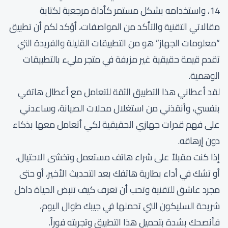
14، واستخدامه بشكل مستمر كأداة مرجعية لكتابة
مقالاتي التقنية والتأكد من المواصفات، أؤكد لكم أن تطبيق
“معلومات الجهاز” هو من التطبيقات القليلة والفريدة التي
تقدم قيمة حقيقية غير مزيفة في متجر مليء بالتطبيقات
الوهمية.
لقد أعطاني هذا التطبيق الثقة للتعامل مع أعطال هاتفي
بنفسي، وأنقذني من استغلال محلات الصيانة، وساعدني
على فهم قدرات جهازي الحقيقية لكي أتعامل معها بذكاء
دون إرهاقه.
إذا كنت مقبلاً على شراء هاتف مستعمل وتخشى الاحتيال،
أو تشك في أداء بطارية هاتفك بعد التحديث الأخير، أو حتى
مجرد عاشق للتقنية وتحب أن تعرف كيف تنبض الحياة داخل
شريحة السليكون التي تحملها في جيبك طوال اليوم،
فأنصحك بشدة بتحميل هذا التطبيق وتجربته فوراً.