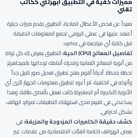
مميزات خفية في التطبيق أبهرتني ككاتب
تقني
بعيداً عن فحص الأعطال المادية، التطبيق يقدم ميزات جبارة
أعتمد عليها في عملي اليومي لجمع المعلومات الدقيقة
قبل كتابة أي مراجعة في uptoz:
تفاصيل المعالج (CPU) الحية:
التطبيق يعرض لك كل نواة
من أنوية المعالج الثمانية وتتحرك أمامك تردداتها بالميجاهرتز
لحظة بلحظة. أحياناً أقوم بفتح تطبيق تعديل صور ثقيل جداً
وأتركه في الخلفية، ثم أعود لتطبيق معلومات الجهاز لأرى أي
الأنوية (الكبيرة أم الصغيرة) كانت تعمل بأقصى طاقة، وهذا
يساعدني في تقييم مدى استهلاك التطبيقات لموارد الهاتف
بشكل احترافي.
كشف حقيقة الكاميرات المزدوجة والمزيفة:
في
بعض الهواتف (خاصة الفئات الاقتصادية من علامات غير