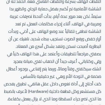
التقطت الهاتف بسرعة والتقطت أنفاسي معه. الحمد لله أن
الشاشة الأمامية لم تُكسر بفضل حماية الزجاج، والظهر بدا
سليماً، لكن بعد مرور عدة أيام، بدأت ألاحظ تصرفات غريبة
ومريبة في الهاتف. أثناء إجراء مكالمات العمل، لم تعد
الشاشة تنطفئ تلقائياً عند وضع الهاتف على أذني، وبدأت
أزرار خفض ورفع الصوت تستجيب ببطء شديد، ناهيك عن أن
البطارية أصبحت تسخن وتنفد بشكل أسرع من المعتاد.
بصفتي مراجعاً للتطبيقات وأعتمد على هذا الهاتف كلياً في
رزقي وكتاباتي، أعرف جيداً أن الذهاب لفني صيانة بمجرد
الشك سيكلفني وقتاً ومالاً، وربما يتم إقناعي بوجود أعطال
ضخمة في اللوحة الأم وهي غير حقيقية بالأساس.
كنت أحتاج إلى أداة تغوص داخل عقل هاتفي، تطبيق يفحص
كل مستشعر وكل قطعة داخلية (Hardware) لأعرف بالضبط
ما الذي تضرر جراء السقطة وما الذي لا يزال يعمل بكفاءة.