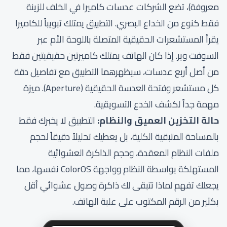
معروفة)، تضع الشركات عدسات كاميرا في الخلف للزينة
فقط كنوع من الخداع البصري. التطبيق يمتلك تبويباً للكاميرا
يقرأ المستشعرات الحقيقية المتصلة باللوحة الأم عبر
السوفت وير. إذا كان الهاتف يمتلك كاميرتين حقيقيتين فقط
من أصل أربع عدسات، سيظهرهما التطبيق مع تفاصيل دقة
كل مستشعر وفتحة العدسة الحقيقية (Aperture). ميزة
مهمة جداً لكشف الخدع التسويقية.
حالة التخزين العميق والنظام:
التطبيق لا يخبرك فقط
بالمساحة المتبقية الكلية، بل يعطيك تحليلاً دقيقاً لحجم
ملفات النظام المعقدة، وحجم الذاكرة العشوائية
المستهلكة بواسطة النظام وواجهة ColorOS نفسها، مما
يجعلك تفهم لماذا تتبقى لك ذاكرة وصول عشوائي أقل
بكثير من الرقم المكتوب على علبة الهاتف.