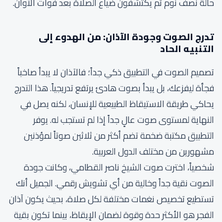
حالة نصف نوم ثم يكتشفون ضياع الصلاة بعد فوات الأوان.
تدرج الصوت وجودة الآذان: من الهدوء إلى
التنبيه الحاد
تصميم الصوت في التطبيق ذكي جداً؛ فالآذان لا يبدأ صاخباً
فجأة ليفزعك، بل يبدأ بصوت هادئ يرتفع تدريجياً. هذا التدرج
يحاكي طريقة الاستيقاظ الطبيعية للإنسان، لكنه يصل في
النهاية لمستوى صوت عالٍ جداً إذا لم تستجب له. يوفر
التطبيق مكتبة ضخمة تضم أكثر من ثلاثين صوتاً لمؤذنين
مشهورين من مختلف الدول العربية.
شخصياً، اخترت صوت الشيخ ناصر القطامي، وكانت جودة
الصوت نقية جداً وخالية من أي تشويش رقمي. الجميل أنك
تستطيع تخصيص نغمات مختلفة لكل صلاة، بحيث يكون آذان
الفجر هو الأكثر حدة وقوة لضمان الإيقاظ، بينما تكون بقية