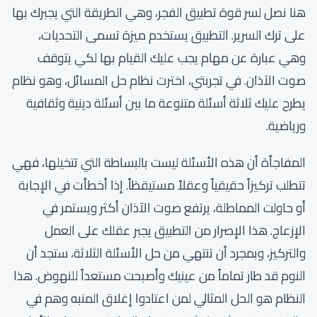
هنا نصل لسر قوة تطبيق الفجر، وهي الطريقة التي يجبرك بها
على ترك السرير. التطبيق يستخدم ميزة تسمى التحديات،
وهي عبارة عن مهام يجب عليك القيام بها لكي يتوقف
صوت الآذان. في تجربتي، اخترت نظام حل المسائل، وهو نظام
يطرح عليك ثلاثة أسئلة متنوعة ما بين أسئلة دينية وثقافية
ورياضية.
المفاجأة أن هذه الأسئلة ليست بالبساطة التي تتخيلها، فهي
تتطلب تركيزاً حقيقياً وعقلاً مستيقظاً. إذا أخطأت في الإجابة
أو حاولت المماطلة، يرتفع صوت الآذان أكثر ويستمر في
الإزعاج. هذا الإصرار من التطبيق يجبر عقلك على العمل
والتركيز، وبمجرد أن تنتهي من حل الأسئلة الثلاثة، ستجد أن
النوم قد طار تماماً من عينيك وأصبحت مستعداً للنهوض. هذا
النظام هو الحل المثالي لمن اعتادوا إغلاق المنبه وهم في