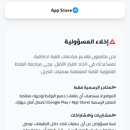
App Store
إخلاء المسؤولية
نحن ملتزمون بتقديم مراجعات تقنية احترافية
لمساعدتك في اتخاذ القرار الأمثل. يرجى مراجعة النقاط
القانونية التالية المتعلقة بعمليات التنزيل:
المتاجر الرسمية فقط
الموقع لا يستضيف أي ملفات؛ جميع الروابط توجهك مباشرة
للمتاجر الرسمية (Google Play / App Store) لضمان أمان جهازك.
المشتريات والاشتراكات
لسنا مسؤولين عن أي عمليات شراء داخل التطبيقات. نوصي
بمراجعة سياسات المتجر الرسمي قبل إتمام أي عملية دفع.