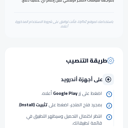
باستخدامك لموقع UpToZ، فأنت توافق على شروط الاستخدام المذكورة
أعلاه.
طريقة التنصيب
على أجهزة أندرويد
اضغط على زر
Google Play
أعلاه.
1
بمجرد فتح المتجر، اضغط على
تثبيت (Install)
.
2
انتظر اكتمال التحميل وسيظهر التطبيق في
3
قائمة تطبيقاتك.