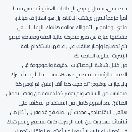
يا صديقي، تحميل وعرض الإعلانات العشوائية ليس فقط
أمراً مزعجاً للعين ويشتت الانتباه، بل هو استنزاف مباشر،
مادي، وملموس لأموالك وطاقة هاتفك. الإعلانات في
حقيقتها عبارة عن صور متحركة عالية الدقة ومقاطع فيديو
يتم تحميلها وإجبار هاتفك على عرضها باستخدام باقة
الإنترنت الخلوية الخاصة بك.
من خلال شاشة الإحصائيات الدقيقة والموجودة في
الصفحة الرئيسية لمتصفح Brave، ستجد عداداً رقمياً يخبرك
بالإنجازات بوضوح: “تم حجب كذا ألف إعلان، تم توفير كذا
ميجابايت من البيانات، وتم توفير كذا دقيقة من وقت التحميل
الضائع”. بعد أسبوع كامل من الاستخدام المكثف على
هاتفي الاقتصادي، وجدت أن المتصفح قد وفر لي أكثر من
ثلاثمائة ميجابايت من باقة الإنترنت كانت ستضيع وتتبخر هباءً
في تحميل إعلانات لا أريدها ولا أهتم بها! وتقليل تحميل