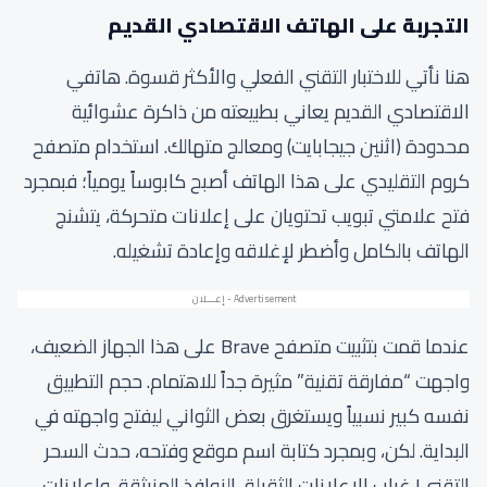
التجربة على الهاتف الاقتصادي القديم
هنا نأتي للاختبار التقني الفعلي والأكثر قسوة. هاتفي
الاقتصادي القديم يعاني بطبيعته من ذاكرة عشوائية
محدودة (اثنين جيجابايت) ومعالج متهالك. استخدام متصفح
كروم التقليدي على هذا الهاتف أصبح كابوساً يومياً؛ فبمجرد
فتح علامتي تبويب تحتويان على إعلانات متحركة، يتشنج
الهاتف بالكامل وأضطر لإغلاقه وإعادة تشغيله.
عندما قمت بتثبيت متصفح Brave على هذا الجهاز الضعيف،
واجهت “مفارقة تقنية” مثيرة جداً للاهتمام. حجم التطبيق
نفسه كبير نسبياً ويستغرق بعض الثواني ليفتح واجهته في
البداية. لكن، وبمجرد كتابة اسم موقع وفتحه، حدث السحر
التقني! غياب الإعلانات الثقيلة، النوافذ المنبثقة، وإعلانات