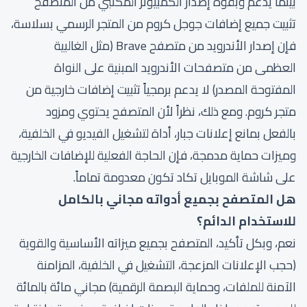
بينما يدعم وبقوة إصدار الكمبيوتر المكتبي من المتصفح
تثبيت جميع إضافات جوجل كروم من المتجر الرسمي بسلاسة،
فإن إصدار الأندرويد من متصفح Brave (مثل الغالبية
العظمى من متصفحات الأندرويد المبنية على النواة
المفتوحة المصدر) لا يدعم برمجياً تثبيت إضافات خارجية من
متجر كروم. ومع ذلك، نظراً لأن المتصفح يحتوي ومزود
بالفعل بمانع إعلانات جبار، أداة لتشغيل الفيديو في الخلفية،
وميزات حماية مدمجة، فإن الحاجة الفعلية للإضافات الخارجية
على شاشة الموبايل تكاد تكون معدومة تماماً.
هل المتصفح بجميع أدواته مجاني بالكامل
للاستخدام الدائم؟
نعم، وبكل تأكيد، المتصفح بجميع ميزاته الأساسية والقوية
(حجب الإعلانات المزعجة، التشغيل في الخلفية، المزامنة
الآمنة للملفات، وحماية البصمة الرقمية) مجاني مائة بالمائة