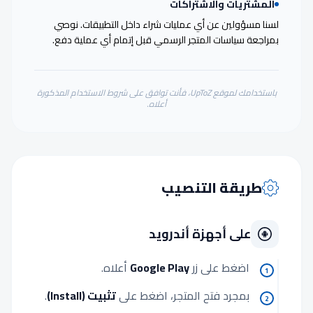
المشتريات والاشتراكات
لسنا مسؤولين عن أي عمليات شراء داخل التطبيقات. نوصي
بمراجعة سياسات المتجر الرسمي قبل إتمام أي عملية دفع.
باستخدامك لموقع UpToZ، فأنت توافق على شروط الاستخدام المذكورة
أعلاه.
طريقة التنصيب
على أجهزة أندرويد
اضغط على زر
Google Play
أعلاه.
1
بمجرد فتح المتجر، اضغط على
تثبيت (Install)
.
2