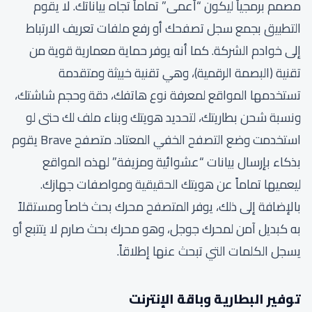
مصمم برمجياً ليكون “أعمى” تماماً تجاه بياناتك. لا يقوم
التطبيق بجمع سجل تصفحك أو رفع ملفات تعريف الارتباط
إلى خوادم الشركة. كما أنه يوفر حماية معمارية قوية من
تقنية (البصمة الرقمية)، وهي تقنية خبيثة ومتقدمة
تستخدمها المواقع لمعرفة نوع هاتفك، دقة وحجم شاشتك،
ونسبة شحن بطاريتك، لتحديد هويتك وبناء ملف لك حتى لو
استخدمت وضع التصفح الخفي المعتاد. متصفح Brave يقوم
بذكاء بإرسال بيانات “عشوائية ومزيفة” لهذه المواقع
ليعميها تماماً عن هويتك الحقيقية ومواصفات جهازك.
بالإضافة إلى ذلك، يوفر المتصفح محرك بحث خاصاً ومستقلاً
به كبديل آمن لمحرك جوجل، وهو محرك بحث صارم لا يتتبع أو
يسجل الكلمات التي تبحث عنها إطلاقاً.
توفير البطارية وباقة الإنترنت