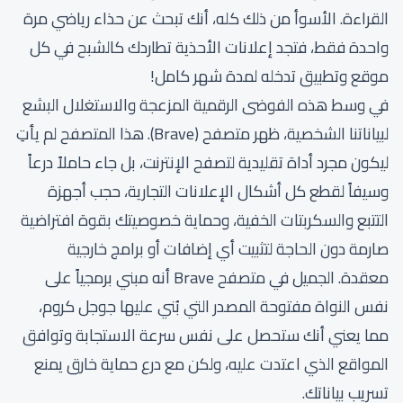
القراءة. الأسوأ من ذلك كله، أنك تبحث عن حذاء رياضي مرة
واحدة فقط، فتجد إعلانات الأحذية تطاردك كالشبح في كل
موقع وتطبيق تدخله لمدة شهر كامل!
في وسط هذه الفوضى الرقمية المزعجة والاستغلال البشع
لبياناتنا الشخصية، ظهر متصفح (Brave). هذا المتصفح لم يأتِ
ليكون مجرد أداة تقليدية لتصفح الإنترنت، بل جاء حاملاً درعاً
وسيفاً لقطع كل أشكال الإعلانات التجارية، حجب أجهزة
التتبع والسكربتات الخفية، وحماية خصوصيتك بقوة افتراضية
صارمة دون الحاجة لتثبيت أي إضافات أو برامج خارجية
معقدة. الجميل في متصفح Brave أنه مبني برمجياً على
نفس النواة مفتوحة المصدر التي بُني عليها جوجل كروم،
مما يعني أنك ستحصل على نفس سرعة الاستجابة وتوافق
المواقع الذي اعتدت عليه، ولكن مع درع حماية خارق يمنع
تسريب بياناتك.