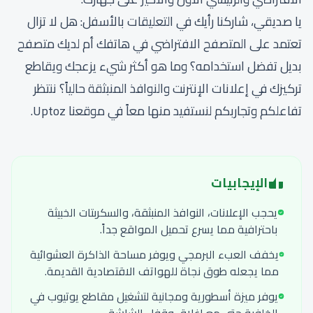
يا صديقي، شاركنا رأيك في التعليقات بالأسفل: هل لا تزال
تعتمد على المتصفح الافتراضي في هاتفك أم لديك متصفح
بديل تفضل استخدامه؟ وما هو أكثر شيء يزعجك ويقاطع
تركيزك في إعلانات الإنترنت والنوافذ المنبثقة حالياً؟ ننتظر
تفاعلكم وتجاربكم لنستفيد منها معاً في موقعنا Uptoz.
الإيجابيات
يحجب الإعلانات، النوافذ المنبثقة، والسكربتات الخبيثة
باحترافية مما يسرع تحميل المواقع جداً.
يخفف العبء البرمجي ويوفر مساحة الذاكرة العشوائية
مما يجعله طوق نجاة للهواتف الاقتصادية القديمة.
يوفر ميزة أسطورية ومجانية لتشغيل مقاطع يوتيوب في