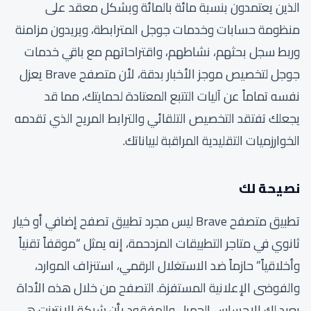
الذين يعتمدون بنسبة مائة بالمائة وبشكل معقد على
منظومة حسابات وخدمات جوجل المترابطة، ويريدون مزامنة
وربط سجل بحثهم، نشاطهم، واقتراحاتهم مع باقي خدمات
جوجل لتخصيص موجز الأخبار بدقة، لأن متصفح Brave يعزل
نفسه تماماً عن آليات التتبع المعتادة لحمايتك، مما قد
يجعلك تفتقد التخصيص التلقائي والترابط المريح الذي تقدمه
الخوارزميات التقليدية المراقبة لبياناتك.
نصيحة لك
تطبيق متصفح Brave ليس مجرد تطبيق تصفح إضافي أو خيار
ثانوي في متاجر التطبيقات المزدحمة، إنه يمثل “موقفاً تقنياً
وأخلاقياً” حازماً ضد الاستغلال الرقمي، استنزاف الموارد،
والفوضى الإعلانية المستفزة. التصفح من خلال هذه الأداة
يعيد لك الإحساس الجميل والمفقود بأن شبكة الإنترنت هي