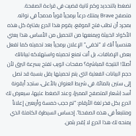
تضغط بالتحديد وكم ثانية قضيت في قراءة الصفحة.
متصفح Brave يمتلك درعاً برمجياً قوياً مدمجاً في نواته.
بمجرد أن تطلب فتح الموقع، يقوم هذا الدرع بفلترة كل هذه
الأكواد الخبيثة ويمنعها من التحميل من الأساس. هذا يعني
هندسياً أنك لا “تخفي” الإعلان برمجياً بعد تحميله كما تفعل
بعض الإضافات، بل أنت تمنع تحميله واستهلاكه لبياناتك
أصلاً! النتيجة المباشرة؟ صفحات الويب تفتح بسرعة البرق لأن
حجم البيانات الفعلية التي يتم تحميلها يقل بنسبة قد تصل
إلى ستين بالمائة. في شريط العنوان بالأعلى، ستجد أيقونة
أسد (شعار المتصفح المميز)، وعند الضغط عليها، سيعرض لك
الدرع بكل فخر لغة الأرقام: “تم حجب خمسة وأربعين إعلاناً
ومتتبعاً في هذه الصفحة”. إحساس السيطرة الكاملة الذي
يمنحه لك هذا الدرع لا يُقدر بثمن.