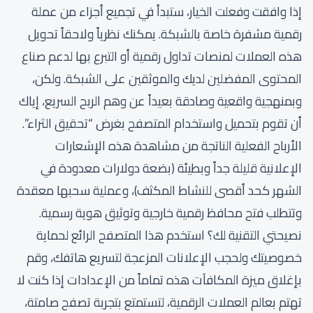
إذا وافقت وفعلت الخيار، ستبدأ في تجميع أجزاء من عملة
رقمية مشفرة خاصة بالشبكة. يمكنك نظرياً ولاحقاً تحويل
هذه العملات لمنصات تداول رقمية أو التبرع بها لدعم صناع
المحتوى المفضلين لديك والموثقين على الشبكة. ولكن،
وبمنهجية واقعية وصادقة بعيداً عن وهم الربح السريع، إياك
أن تقوم بتحميل واستخدام المتصفح بغرض “تحقيق الثراء”.
الأرباح الفعلية الناتجة من مشاهدة هذه الإشعارات
الإعلانية قليلة جداً وبطيئة (بضعة دولارات معدودة في
الشهر كحد أقصى للنشاط المكثف)، وعملية سحبها معقدة
وتتطلب فتح محافظ رقمية خارجية وتوثيق هوية رسمية.
نصيحتي التقنية لك؟ استخدم هذا المتصفح الرائع لحماية
خصوصيتك ولحجب الإعلانات المزعجة لتسريع هاتفك، وقم
بإغلاق ميزة المكافآت هذه تماماً من الإعدادات إذا كنت لا
تهتم بعالم العملات الرقمية، لتستمتع بتجربة تصفح صامتة،