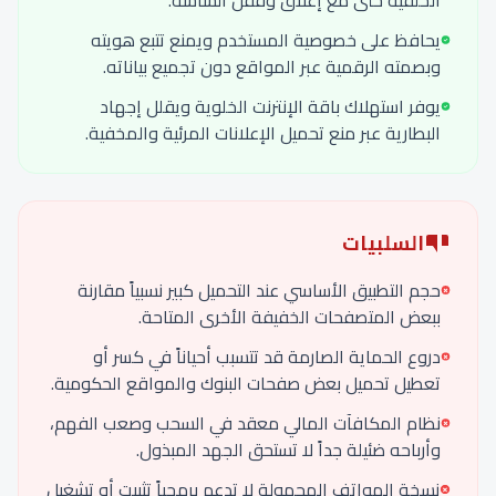
الخلفية حتى مع إغلاق وقفل الشاشة.
يحافظ على خصوصية المستخدم ويمنع تتبع هويته
وبصمته الرقمية عبر المواقع دون تجميع بياناته.
يوفر استهلاك باقة الإنترنت الخلوية ويقلل إجهاد
البطارية عبر منع تحميل الإعلانات المرئية والمخفية.
السلبيات
حجم التطبيق الأساسي عند التحميل كبير نسبياً مقارنة
ببعض المتصفحات الخفيفة الأخرى المتاحة.
دروع الحماية الصارمة قد تتسبب أحياناً في كسر أو
تعطيل تحميل بعض صفحات البنوك والمواقع الحكومية.
نظام المكافآت المالي معقد في السحب وصعب الفهم،
وأرباحه ضئيلة جداً لا تستحق الجهد المبذول.
نسخة الهواتف المحمولة لا تدعم برمجياً تثبيت أو تشغيل