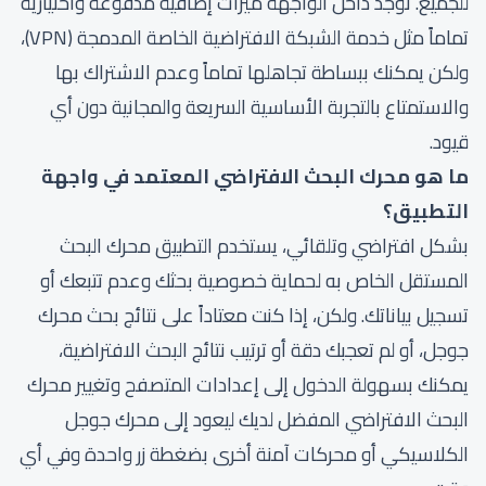
للجميع. توجد داخل الواجهة ميزات إضافية مدفوعة واختيارية
تماماً مثل خدمة الشبكة الافتراضية الخاصة المدمجة (VPN)،
ولكن يمكنك ببساطة تجاهلها تماماً وعدم الاشتراك بها
والاستمتاع بالتجربة الأساسية السريعة والمجانية دون أي
قيود.
ما هو محرك البحث الافتراضي المعتمد في واجهة
التطبيق؟
بشكل افتراضي وتلقائي، يستخدم التطبيق محرك البحث
المستقل الخاص به لحماية خصوصية بحثك وعدم تتبعك أو
تسجيل بياناتك. ولكن، إذا كنت معتاداً على نتائج بحث محرك
جوجل، أو لم تعجبك دقة أو ترتيب نتائج البحث الافتراضية،
يمكنك بسهولة الدخول إلى إعدادات المتصفح وتغيير محرك
البحث الافتراضي المفضل لديك ليعود إلى محرك جوجل
الكلاسيكي أو محركات آمنة أخرى بضغطة زر واحدة وفي أي