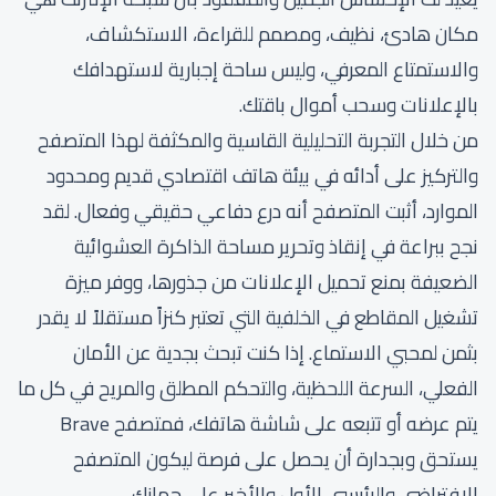
مكان هادئ، نظيف، ومصمم للقراءة، الاستكشاف،
والاستمتاع المعرفي، وليس ساحة إجبارية لاستهدافك
بالإعلانات وسحب أموال باقتك.
من خلال التجربة التحليلية القاسية والمكثفة لهذا المتصفح
والتركيز على أدائه في بيئة هاتف اقتصادي قديم ومحدود
الموارد، أثبت المتصفح أنه درع دفاعي حقيقي وفعال. لقد
نجح ببراعة في إنقاذ وتحرير مساحة الذاكرة العشوائية
الضعيفة بمنع تحميل الإعلانات من جذورها، ووفر ميزة
تشغيل المقاطع في الخلفية التي تعتبر كنزاً مستقلاً لا يقدر
بثمن لمحبي الاستماع. إذا كنت تبحث بجدية عن الأمان
الفعلي، السرعة اللحظية، والتحكم المطلق والمريح في كل ما
يتم عرضه أو تتبعه على شاشة هاتفك، فمتصفح Brave
يستحق وبجدارة أن يحصل على فرصة ليكون المتصفح
الافتراضي والرئيسي الأول والأخير على جهازك.