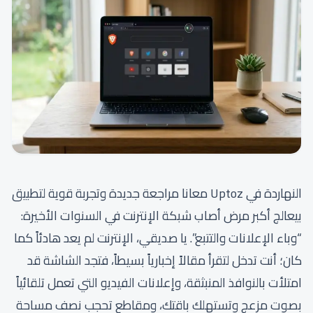
النهاردة في Uptoz معانا مراجعة جديدة وتجربة قوية لتطبيق
بيعالج أكبر مرض أصاب شبكة الإنترنت في السنوات الأخيرة:
“وباء الإعلانات والتتبع”. يا صديقي، الإنترنت لم يعد هادئاً كما
كان؛ أنت تدخل لتقرأ مقالاً إخبارياً بسيطاً، فتجد الشاشة قد
امتلأت بالنوافذ المنبثقة، وإعلانات الفيديو التي تعمل تلقائياً
بصوت مزعج وتستهلك باقتك، ومقاطع تحجب نصف مساحة