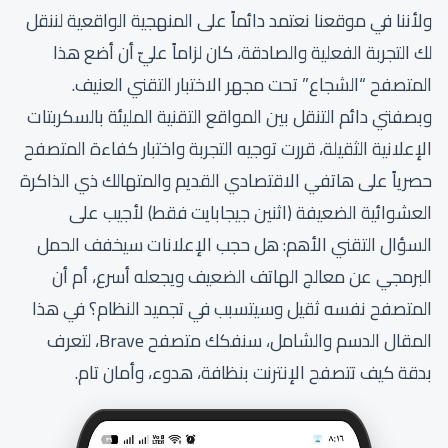
ولأننا في موقعنا نعتمد دائماً على المنهجية الواقعية لننقل
لك التجربة الفعلية والصادقة، كان لزاماً عليّ أن أضع هذا
المتصفح “الشجاع” تحت مجهر الاختبار التقني العنيف.
وبصفتي دائم التنقل بين المواقع التقنية المليئة بالسكربتات
الإعلانية الثقيلة، قررت توجيه التجربة واختبار كفاءة المتصفح
حصرياً على هاتفي الاقتصادي القديم والمتهالك ذي الذاكرة
العشوائية الضعيفة (اثنين جيجابايت فقط) لأجيب على
السؤال التقني الأهم: هل حجب الإعلانات سيخفف الحمل
البرمجي عن معالج الهاتف الضعيف ويجعله أسرع، أم أن
المتصفح نفسه ثقيل وسيتسبب في تجميد النظام؟ في هذا
المقال الدسم والشامل، سنفكك متصفح Brave، لتعرف
بدقة كيف تتصفح الإنترنت بنظافة، هدوء، وأمان تام.