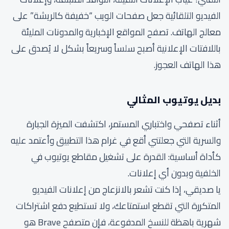
الفيديو التلقائية جعل صفحات الويب “خفيفة كالريشة” على
معالج الهاتف. تصفح المواقع الإخبارية والمدونات المليئة
باللافتات الإعلانية أصبح سلساً وسريعاً بشكل لا يُصدق على
هذا الهاتف العجوز.
بديل يوتيوب المثالي
أثناء تصفحي واختباري المستمر، اكتشفت الميزة الجبارة
والسرية التي جعلتني أقع في غرام هذا التطبيق وأعتمد عليه
كأداة أساسية: القدرة على تشغيل مقاطع يوتيوب في
الخلفية وبدون أي إعلانات.
يا صديقي، إذا كنت تشعر بالانزعاج من إعلانات الفيديو
المتكررة التي تقطع استمتاعك، ولا تستطيع دفع اشتراكات
شهرية باهظة للنسخ المدفوعة، فإن متصفح Brave هو