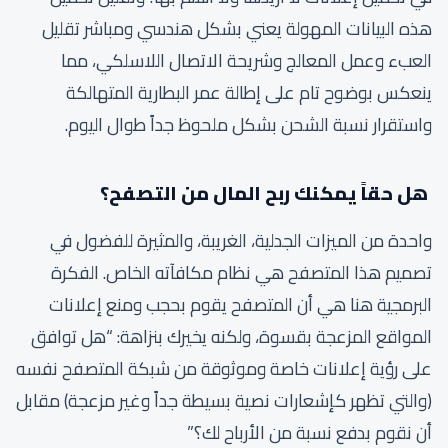
هذه البيانات المهولة يعني بشكل هندسي ومباشر تقليل
العبء وعمل المعالج وشريحة الاتصال اللاسلكي، مما
ينعكس بوضوح تام على إطالة عمر البطارية المتهالكة
واستقرار نسبة الشحن بشكل ملحوظ جداً طوال اليوم.
هل حقاً يمكنك ربح المال من التصفح؟
واحدة من الميزات الجدلية، الغريبة، والمثيرة للفضول في
تصميم هذا المتصفح هي نظام مكافآته الخاص. الفكرة
البرمجية هنا هي أن المتصفح يقوم بحجب ومنع إعلانات
المواقع المزعجة بقسوة، ولكنه يخيرك بنزاهة: “هل توافق
على رؤية إعلانات خاصة وموثوقة من شبكة المتصفح نفسه
(والتي تظهر كإشعارات نصية بسيطة جداً وغير مزعجة) مقابل
أن نقوم بدفع نسبة من الأرباح لك؟”