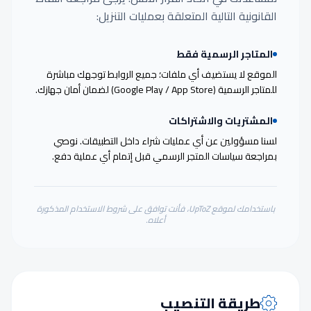
القانونية التالية المتعلقة بعمليات التنزيل:
المتاجر الرسمية فقط
الموقع لا يستضيف أي ملفات؛ جميع الروابط توجهك مباشرة
للمتاجر الرسمية (Google Play / App Store) لضمان أمان جهازك.
المشتريات والاشتراكات
لسنا مسؤولين عن أي عمليات شراء داخل التطبيقات. نوصي
بمراجعة سياسات المتجر الرسمي قبل إتمام أي عملية دفع.
باستخدامك لموقع UpToZ، فأنت توافق على شروط الاستخدام المذكورة
أعلاه.
طريقة التنصيب