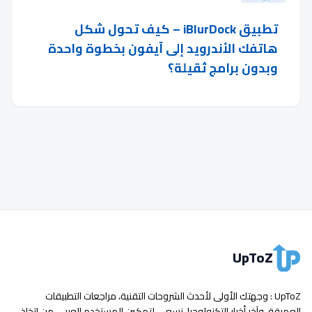
تطبيق iBlurDock – كيف تحول شكل
هاتفك الأندرويد إلى آيفون بخطوة واحدة
وبدون برامج ثقيلة؟
UpToZ
UpToZ : وجهتك الأولى لأحدث الشروحات التقنية، مراجعات التطبيقات
العميقة، وآخر أخبار التكنولوجيا. نسعى لتمكين المستخدم العربي من اتخاذ