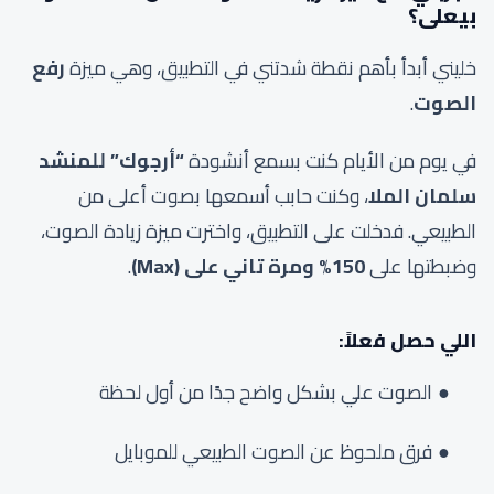
بيعلى؟
خليني أبدأ بأهم نقطة شدتني في التطبيق، وهي ميزة
رفع
الصوت
.
في يوم من الأيام كنت بسمع أنشودة
“أرجوك” للمنشد
سلمان الملا
، وكنت حابب أسمعها بصوت أعلى من
الطبيعي. فدخلت على التطبيق، واخترت ميزة زيادة الصوت،
وضبطتها على
150% ومرة تاني على (Max)
.
اللي حصل فعلاً:
الصوت علي بشكل واضح جدًا من أول لحظة
فرق ملحوظ عن الصوت الطبيعي للموبايل