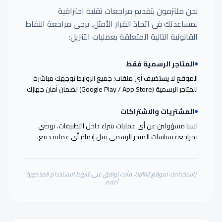
نحن ملتزمون بتقديم مراجعات تقنية احترافية
لمساعدتك في اتخاذ القرار الأمثل. يرجى مراجعة النقاط
القانونية التالية المتعلقة بعمليات التنزيل:
المتاجر الرسمية فقط
الموقع لا يستضيف أي ملفات؛ جميع الروابط توجهك مباشرة
للمتاجر الرسمية (Google Play / App Store) لضمان أمان جهازك.
المشتريات والاشتراكات
لسنا مسؤولين عن أي عمليات شراء داخل التطبيقات. نوصي
بمراجعة سياسات المتجر الرسمي قبل إتمام أي عملية دفع.
باستخدامك لموقع UpToZ، فأنت توافق على شروط الاستخدام المذكورة
أعلاه.