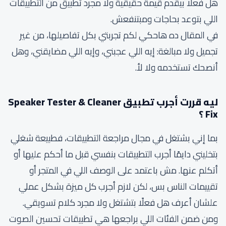
هل فعلا بيقدم قيمة حقيقية ولا مجرد تطبيق من التطبيقات
اللي بتوعد بحاجات ومبتنفعش.
في المقال ده هاحكي لكم تجربتي بكل تفاصيلها، من غير
تجميل ولا مبالغة: إيه اللي عجبني، وإيه اللي مضايقني، وهل
أنصحك تستخدمه ولا لأ.
ليه قررت أجرب تطبيق
Speaker Tester & Cleaner
Fix
؟
بما إني بشتغل في مجال مراجعة التطبيقات، فطبيعة شغلي
بتخليني دايمًا أجرب التطبيقات بنفسي قبل ما أحكم عليها أو
أتكلم عنها. مش باعتمد على الوصف اللي في المتجر أو
تقييمات الناس بس، لكن لازم أجرب كل ميزة بشكل عملي
علشان أعرف هل فعلًا بتشتغل ولا مجرد كلام تسويقي.
ومن ضمن الفئات اللي براجعها هي تطبيقات تحسين الصوت