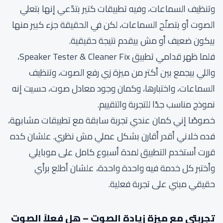
وتنظيف السماعات، وفيه تطبيقات كتير بتدّعي إنها بتعلي
الصوت أو بتصلّح السماعات، لكن في الحقيقة جزء كبير منها
بيكون ضعيف أو مش بيقدم نتيجة حقيقية.
فلما ظهر قدامي تطبيق Speaker Tester & Cleaner Fix،
واللي بيجمع بين أكتر من ميزة زي رفع الصوت، وتنظيف
السماعات، واختبارها، وكمان وجود معادل صوت، حسيت إنه
نموذج مناسب جدًا للتجربة والتقييم.
خصوصًا إني كمان عندي تجربة سابقة مع تطبيقات مشابهة،
فده خلاني أقدر أقارن بشكل عملي مش نظري. علشان كده
قررت أستخدم التطبيق لمدة أسبوع كامل على موبايلي
وأختبر كل خدمة فيه واحدة واحدة، علشان أطلع برأي
حقيقي مبني على تجربة فعلية.
تجربتي مع ميزة زيادة الصوت – هل فعلاً الصوت