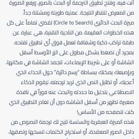
أنت فيه، وفتح تطبيق الترجمة أو البحث بالصور، ورفع الصورة
من المعرض لتنتظر النتيجة. عملية طويلة ومشتتة جداً.
ميزة البحث الدائري (Circle to Search) تقضي تماماً على كل
هذه الخطوات العقيمة. من الناحية التقنية، هي عبارة عن
طبقة تراكب ذكية وشفافة تعمل فوق أي تطبيق تفتحه.
بمجرد أن تضغط بشكل مطول على الزر الأوسط أسفل
الشاشة أو على شريط الإيماءات، تتجمد الشاشة في مكانها،
وبإصبعك يمكنك ببساطة “رسم دائرة” حول الحذاء الذي
أعجبك، أو تظليل النص الذي تريد ترجمته، ليقوم الذكاء
الاصطناعي بتحليل ما حددته والبحث عنه فوراً في نافذة
صغيرة تظهر من أسفل الشاشة دون أن تغادر التطبيق الذي
كنت تتصفحه من الأساس!
هذه الميزة العبقرية والسلسة تتيح لك ترجمة النصوص من
داخل الصور المعقدة، أو استخراج الكلمات لنسخها ولصقها،