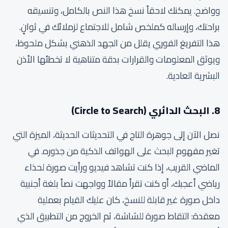
وواضح. يمكنك لاحقاً نسخ هذا النص بالكامل، وتنسيقه
براحتك، وإرساله كملخص شامل للاجتماع لزملائك في ثوانٍ.
هذا التفريغ الفوري يقلل من الجهد الذهني بشكل ملحوظ،
ويوثق المعلومات والقرارات بدقة متناهية لا تخطئها الأذن
البشرية العادية.
8. البحث الدائري (Circle to Search)
نصل الآن إلى جوهرة التاج في التحديثات الحديثة، الميزة التي
تغير مفهوم البحث على الهواتف الذكية من جذوره. في
الماضي القريب، إذا كنت تشاهد فيديو ورأيت صورة لحذاء
رياضي أعجبك، أو كنت تقرأ مقالاً وواجهت نصاً بلغة أجنبية
داخل صورة غير قابلة للنسخ، كان عليك القيام بعملية
معقدة: التقاط صورة للشاشة، ثم الخروج من التطبيق الذي