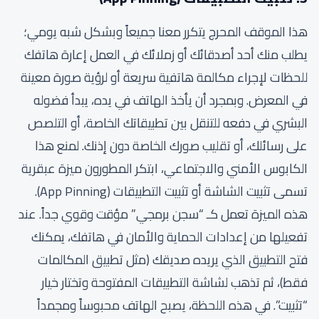
هذا الموقف المحرج يتكرر معنا جميعاً وبشكل شبه يومي؛
يطلب منك أحد أصدقائك أو زملائك في العمل إعارة هاتفك
للحظات لإجراء مكالمة هاتفية سريعة أو لرؤية صورة معينة
في المعرض. وبمجرد أن يأخذ الهاتف في يده، يبدأ فضوله
البشري في دفعه للتنقل بين تطبيقاتك الخاصة، أو التلصص
على رسائلك، أو تقليب صورك الخاصة دون إذنك. لمنع هذا
الكابوس الأمني والاجتماعي، ابتكر المطورون ميزة عبقرية
تسمى تثبيت الشاشة أو تثبيت التطبيقات (App Pinning).
هذه الميزة تعمل كـ “سجن برمجي” مؤقت وقوي جداً. عند
تفعيلها من إعدادات الحماية والأمان في هاتفك، يمكنك
فتح التطبيق الذي يريده صديقك (مثل تطبيق المكالمات
فقط)، ثم تذهب لشاشة التطبيقات المفتوحة وتختار خيار
“تثبيت”. في هذه اللحظة، يصبح الهاتف محبوساً ومجمداً