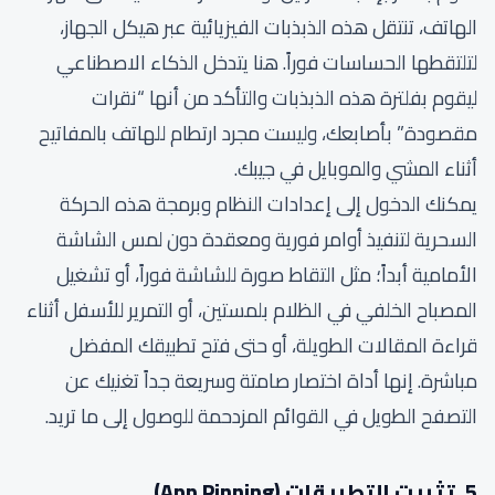
الهاتف، تنتقل هذه الذبذبات الفيزيائية عبر هيكل الجهاز،
لتلتقطها الحساسات فوراً. هنا يتدخل الذكاء الاصطناعي
ليقوم بفلترة هذه الذبذبات والتأكد من أنها “نقرات
مقصودة” بأصابعك، وليست مجرد ارتطام للهاتف بالمفاتيح
أثناء المشي والموبايل في جيبك.
يمكنك الدخول إلى إعدادات النظام وبرمجة هذه الحركة
السحرية لتنفيذ أوامر فورية ومعقدة دون لمس الشاشة
الأمامية أبداً؛ مثل التقاط صورة للشاشة فوراً، أو تشغيل
المصباح الخلفي في الظلام بلمستين، أو التمرير للأسفل أثناء
قراءة المقالات الطويلة، أو حتى فتح تطبيقك المفضل
مباشرة. إنها أداة اختصار صامتة وسريعة جداً تغنيك عن
التصفح الطويل في القوائم المزدحمة للوصول إلى ما تريد.
5. تثبيت التطبيقات (App Pinning)