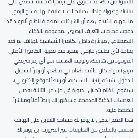
الأسوأ من ذلك، قد تحتوي على برمجيات خبيثة تتلصص على
بياناتك وصورك وتطلب صلاحيات لا علاقة لها بمسح الرموز.
ما يجهله الكثيرون هو أن الشركات المطورة لنظام أندرويد قد
دمجت محركات التعرف البصري المدعومة بالذكاء
الاصطناعي مباشرة داخل الكاميرا الأساسية للهاتف. لم تعد
بحاجة لأي تطبيق خارجي. بمجرد فتح تطبيق الكاميرا الأصلي
الموجود في هاتفك، وتوجيه العدسة نحو أي رمز شريطي
مربع (سواء كان قائمة طعام في مطعم، أو رمزاً لتسجيل
الدخول لشبكة إنترنت لاسلكية، أو رابطاً لموقع إلكتروني)،
سيقوم النظام بتحليل الصورة في جزء من الثانية بفضل
العدسات الذكية المدمجة، وسيظهر لك رابطاً آمناً ومباشراً
للضغط عليه.
هذا الدمج الذكي لا يوفر لك مساحة التخزين على الهاتف
فحسب بالتخلص من التطبيقات غير الضرورية، بل يوفر لك