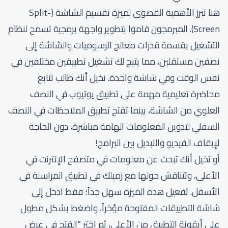
هنا تبرز الأهمية القصوى لميزة تقسيم الشاشة (Split-
Screen). المبرمجون قاموا بتطوير واجهة برمجية تسمح لنظام
التشغيل بقسمة قدرات معالج الرسوميات والشاشة إلى
نصفين مستقلين، مما يتيح لك تشغيل تطبيقين مختلفين في
نفس الوقت وفي شاشة واحدة. تخيل أنك طالب تتابع
محاضرة تعليمية مهمة على تطبيق يوتيوب في النصف
العلوي من الشاشة، بينما تفتح تطبيق الملاحظات في النصف
السفلي لتدوين المعلومات الهامة مباشرة، دون الحاجة
لإيقاف الفيديو والتبديل بين البرامج!
أو تخيل أنك تبحث عن معلومات في متصفح الإنترنت في
الأعلى، وتتناقش حولها مع زميلك في تطبيق المراسلة في
الأسفل. تفعيل هذه الميزة سهل جداً؛ فقط ادخل إلى
شاشة التطبيقات المفتوحة مؤخراً، واضغط بشكل مطول
على أيقونة التطبيق من الأعلى، ثم اختر “الفتح في عرض