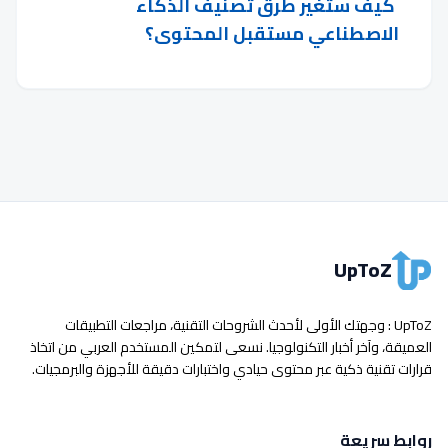
كيف ستغير طرق تصنيف الذكاء
الاصطناعي مستقبل المحتوى؟
UpToZ
UpToZ : وجهتك الأولى لأحدث الشروحات التقنية، مراجعات التطبيقات
العميقة، وآخر أخبار التكنولوجيا. نسعى لتمكين المستخدم العربي من اتخاذ
قرارات تقنية ذكية عبر محتوى حيادي واختبارات دقيقة للأجهزة والبرمجيات.
روابط سريعة