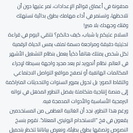
مدفونة في أعماق قوائم الإعدادات، تمر عليها دون أن
تلاحظها، وتستمر في أداء مهامك بطرق بدائية تستهلك
وقتك وجهدك بلا مبرر!
السلام عليكم يا شباب، كيف حالكم؟ نلتقي اليوم في قراءة
تحليلية دقيقة ومراجعة دسمة لملف يمس الحياة الرقمية
لكل شخص يمتلك هاتفاً ذكياً يعمل بنظام التشغيل الأشهر
في العالم. نظام أندرويد لم يعد مجرد واجهة بسيطة لإجراء
المكالمات الهاتفية أو تصفح مواقع التواصل الاجتماعي
والتقاط الصور؛ بل تحول بمرور السنوات والتحديثات المتراكمة
إلى منصة إنتاجية متكاملة بفضل التطور المذهل في نواته
البرمجية الأساسية والأدوات المدمجة فيه.
ورغم هذا التطور، نجد أن الغالبية العظمى من المستخدمين
يقعون في فخ “الاستخدام الروتيني المعتاد”. نقوم بنسخ
النصوص ولصقها بطرق بطيئة، ونعرض بياناتنا للخطر بتحميل