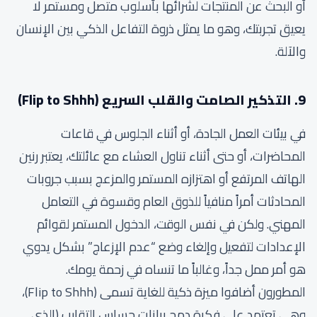
أو البحث عن المنتجات لشرائها بأسلوب متصل ومستمر لا
يعيق تجربتك، وهو ما يمثل ذروة التفاعل الذكي بين الإنسان
والآلة.
9. التذكير الصامت والقلب السريع (Flip to Shhh)
في بيئات العمل الجادة، أو أثناء الجلوس في قاعات
المحاضرات، أو حتى أثناء تناول العشاء مع عائلتك، يعتبر رنين
الهاتف المرتفع أو اهتزازه المستمر والمزعج بسبب جروبات
المحادثات أمراً منافياً للذوق العام وقسوة في التعامل
المهني. ولكن في نفس الوقت، الدخول المستمر لقوائم
الإعدادات لتفعيل وإلغاء وضع “عدم الإزعاج” بشكل يدوي
هو أمر ممل جداً، وغالباً ما تنساه في زحمة يومك.
المطورون أضافوا ميزة ذكية للغاية تسمى (Flip to Shhh)،
وهي تعتمد على فكرة دمج بيانات حساس التقارب (الذي