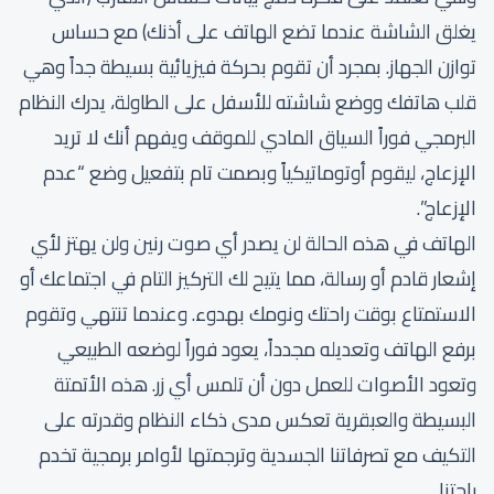
يغلق الشاشة عندما تضع الهاتف على أذنك) مع حساس
توازن الجهاز. بمجرد أن تقوم بحركة فيزيائية بسيطة جداً وهي
قلب هاتفك ووضع شاشته للأسفل على الطاولة، يدرك النظام
البرمجي فوراً السياق المادي للموقف ويفهم أنك لا تريد
الإزعاج، ليقوم أوتوماتيكياً وبصمت تام بتفعيل وضع “عدم
الإزعاج”.
الهاتف في هذه الحالة لن يصدر أي صوت رنين ولن يهتز لأي
إشعار قادم أو رسالة، مما يتيح لك التركيز التام في اجتماعك أو
الاستمتاع بوقت راحتك ونومك بهدوء. وعندما تنتهي وتقوم
برفع الهاتف وتعديله مجدداً، يعود فوراً لوضعه الطبيعي
وتعود الأصوات للعمل دون أن تلمس أي زر. هذه الأتمتة
البسيطة والعبقرية تعكس مدى ذكاء النظام وقدرته على
التكيف مع تصرفاتنا الجسدية وترجمتها لأوامر برمجية تخدم
راحتنا.