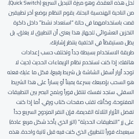
لحل هذه العقدة، وهو ميزة التبديل السريع (Quick Switch).
من الناحية الهندسية البحتة، يقوم النظام بوضع آخر تطبيقين
قمت باستخدامهما في حالة “استعداد نشط” داخل ذاكرة
التخزين العشوائي للجهاز. هذا يعني أن التطبيق لا يغلق، بل
يظل مستيقظاً في الخلفية ينتظر إشارتك.
طريقة الاستخدام بسيطة جداً وتختلف حسب إعدادات
هاتفك: إذا كنت تستخدم نظام الإيماءات الحديث (حيث لا
توجد أزرار أسفل الشاشة بل شريط رفيع)، فكل ما عليك فعله
هو السحب بإصبعك بسرعة يميناً أو يساراً على هذا الشريط
السفلي. ستجد نفسك تنتقل فوراً وبلمح البصر بين التطبيقات
المفتوحة، وكأنك تقلب صفحات كتاب ورقي. أما إذا كنت
تفضل الأزرار الثلاثة القديمة، فإن النقر المزدوج السريع جداً
على زر “التطبيقات الحديثة” (الزر الذي يأخذ شكل مربع عادة)
سيعيدك فوراً للتطبيق الذي كنت فيه قبل ثانية واحدة. هذه