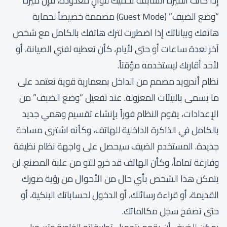
إذا كانت الميزة السابقة تحميك لثوانٍ معدودة، فإن ميزة
“وضع الضيف” (Guest Mode) مصممة خصيصاً لحماية
هاتفك وبياناتك إذا اضطررت لترك هاتفك بالكامل مع شخص
آخر لعدة ساعات أو حتى لأيام، كأن تعطيه لفني الصيانة، أو
لأحد أقاربك ليستخدمه مؤقتاً.
نظام أندرويد مصمم من الداخل بمعمارية قوية تعتمد على
ما يسمى بالبيئات المعزولة. عند تفعيل “وضع الضيف” من
الإعدادات، يقوم النظام فوراً بإنشاء تقسيم وهمي جديد
بالكامل في الذاكرة الداخلية للهاتف، وكأنه اشترى مساحة
جديدة. المستخدم الضيف سيحصل على واجهة نظام نظيفة
وفارغة تماماً، وكأن الهاتف قد خرج للتو من علبة المصنع. لن
يتمكن هذا الشخص بأي حال من الأحوال من رؤية صورك
القديمة، أو قراءة رسائلك، أو الدخول لحساباتك البنكية، أو
حتى تصفح سجل مكالماتك.