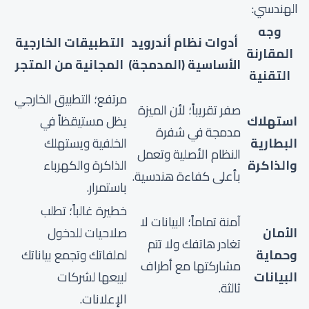
الهندسي:
وجه
أدوات نظام أندرويد
التطبيقات الخارجية
المقارنة
الأساسية (المدمجة)
المجانية من المتجر
التقنية
مرتفع؛ التطبيق الخارجي
صفر تقريباً؛ لأن الميزة
استهلاك
يظل مستيقظاً في
مدمجة في شفرة
البطارية
الخلفية ويستهلك
النظام الأصلية وتعمل
والذاكرة
الذاكرة والكهرباء
بأعلى كفاءة هندسية.
باستمرار.
خطيرة غالباً؛ تطلب
آمنة تماماً؛ البيانات لا
الأمان
صلاحيات للدخول
تغادر هاتفك ولا تتم
وحماية
لملفاتك وتجمع بياناتك
مشاركتها مع أطراف
البيانات
لبيعها لشركات
ثالثة.
الإعلانات.