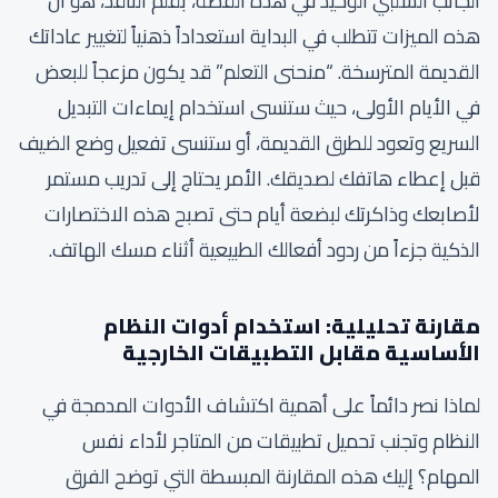
الجانب السلبي الوحيد في هذه القصة، بقلم الناقد، هو أن
هذه الميزات تتطلب في البداية استعداداً ذهنياً لتغيير عاداتك
القديمة المترسخة. “منحنى التعلم” قد يكون مزعجاً للبعض
في الأيام الأولى، حيث ستنسى استخدام إيماءات التبديل
السريع وتعود للطرق القديمة، أو ستنسى تفعيل وضع الضيف
قبل إعطاء هاتفك لصديقك. الأمر يحتاج إلى تدريب مستمر
لأصابعك وذاكرتك لبضعة أيام حتى تصبح هذه الاختصارات
الذكية جزءاً من ردود أفعالك الطبيعية أثناء مسك الهاتف.
مقارنة تحليلية: استخدام أدوات النظام
الأساسية مقابل التطبيقات الخارجية
لماذا نصر دائماً على أهمية اكتشاف الأدوات المدمجة في
النظام وتجنب تحميل تطبيقات من المتاجر لأداء نفس
المهام؟ إليك هذه المقارنة المبسطة التي توضح الفرق