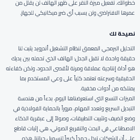
خطواتك. تفعيل ميزة النقر على ظهر الهاتف لن يقلل من
عمرها الافتراضي ولن يسبب أي ضرر ميكانيكي للجهاز.
نصيحة لك
التحليل البرمجي المعمق لنظام التشغيل أندرويد يثبت لنا
حقيقة واحدة لا تقبل الجدل: الهاتف الذي تحمله بين يديك
هو أداة إنتاجية عملاقة ومرنة لأقصى الحدود، ولكن كفاءته
الحقيقية وسرعته تعتمد كلياً على وعي المستخدم بما
يمتلكه من أدوات مخفية.
الميزات التسع التي استعرضناها اليوم، بدءاً من هندسة
التبديل السريع وتعدد المهام، مروراً بالحماية الفولاذية في
وضع الضيف وتثبيت التطبيقات، وصولاً إلى عبقرية الذكاء
الاصطناعي في البحث والتفريغ الصوتي، هي إثبات قاطع
على أن الشركات تبذل جهداً كبيراً لتسهيل حياتنا. هذه