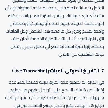
يمكن للضيف أن يقوم بتحميل تطبيقاته الخاصة وتسجيل
الدخول بحساباته الخاصة في هذه المساحة المعزولة دون أن
يختلط أي شيء ببياناتك. وبمجرد استرجاعك للهاتف، يمكنك
إنهاء جلسة الضيف، ليقوم النظام أوتوماتيكياً وبضغطة زر
واحدة بمسح وحرق كل ما فعله هذا الشخص وكل الملفات
التي نزلها، لتعود أنت لبياناتك الأصلية المحمية بأمان خلف
بصمتك. إنها ميزة استثنائية لمنع أي تطفل خارجي وفصل
حياتك الشخصية عن الآخرين.
7. التفريغ الصوتي المباشر (Live Transcribe)
في البداية، تم تصميم هذه الميزة النبيلة خصيصاً لمساعدة
إخواننا من ضعاف السمع على التواصل وفهم من حولهم
بسهولة، ولكن سرعان ما أدرك المحترفون أن قوتها الإنتاجية
تتجاوز هذا الهدف بكثير وتصلح لجميع المستخدمين في