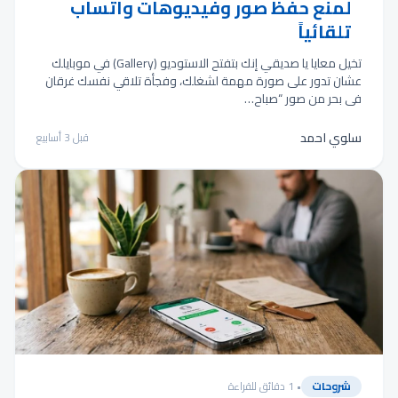
لمنع حفظ صور وفيديوهات واتساب
تلقائياً
تخيل معايا يا صديقي إنك بتفتح الاستوديو (Gallery) في موبايلك
عشان تدور على صورة مهمة لشغلك، وفجأة تلاقي نفسك غرقان
في بحر من صور “صباح…
سلوي احمد
قبل 3 أسابيع
شروحات
• 1 دقائق للقراءة