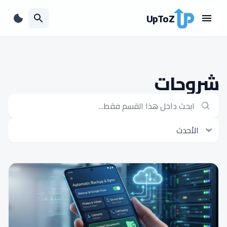
UpToZ
شروحات