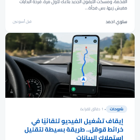
الفخمة، ومسكت الآيفون الجديد بتاعك لأول مرة. فرحة البدايات
مفيش زيها، بس فجأة…
سلوي احمد
قبل أسبوعين
شروحات
• 1 دقائق للقراءة
إيقاف تشغيل الفيديو تلقائيًا في
خرائط قوقل.. طريقة بسيطة لتقليل
استهلاك البيانات